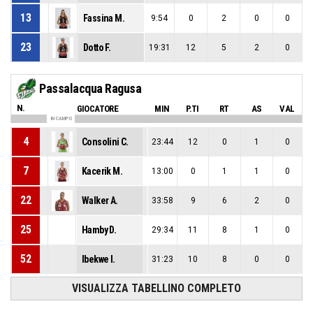
13
Fassina M.
9:54
0
2
0
0
23
Dotto F.
19:31
12
5
2
0
Passalacqua Ragusa
N.
GIOCATORE
MIN
P.TI
RT
AS
VAL
IN CAMPO
4
Consolini C.
23:44
12
0
1
0
7
Kacerik M.
13:00
0
1
1
0
22
Walker A.
33:58
9
6
2
0
25
Hamby D.
29:34
11
8
1
0
52
Ibekwe I.
31:23
10
8
0
0
VISUALIZZA TABELLINO COMPLETO