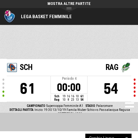
MOSTRA ALTRE PARTITE
LEGA BASKET FEMMINILE
SCH
RAG
Periodo
4
61
54
00:00
Sch
19
16
16
10
61
Rag
10
8
23
13
54
CAMPIONATO
Supercoppa Femminile A1
STADIO
Palaromare
DETTAGLI PARTITA
Inizio: 19:30 13/10/19
Famila Wuber Schio vs Passalacqua Ragusa
SPETTATORI
1500