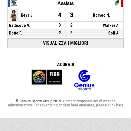
Assists
4
3
Keys J.
Romeo N.
Battisodo V.
3
2
Walker A.
Dotto F.
2
2
Soli A.
VISUALIZZA I MIGLIORI
A CURA DI
© Genius Sports Group 2019.
Content responsibility of website
administrators. For advertising or data feed enquiries, please click here