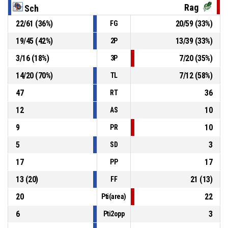
Rag
Sch
22
/
61
(
36
%)
20
/
59
(
33
%)
FG
P4
00:31
3, Romeo N.
, Sostituzione - Esce
19
/
45
(
42
%)
13
/
39
(
33
%)
2P
P4
00:31
Rimbalzo offensivo
3
/
16
(
18
%)
7
/
20
(
35
%)
3P
14
/
20
(
70
%)
7
/
12
(
58
%)
TL
47
36
RT
12
10
AS
9
10
PR
5
3
SD
17
17
PP
13
(
20
)
21
(
13
)
FF
20
22
Pti(area)
6
3
Pti2opp