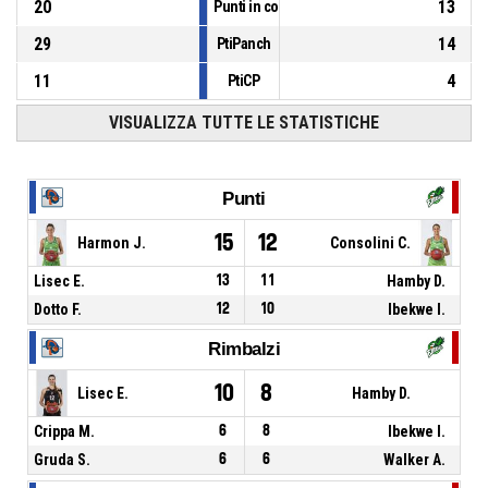
20
13
Punti in contropiede
29
14
PtiPanch
11
4
PtiCP
VISUALIZZA TUTTE LE STATISTICHE
Punti
15
12
Harmon J.
Consolini C.
Lisec E.
13
11
Hamby D.
Dotto F.
12
10
Ibekwe I.
Rimbalzi
10
8
Lisec E.
Hamby D.
Crippa M.
6
8
Ibekwe I.
Gruda S.
6
6
Walker A.