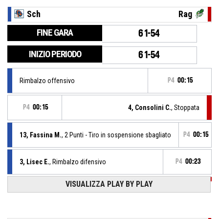
Sch
Rag
FINE GARA
61-54
INIZIO PERIODO
61-54
Rimbalzo offensivo
P4
00:15
P4
00:15
4, Consolini C.
, Stoppata
13, Fassina M.
, 2 Punti - Tiro in sospensione sbagliato
P4
00:15
3, Lisec E.
, Rimbalzo difensivo
P4
00:23
VISUALIZZA PLAY BY PLAY
P4
00:25
25, Hamby D.
, 2 Punti - Tiro in sospensione sbagliato
P4
00:31
4, Consolini C.
, Sostituzione - Entra