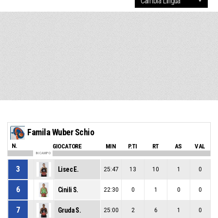
Famila Wuber Schio
N.
GIOCATORE
MIN
P.TI
RT
AS
VAL
IN CAMPO
3
Lisec E.
25:47
13
10
1
0
6
Cinili S.
22:30
0
1
0
0
7
Gruda S.
25:00
2
6
1
0