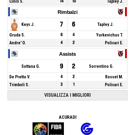
Cinili S.
14
10
Tapley J.
Rimbalzi
7
6
Keys J.
Tapley J.
Gruda S.
6
4
Yurkevichus T.
Andre' O.
4
2
Policari E.
Assists
9
2
Sottana G.
Sorrentino G.
De Pretto V.
4
2
Rosset M.
Trimboli S.
3
1
Policari E.
VISUALIZZA I MIGLIORI
A CURA DI