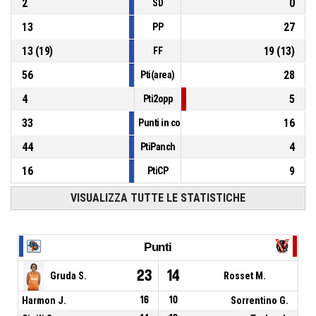
2
0
SD
13
27
PP
13
(
19
)
19
(
13
)
FF
56
28
Pti(area)
4
5
Pti2opp
33
16
Punti in contropiede
44
4
PtiPanch
16
9
PtiCP
VISUALIZZA TUTTE LE STATISTICHE
Punti
23
14
Gruda S.
Rosset M.
Harmon J.
16
10
Sorrentino G.