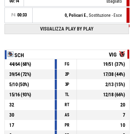
00:14
sbagliato
P4
00:33
0, Policari E.
, Sostituzione - Esce
VISUALIZZA PLAY BY PLAY
P4
00:33
18, Castelli G.
, Sostituzione - Entra
P4
00:33
Rimbalzo difensivo
VIG
SCH
44
/
64
(
68
%)
19
/
51
(
37
%)
FG
76, Sottana G.
, 2 Punti - Tiro in sospensione sbagliato
P4
00:33
39
/
54
(
72
%)
17
/
38
(
44
%)
2P
P4
00:51
4, Tapley J.
, Infrazione di campo
5
/
10
(
50
%)
2
/
13
(
15
%)
3P
15
/
16
(
93
%)
12
/
18
(
66
%)
TL
32
20
RT
30
7
AS
17
10
PR