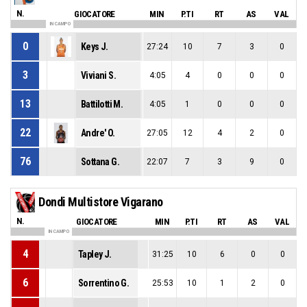
N.
GIOCATORE
MIN
P.TI
RT
AS
VAL
IN CAMPO
0
Keys J.
27:24
10
7
3
0
3
Viviani S.
4:05
4
0
0
0
13
Battilotti M.
4:05
1
0
0
0
22
Andre' O.
27:05
12
4
2
0
76
Sottana G.
22:07
7
3
9
0
Dondi Multistore Vigarano
N.
GIOCATORE
MIN
P.TI
RT
AS
VAL
IN CAMPO
4
Tapley J.
31:25
10
6
0
0
6
Sorrentino G.
25:53
10
1
2
0