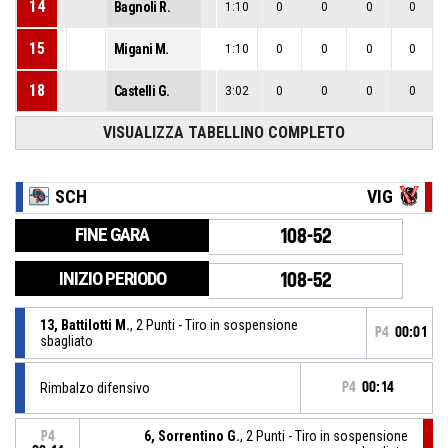
14
Bagnoli R.
1:10
0
0
0
0
15
Migani M.
1:10
0
0
0
0
18
Castelli G.
3:02
0
0
0
0
VISUALIZZA TABELLINO COMPLETO
SCH
VIG
FINE GARA
108-52
INIZIO PERIODO
108-52
13, Battilotti M.
, 2 Punti - Tiro in sospensione
P4
00:01
sbagliato
Rimbalzo difensivo
P4
00:14
6, Sorrentino G.
, 2 Punti - Tiro in sospensione
P4