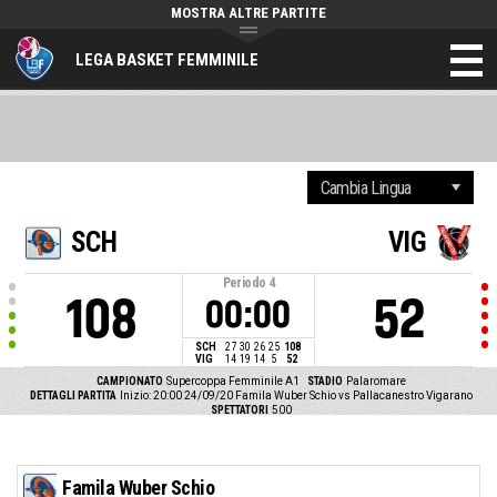
MOSTRA ALTRE PARTITE
LEGA BASKET FEMMINILE
SCH
VIG
Periodo
4
108
52
00:00
SCH
27
30
26
25
108
VIG
14
19
14
5
52
CAMPIONATO
Supercoppa Femminile A1
STADIO
Palaromare
DETTAGLI PARTITA
Inizio: 20:00 24/09/20
Famila Wuber Schio vs Pallacanestro Vigarano
SPETTATORI
500
Famila Wuber Schio