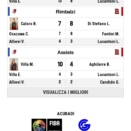
Villa E.
13
8
Lucantoni L.
Rimbalzi
7
8
Caloro B.
Di Stefano L.
Osazuwa C.
7
6
Fantini M.
Allievi V.
4
3
Lucantoni L.
Assists
10
4
Villa M.
Aghilarre B.
Villa E.
4
3
Lucantoni L.
Allievi V.
2
2
Candido G.
VISUALIZZA I MIGLIORI
A CURA DI