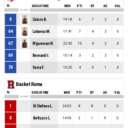
N.
GIOCATORE
MIN
P.TI
RT
AS
VAL
IN CAMPO
8
Caloro B.
19:18
6
7
2
0
64
Labanca M.
17:41
7
4
2
0
67
N'guessan N.
22:42
10
4
2
0
69
Bernardi I.
15:14
3
2
2
0
78
Serra F.
10:25
4
0
1
0
Basket Roma
N.
GIOCATORE
MIN
P.TI
RT
AS
VAL
IN CAMPO
1
Di Stefano L.
24:02
8
8
0
0
8
Belluzzo L.
14:55
2
1
0
0