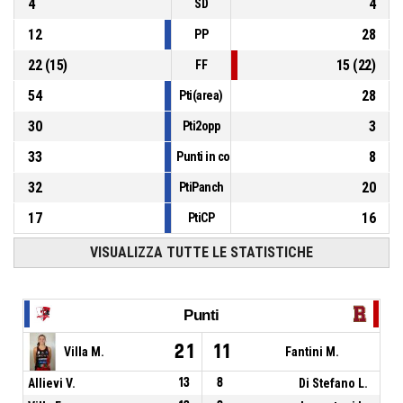
4
4
SD
12
28
PP
22
(
15
)
15
(
22
)
FF
54
28
Pti(area)
30
3
Pti2opp
33
8
Punti in contropiede
32
20
PtiPanch
17
16
PtiCP
VISUALIZZA TUTTE LE STATISTICHE
Punti
21
11
Villa M.
Fantini M.
Allievi V.
13
8
Di Stefano L.