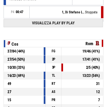
P4
00:47
1, Di Stefano L.
, Stoppata
VISUALIZZA PLAY BY PLAY
8, Caloro B.
, 2 Punti - Tiro in sospensione sbagliato
P4
00:47
8, Caloro B.
, Palla recuperata
P4
00:55
Rom
Cos
37
/
84
(
44
%)
19
/
46
(
41
%)
FG
P4
00:55
8, Belluzzo L.
, Palla persa - dal palleggio
27
/
54
(
50
%)
17
/
41
(
41
%)
2P
64, Labanca M.
, Assist
P4
01:06
10
/
30
(
33
%)
2
/
5
(
40
%)
3P
16
/
23
(
69
%)
13
/
23
(
56
%)
TL
49
31
RT
27
12
AS
15
7
PR