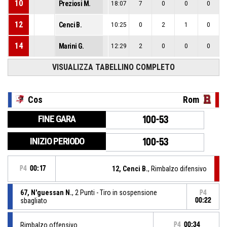
10
Preziosi M.
18:07
7
0
0
0
12
Cenci B.
10:25
0
2
1
0
14
Marini G.
12:29
2
0
0
0
VISUALIZZA TABELLINO COMPLETO
Cos
Rom
FINE GARA
100-53
INIZIO PERIODO
100-53
P4
00:17
12, Cenci B.
, Rimbalzo difensivo
67, N'guessan N.
, 2 Punti - Tiro in sospensione
P4
sbagliato
00:22
Rimbalzo offensivo
P4
00:34