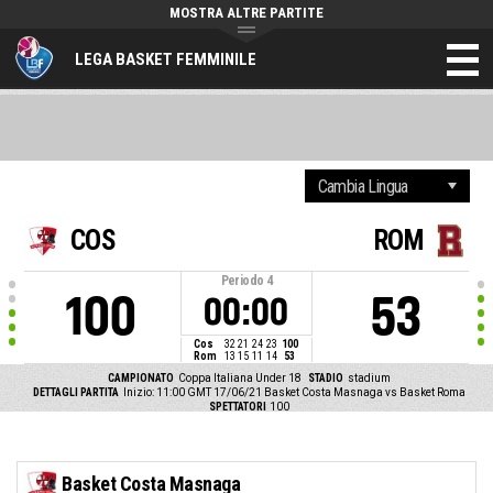
MOSTRA ALTRE PARTITE
LEGA BASKET FEMMINILE
COS
ROM
Periodo
4
100
53
00:00
Cos
32
21
24
23
100
Rom
13
15
11
14
53
CAMPIONATO
Coppa Italiana Under 18
STADIO
stadium
DETTAGLI PARTITA
Inizio: 11:00 GMT 17/06/21
Basket Costa Masnaga vs Basket Roma
SPETTATORI
100
Basket Costa Masnaga