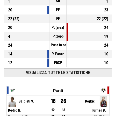
1
1
SD
20
23
PP
22
(
22
)
22
(
22
)
FF
20
24
Pti(area)
4
19
Pti2opp
24
24
Punti in contropiede
14
10
PtiPanch
12
10
PtiCP
VISUALIZZA TUTTE LE STATISTICHE
Punti
16
26
Galbiati V.
Dojkic I.
Dedic N.
12
13
Turner B.