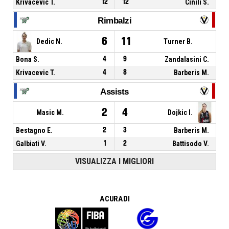
Krivacevic T.
12
12
Cinili S.
Rimbalzi
6
11
Dedic N.
Turner B.
Bona S.
4
9
Zandalasini C.
Krivacevic T.
4
8
Barberis M.
Assists
2
4
Masic M.
Dojkic I.
Bestagno E.
2
3
Barberis M.
Galbiati V.
1
2
Battisodo V.
VISUALIZZA I MIGLIORI
A CURA DI