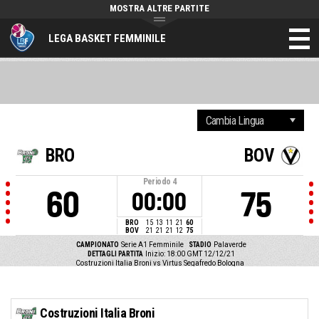
MOSTRA ALTRE PARTITE
LEGA BASKET FEMMINILE
BRO
BOV
Periodo
4
60
75
00:00
BRO
15
13
11
21
60
BOV
21
21
21
12
75
CAMPIONATO
Serie A1 Femminile
STADIO
Palaverde
DETTAGLI PARTITA
Inizio: 18:00 GMT 12/12/21
Costruzioni Italia Broni vs Virtus Segafredo Bologna
Costruzioni Italia Broni