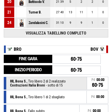
20
Battisodo V.
21:39
5
2
2
0
21
Turner B.
27:40
13
11
1
0
24
Zandalasini C.
31:10
9
9
1
0
VISUALIZZA TABELLINO COMPLETO
BRO
BOV
FINE GARA
60-75
INIZIO PERIODO
60-75
P4
00:00
88, Bona S.
, Tiro libero 2 di 2 realizzato
60-75
Costruzioni Italia Broni
- sotto di 15
88, Bona S.
, Tiro libero 1 di 2 sbagliato
P4
00:00
88, Bona S.
, Fallo subito
P4
00:00