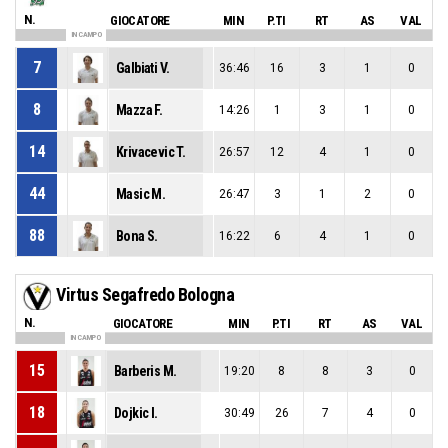
N.
GIOCATORE
MIN
P.TI
RT
AS
VAL
IN CAMPO
7
Galbiati V.
36:46
16
3
1
0
8
Mazza F.
14:26
1
3
1
0
14
Krivacevic T.
26:57
12
4
1
0
44
Masic M.
26:47
3
1
2
0
88
Bona S.
16:22
6
4
1
0
Virtus Segafredo Bologna
N.
GIOCATORE
MIN
P.TI
RT
AS
VAL
IN CAMPO
15
Barberis M.
19:20
8
8
3
0
18
Dojkic I.
30:49
26
7
4
0