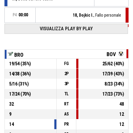
P4
00:00
18, Dojkic I.
, Fallo personale
P4
00:10
VISUALIZZA PLAY BY PLAY
21, Turner B.
, Tiro libero 2 di 2 realizzato
59-75
Virtus Segafredo Bologna
- avanti di 16
P4
00:10
21, Turner B.
, Tiro libero 1 di 2 realizzato
59-74
Virtus Segafredo Bologna
- avanti di 15
BOV
BRO
19
/
54
(
35
%)
25
/
62
(
40
%)
FG
9, Dedic N.
, Sostituzione - Esce
P4
00:10
14
/
38
(
36
%)
17
/
39
(
43
%)
2P
88, Bona S.
, Sostituzione - Entra
P4
00:10
5
/
16
(
31
%)
8
/
23
(
34
%)
3P
17
/
24
(
70
%)
17
/
23
(
73
%)
TL
32
48
RT
9
12
AS
14
12
PR