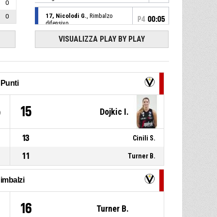
0
17, Nicolodi G.
, Rimbalzo
0
P4
00:05
difensivo
VISUALIZZA PLAY BY PLAY
46, Cinili S.
,
P4
BASKETBALL_ACTION_3PT_JUMPSHOT
00:12
sbagliato
P4
00:18
Timeout Pieno
Punti
P4
14, Chagas F.
,
00:19
5
15
BASKETBALL_ACTION_3PT_JUMPSHOT
Dojkic I.
realizzato
61-
La Molisana Magnolia Campobasso
-
69
sotto di 8
13
Cinili S.
6, Trozzola E.
, Palla
P4
00:28
11
Turner B.
recuperata
imbalzi
20, Battisodo V.
, Passaggio
P4
00:28
sbagliato
16
Turner B.
P4
00:38
20, Battisodo V.
, Fallo subito