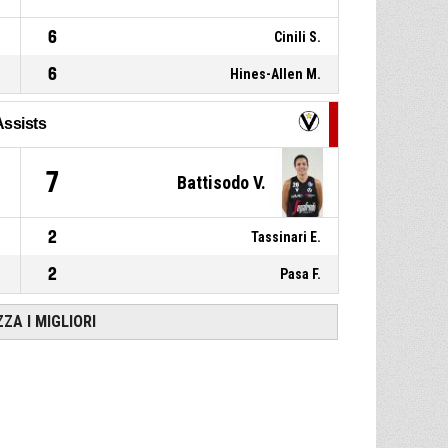
6
Cinili S.
6
Hines-Allen M.
Assists
7
Battisodo V.
2
Tassinari E.
2
Pasa F.
ZZA I MIGLIORI