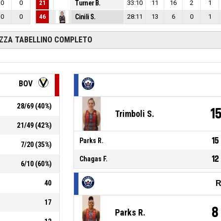
0
0
21
Turner B.
33:10
11
16
2
1
0
0
46
Cinili S.
28:11
13
6
0
1
IZZA TABELLINO COMPLETO
BOV
28
/
69
(
40
%)
1
Trimboli S.
21
/
49
(
42
%)
15
Parks R.
7
/
20
(
35
%)
12
Chagas F.
6
/
10
(
60
%)
40
R
17
8
Parks R.