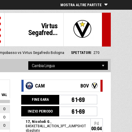
MOSTRA ALTRE PARTITE
Virtus
Segafred...
mpobasso vs Virtus Segafredo Bologna
SPETTATORI
270
CAM
BOV
VAL
61-69
FINE GARA
0
61-69
INIZIO PERIODO
0
17, Nicolodi G.
,
P4
0
BASKETBALL_ACTION_3PT_JUMPSHOT
00:04
sbagliato