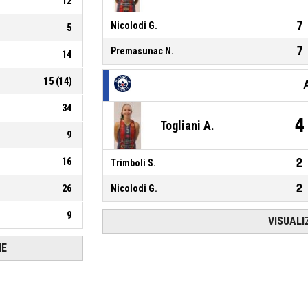
12
7
Nicolodi G.
5
7
Premasunac N.
14
15
(
14
)
34
4
Togliani A.
9
16
2
Trimboli S.
2
26
Nicolodi G.
9
VISUALI
HE