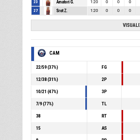
23
Amatori G.
1:20
0
0
0
27
Srot Z.
1:20
0
0
0
VISUAL
CAM
22
/
59
(
37
%)
FG
12
/
38
(
31
%)
2P
10
/
21
(
47
%)
3P
7
/
9
(
77
%)
TL
38
RT
15
AS