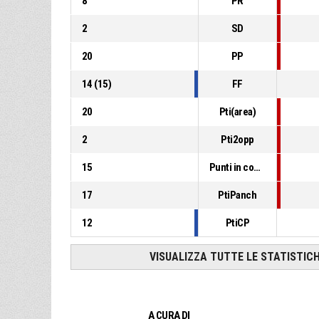
8
PR
2
SD
20
PP
14
(
15
)
FF
20
Pti(area)
2
Pti2opp
15
Punti in contropiede
17
PtiPanch
12
PtiCP
VISUALIZZA TUTTE LE STATISTIC
A CURA DI