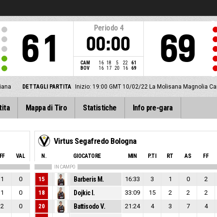
Periodo
4
61
69
00:00
CAM
16
18
5
22
61
BOV
16
17
20
16
69
iana
DETTAGLI PARTITA
Inizio: 19:00 GMT 10/02/22
La Molisana Magnolia Ca
tita
Mappa di Tiro
Statistiche
Info pre-gara
Virtus Segafredo Bologna
FF
VAL
N.
GIOCATORE
MIN
P.TI
RT
AS
FF
IN CAMPO
1
0
15
Barberis M.
16:33
3
1
0
2
1
0
18
Dojkic I.
33:09
15
2
2
2
2
0
20
Battisodo V.
21:24
4
3
7
4