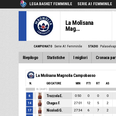
LEGA BASKET FEMMINILE
SERIE A1 FEMMINILE
La Molisana
Mag...
CAMPIONATO
Serie A1 Femminile
STADIO
Palaselvap
Riepilogo
Statistiche
I migliori
Cronaca par
La Molisana Magnolia Campobasso
N.
GIOCATORE
MIN
P.TI
RT
AS
IN CAMPO
6
Trozzola E.
0:50
0
0
0
14
Chagas F.
27:01
12
5
2
17
Nicolodi G.
27:34
6
7
2