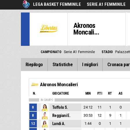
LEGA BASKET FEMMINILE
SERIE A1 FEMMINILE
Akronos
Moncali...
CAMPIONATO
Serie A1 Femminile
STADIO
Palazzett
Riepilogo
Statistiche
I migliori
Cronaca par
Akronos Moncalieri
N.
GIOCATORE
MIN
P.TI
RT
AS
IN CAMPO
0
Toffolo S.
24:12
11
1
0
8
Reggiani E.
30:53
12
9
1
12
Landi A.
1:44
0
1
1