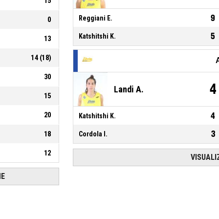
15
9
Reggiani E.
0
5
Katshitshi K.
13
14
(
18
)
30
4
Landi A.
15
20
4
Katshitshi K.
3
18
Cordola I.
12
VISUALI
HE