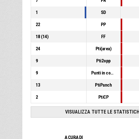
7
PR
1
SD
22
PP
18
(
14
)
FF
24
Pti(area)
9
Pti2opp
9
Punti in contropiede
13
PtiPanch
2
PtiCP
VISUALIZZA TUTTE LE STATISTIC
A CURA DI