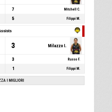
7
Mitchell C.
5
Filippi M.
Assists
3
Milazzo I.
3
Russo F.
1
Filippi M.
ZZA I MIGLIORI