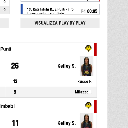
0
13, Katshitshi K.
, 2 Punti - Tiro
0
P4
00:05
in sospensione sbagliato
VISUALIZZA PLAY BY PLAY
P4
00:04
3, Guarise I.
, Fallo subito
P4
00:04
32, Nicora S.
, Fallo personale
Punti
3, Guarise I.
, Rimbalzo
P4
00:04
2
26
Kelley S.
difensivo
P4
00:23
8, Reggiani E.
, Fallo subito
13
Russo F.
9
Milazzo I.
P4
00:23
3, Guarise I.
, Fallo personale
imbalzi
P4
00:30
Palla persa per 24''
11
Kelley S.