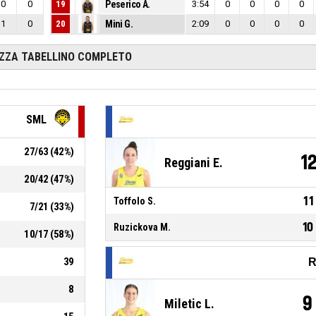
0
0
19
Peserico A.
3:54
0
0
0
0
1
0
20
Mini G.
2:09
0
0
0
0
IZZA TABELLINO COMPLETO
SML
27
/
63
(
42
%)
1
Reggiani E.
20
/
42
(
47
%)
11
Toffolo S.
7
/
21
(
33
%)
10
Ruzickova M.
10
/
17
(
58
%)
39
R
8
9
Miletic L.