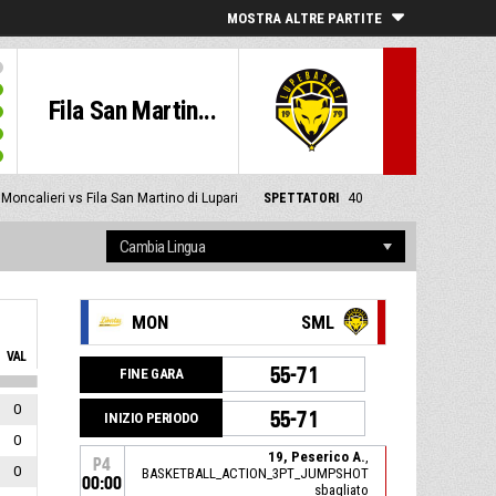
MOSTRA ALTRE PARTITE
Fila San Martin...
Moncalieri vs Fila San Martino di Lupari
SPETTATORI
40
MON
SML
VAL
55-71
FINE GARA
0
55-71
INIZIO PERIODO
0
19, Peserico A.
,
P4
0
BASKETBALL_ACTION_3PT_JUMPSHOT
00:00
sbagliato