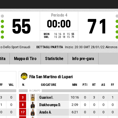
Periodo
4
55
71
00:00
MON
16
16
8
15
55
SML
15
23
18
15
71
o Dello Sport Einaudi
DETTAGLI PARTITA
Inizio: 20:30 GMT 28/01/22
Akronos 
tita
Mappa di Tiro
Statistiche
Info pre-gara
Fila San Martino di Lupari
FF
VAL
N.
GIOCATORE
MIN
P.TI
RT
AS
FF
IN CAMPO
3
0
3
Guarise I.
10:16
0
3
0
1
1
0
8
Diakhoumpa D.
2:09
0
0
0
0
0
0
17
Arado A.
6:21
0
0
0
0