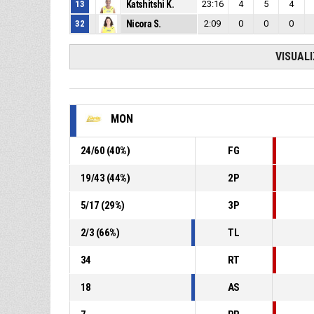
13
Katshitshi K.
23:16
4
5
4
32
Nicora S.
2:09
0
0
0
VISUAL
MON
24
/
60
(
40
%)
FG
19
/
43
(
44
%)
2P
5
/
17
(
29
%)
3P
2
/
3
(
66
%)
TL
34
RT
18
AS