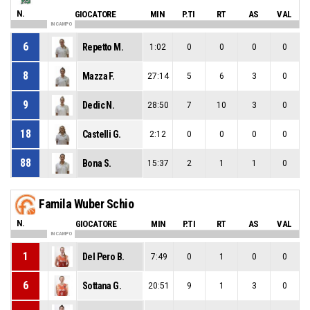
N.
GIOCATORE
MIN
P.TI
RT
AS
VAL
IN CAMPO
6
Repetto M.
1:02
0
0
0
0
8
Mazza F.
27:14
5
6
3
0
9
Dedic N.
28:50
7
10
3
0
18
Castelli G.
2:12
0
0
0
0
88
Bona S.
15:37
2
1
1
0
Famila Wuber Schio
N.
GIOCATORE
MIN
P.TI
RT
AS
VAL
IN CAMPO
1
Del Pero B.
7:49
0
1
0
0
6
Sottana G.
20:51
9
1
3
0