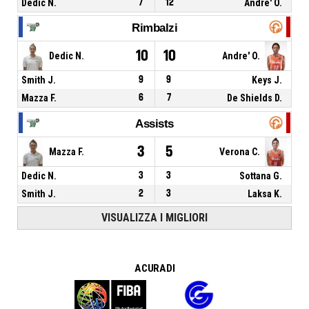
Dedic N.
7
12
Andre' O.
Rimbalzi
10
10
Dedic N.
Andre' O.
Smith J.
9
9
Keys J.
Mazza F.
6
7
De Shields D.
Assists
3
5
Mazza F.
Verona C.
Dedic N.
3
3
Sottana G.
Smith J.
2
3
Laksa K.
VISUALIZZA I MIGLIORI
A CURA DI