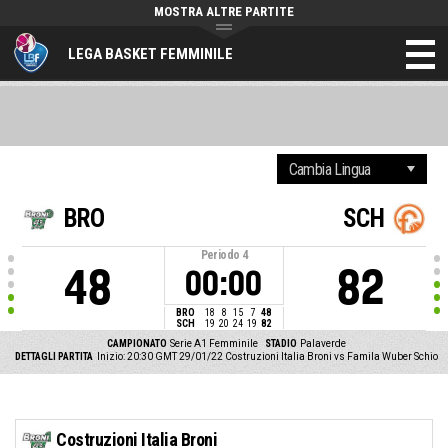
MOSTRA ALTRE PARTITE
LEGA BASKET FEMMINILE
BRO
SCH
Periodo
4
48
82
00:00
BRO
18
8
15
7
48
SCH
19
20
24
19
82
CAMPIONATO
Serie A1 Femminile
STADIO
Palaverde
DETTAGLI PARTITA
Inizio: 20:30 GMT 29/01/22
Costruzioni Italia Broni vs Famila Wuber Schio
Costruzioni Italia Broni