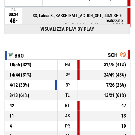
P4
00:24
33, Laksa K.
, BASKETBALL_ACTION_3PT_JUMPSHOT
48-
realizzato
Famila Wuber Schio
- avanti di 34
82
VISUALIZZA PLAY BY PLAY
P4
00:41
31, Keys J.
, Rimbalzo difensivo
SCH
BRO
88, Bona S.
, Tiro libero 1 di 1 sbagliato
P4
00:41
18
/
56
(
32
%)
31
/
75
(
41
%)
FG
14
/
44
(
31
%)
24
/
49
(
48
%)
2P
P4
00:41
14, Crippa M.
, Sostituzione - Esce
4
/
12
(
33
%)
7
/
26
(
26
%)
3P
P4
00:41
6, Sottana G.
, Sostituzione - Entra
8
/
13
(
61
%)
13
/
21
(
61
%)
TL
42
47
RT
11
13
AS
4
19
PR