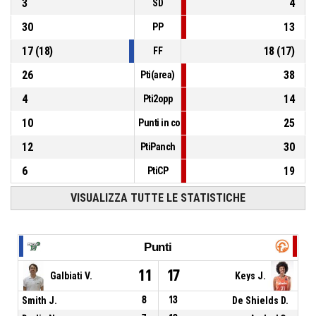
3
4
SD
30
13
PP
17
(
18
)
18
(
17
)
FF
26
38
Pti(area)
4
14
Pti2opp
10
25
Punti in contropiede
12
30
PtiPanch
6
19
PtiCP
VISUALIZZA TUTTE LE STATISTICHE
Punti
11
17
Galbiati V.
Keys J.
Smith J.
8
13
De Shields D.