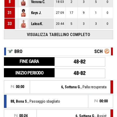
8
Verona C.
18:03
2
3
5
0
31
Keys J.
27:09
17
9
1
0
33
Laksa K.
20:44
5
3
3
0
VISUALIZZA TABELLINO COMPLETO
BRO
SCH
FINE GARA
48-82
INIZIO PERIODO
48-82
P4
00:00
6, Sottana G.
, Palla recuperata
88, Bona S.
, Passaggio sbagliato
P4
00:00
P4
00:24
6, Sottana G.
, Assist