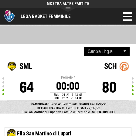
MOSTRA ALTRE PARTITE
LEGA BASKET FEMMINILE
SML
SCH
Periodo
4
64
80
00:00
SML
21
21
9
13
64
SCH
25
20
21
14
80
CAMPIONATO
Serie A1 Femminile
STADIO
Pal.To Sport
DETTAGLI PARTITA
Inizio: 18:00 GMT 27/02/22
Fila San Martino di Lupari vs Famila Wuber Schio
SPETTATORI
300
Fila San Martino di Lupari