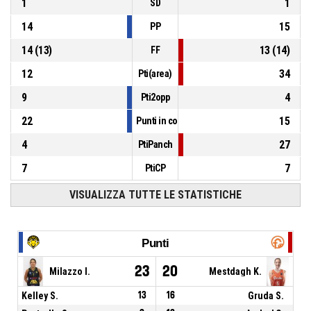
1
1
SD
14
15
PP
14
(
13
)
13
(
14
)
FF
12
34
Pti(area)
9
4
Pti2opp
22
15
Punti in contropiede
4
27
PtiPanch
7
7
PtiCP
VISUALIZZA TUTTE LE STATISTICHE
Punti
23
20
Milazzo I.
Mestdagh K.
Kelley S.
13
16
Gruda S.