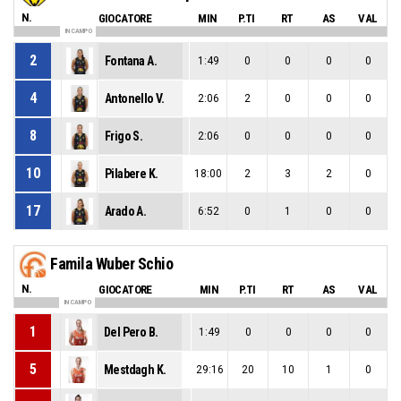
N.
GIOCATORE
MIN
P.TI
RT
AS
VAL
IN CAMPO
2
Fontana A.
1:49
0
0
0
0
4
Antonello V.
2:06
2
0
0
0
8
Frigo S.
2:06
0
0
0
0
10
Pilabere K.
18:00
2
3
2
0
17
Arado A.
6:52
0
1
0
0
Famila Wuber Schio
N.
GIOCATORE
MIN
P.TI
RT
AS
VAL
IN CAMPO
1
Del Pero B.
1:49
0
0
0
0
5
Mestdagh K.
29:16
20
10
1
0