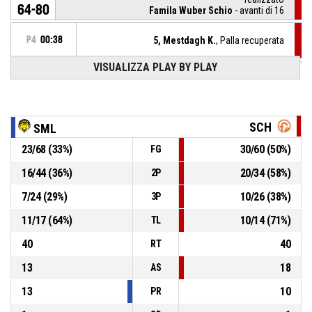
64-80
Famila Wuber Schio
- avanti di 16
P4
00:38
5, Mestdagh K.
, Palla recuperata
VISUALIZZA PLAY BY PLAY
8, Frigo S.
, Passaggio sbagliato
P4
00:38
10, Pilabere K.
, Rimbalzo difensivo
P4
00:58
SCH
SML
23
/
68
(
33
%)
30
/
60
(
50
%)
FG
5, Mestdagh K.
, BASKETBALL_ACTION_3PT_JUMPSHOT
P4
01:02
sbagliato
16
/
44
(
36
%)
20
/
34
(
58
%)
2P
4, Antonello V.
, 2 Punti - Tiro in sospensione
P4
01:20
realizzato
7
/
24
(
29
%)
10
/
26
(
38
%)
3P
64-78
Fila San Martino di Lupari
- sotto di 14
11
/
17
(
64
%)
10
/
14
(
71
%)
TL
40
40
RT
13
18
AS
13
10
PR