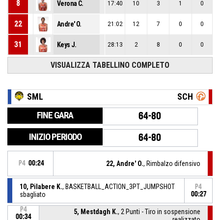
8
Verona C.
17:40
10
3
1
0
22
Andre' O.
21:02
12
7
0
0
31
Keys J.
28:13
2
8
0
0
VISUALIZZA TABELLINO COMPLETO
SML
SCH
FINE GARA
64-80
INIZIO PERIODO
64-80
P4
00:24
22, Andre' O.
, Rimbalzo difensivo
10, Pilabere K.
, BASKETBALL_ACTION_3PT_JUMPSHOT
P4
sbagliato
00:27
P4
5, Mestdagh K.
, 2 Punti - Tiro in sospensione
00:34
realizzato