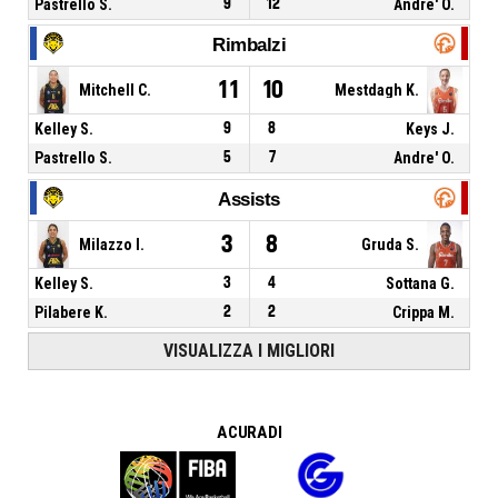
Pastrello S.
9
12
Andre' O.
Rimbalzi
11
10
Mitchell C.
Mestdagh K.
Kelley S.
9
8
Keys J.
Pastrello S.
5
7
Andre' O.
Assists
3
8
Milazzo I.
Gruda S.
Kelley S.
3
4
Sottana G.
Pilabere K.
2
2
Crippa M.
VISUALIZZA I MIGLIORI
A CURA DI