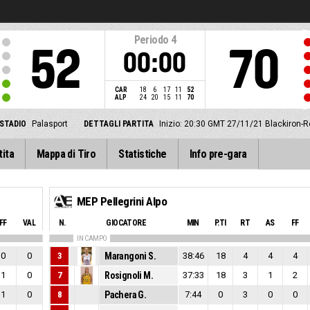
Periodo
4
52
70
00:00
CAR
18
6
17
11
52
ALP
24
20
15
11
70
STADIO
Palasport
DETTAGLI PARTITA
Inizio: 20:30 GMT 27/11/21
Blackiron-R
tita
Mappa di Tiro
Statistiche
Info pre-gara
MEP Pellegrini Alpo
FF
VAL
N.
GIOCATORE
MIN
P.TI
RT
AS
FF
IN CAMPO
0
0
3
Marangoni S.
38:46
18
4
4
4
1
0
7
Rosignoli M.
37:33
18
3
1
2
1
0
8
Pachera G.
7:44
0
3
0
0