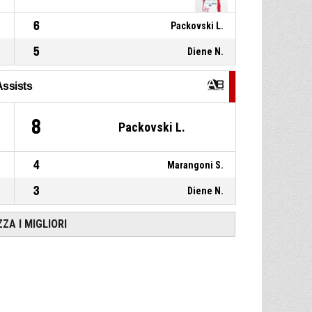
6
Packovski L.
5
Diene N.
Assists
8
Packovski L.
4
Marangoni S.
3
Diene N.
ZZA I MIGLIORI