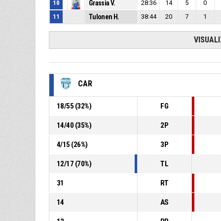
10
Grassia V.
28:36
14
5
0
11
Tulonen H.
38:44
20
7
1
VISUAL
CAR
18
/
55
(
32
%)
FG
14
/
40
(
35
%)
2P
4
/
15
(
26
%)
3P
12
/
17
(
70
%)
TL
31
RT
14
AS