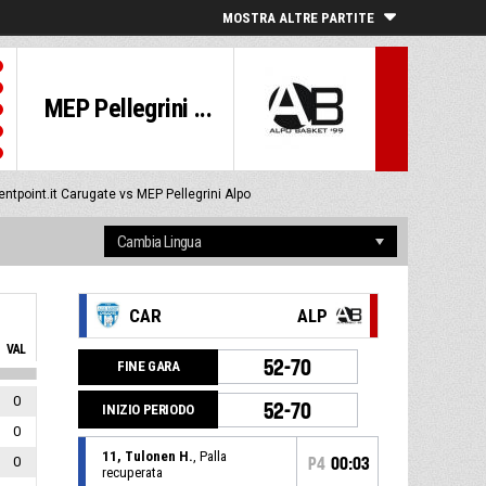
MOSTRA ALTRE PARTITE
MEP Pellegrini ...
entpoint.it Carugate vs MEP Pellegrini Alpo
CAR
ALP
VAL
52-70
FINE GARA
0
52-70
INIZIO PERIODO
0
11, Tulonen H.
, Palla
0
P4
00:03
recuperata