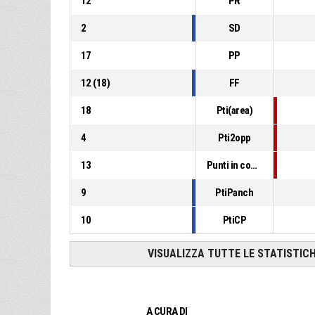
12
PR
2
SD
17
PP
12
(
18
)
FF
18
Pti(area)
4
Pti2opp
13
Punti in contropiede
9
PtiPanch
10
PtiCP
VISUALIZZA TUTTE LE STATISTIC
A CURA DI