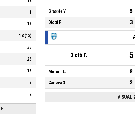
12
5
Grassia V.
1
3
Diotti F.
17
18
(
12
)
36
5
Diotti F.
23
16
2
Meroni L.
2
6
Canova S.
2
VISUALI
HE