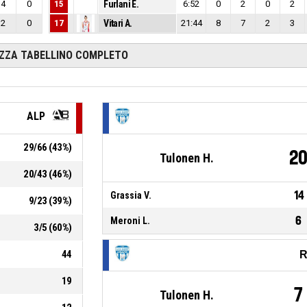
4
0
15
Furlani E.
6:52
0
2
0
2
2
0
17
Vitari A.
21:44
8
7
2
3
IZZA TABELLINO COMPLETO
ALP
29
/
66
(
43
%)
2
Tulonen H.
20
/
43
(
46
%)
14
Grassia V.
9
/
23
(
39
%)
6
Meroni L.
3
/
5
(
60
%)
44
R
19
7
Tulonen H.