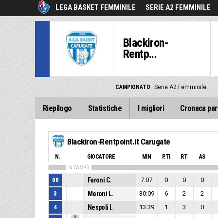
LEGA BASKET FEMMINILE
SERIE A2 FEMMINILE
Blackiron-
Rentp...
CAMPIONATO
Serie A2 Femminile
Riepilogo
Statistiche
I migliori
Cronaca par
Blackiron-Rentpoint.it Carugate
N.
GIOCATORE
MIN
P.TI
RT
AS
IN CAMPO
00
Faroni C.
7:07
0
0
0
3
Meroni L.
30:09
6
2
2
4
Nespoli I.
13:39
1
3
0