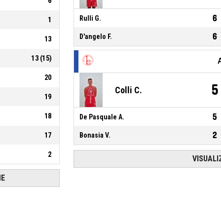
6
6
Rulli G.
1
6
D'angelo F.
13
13
(
15
)
20
5
Colli C.
19
18
5
De Pasquale A.
2
17
Bonasia V.
2
VISUALI
HE