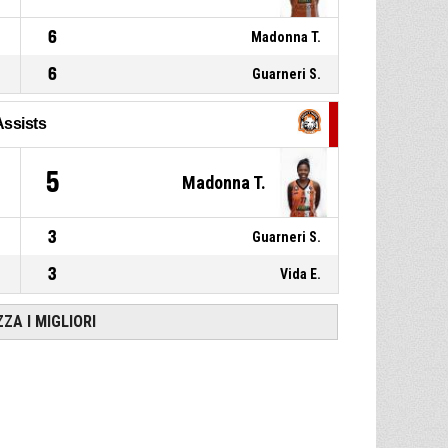
6
Madonna T.
6
Guarneri S.
Assists
5
Madonna T.
3
Guarneri S.
3
Vida E.
ZZA I MIGLIORI