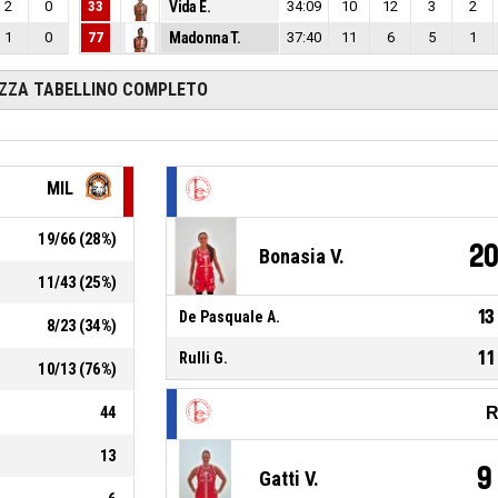
2
0
33
Vida E.
34:09
10
12
3
2
1
0
77
Madonna T.
37:40
11
6
5
1
IZZA TABELLINO COMPLETO
MIL
19
/
66
(
28
%)
2
Bonasia V.
11
/
43
(
25
%)
13
De Pasquale A.
8
/
23
(
34
%)
11
Rulli G.
10
/
13
(
76
%)
44
R
13
9
Gatti V.