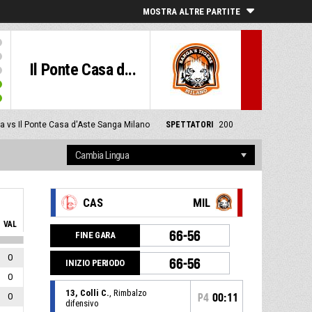
MOSTRA ALTRE PARTITE
Il Ponte Casa d...
a vs Il Ponte Casa d'Aste Sanga Milano
SPETTATORI
200
CAS
MIL
VAL
66-56
FINE GARA
0
66-56
INIZIO PERIODO
0
13, Colli C.
, Rimbalzo
0
P4
00:11
difensivo