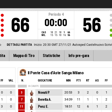
Periodo
4
66
56
00:00
CAS
18
21
18
9
66
MIL
15
15
10
16
56
o
DETTAGLI PARTITA
Inizio: 20:30 GMT 27/11/21
Autosped Castelnuovo Scrivi
tita
Mappa di Tiro
Statistiche
Info pre-gara
Il Ponte Casa d'Aste Sanga Milano
FF
VAL
N.
GIOCATORE
MIN
P.TI
RT
AS
FF
IN CAMPO
0
0
3
Novati P.
20:53
3
2
0
1
1
0
7
Beretta A.
34:09
11
1
1
2
3
0
11
Penz E.
18:51
12
6
1
2