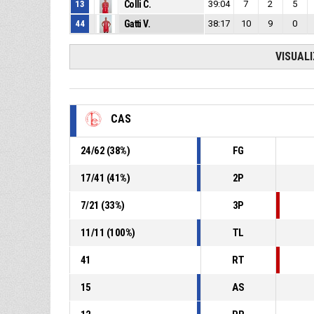
13
Colli C.
39:04
7
2
5
44
Gatti V.
38:17
10
9
0
VISUAL
CAS
24
/
62
(
38
%)
FG
17
/
41
(
41
%)
2P
7
/
21
(
33
%)
3P
11
/
11
(
100
%)
TL
41
RT
15
AS