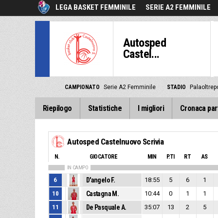
LEGA BASKET FEMMINILE
SERIE A2 FEMMINILE
Autosped
Castel...
CAMPIONATO
Serie A2 Femminile
STADIO
Palaoltrep
Riepilogo
Statistiche
I migliori
Cronaca par
Autosped Castelnuovo Scrivia
N.
GIOCATORE
MIN
P.TI
RT
AS
IN CAMPO
6
D'angelo F.
18:55
5
6
1
10
Castagna M.
10:44
0
1
1
11
De Pasquale A.
35:07
13
2
5