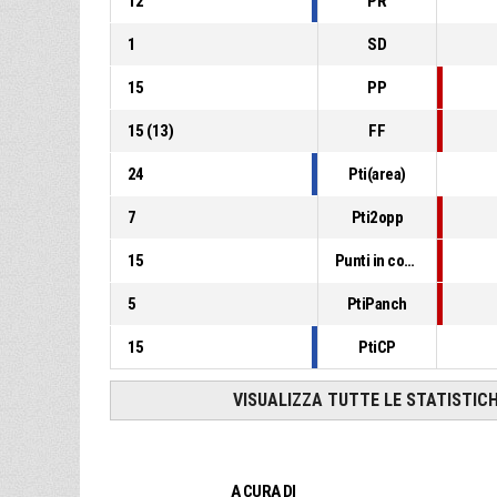
12
PR
1
SD
15
PP
15
(
13
)
FF
24
Pti(area)
7
Pti2opp
15
Punti in contropiede
5
PtiPanch
15
PtiCP
VISUALIZZA TUTTE LE STATISTIC
A CURA DI