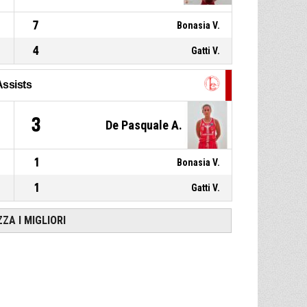
7
Bonasia V.
4
Gatti V.
Assists
3
De Pasquale A.
1
Bonasia V.
1
Gatti V.
ZZA I MIGLIORI