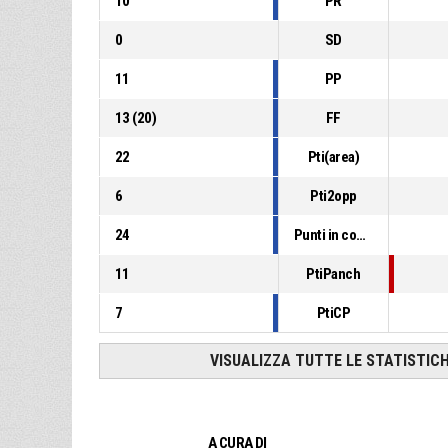
10
PR
0
SD
11
PP
13
(
20
)
FF
22
Pti(area)
6
Pti2opp
24
Punti in contropiede
11
PtiPanch
7
PtiCP
VISUALIZZA TUTTE LE STATISTIC
A CURA DI