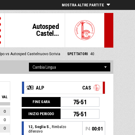
MOSTRA ALTRE PARTITE
Autosped
Castel...
Alpo vs Autosped Castelnuovo Scrivia
SPETTATORI
40
ALP
CAS
VAL
75-51
FINE GARA
0
75-51
INIZIO PERIODO
0
12, Soglia S.
, Rimbalzo
0
P4
00:01
difensivo