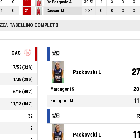
0
0
11
De Pasquale A.
30:51
4
3
3
0
1
0
21
Cassani M.
2:31
0
0
0
0
IZZA TABELLINO COMPLETO
CAS
17
/
53
(
32
%)
2
Packovski L.
11
/
38
(
28
%)
20
Marangoni S.
6
/
15
(
40
%)
11
Rosignoli M.
11
/
13
(
84
%)
32
R
7
1
Packovski L.