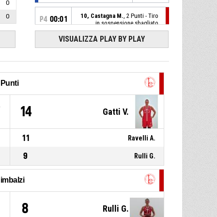
0
10, Castagna M.
, 2 Punti - Tiro
0
P4
00:01
in sospensione sbagliato
VISUALIZZA PLAY BY PLAY
P4
00:08
Palla persa per 24''
1, Ravelli A.
, Tiro libero 2 di 2
P4
00:32
realizzato
75-51
Punti
Autosped Castelnuovo
Scrivia
- sotto di 24
1, Ravelli A.
, Tiro libero 1 di 2
P4
00:32
7
14
Gatti V.
realizzato
75-50
Autosped Castelnuovo
Scrivia
- sotto di 25
11
Ravelli A.
P4
00:32
1, Ravelli A.
, Fallo subito
9
Rulli G.
28, Franchini A.
, Fallo
P4
00:32
personale
imbalzi
1, Ravelli A.
, Rimbalzo
P4
00:39
1
8
Rulli G.
difensivo