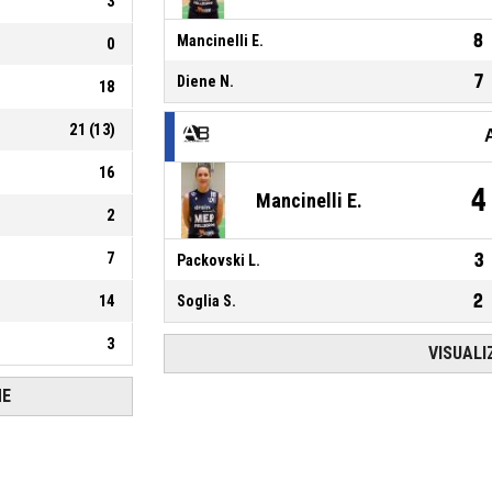
3
8
Mancinelli E.
0
7
Diene N.
18
21
(
13
)
16
4
Mancinelli E.
2
7
3
Packovski L.
2
14
Soglia S.
3
VISUALI
HE