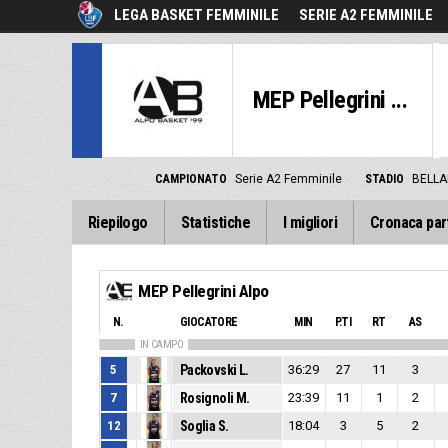
LEGA BASKET FEMMINILE
SERIE A2 FEMMINILE
MEP Pellegrini ...
CAMPIONATO
Serie A2 Femminile
STADIO
BELLA
Riepilogo
Statistiche
I migliori
Cronaca par
MEP Pellegrini Alpo
N.
GIOCATORE
MIN
P.TI
RT
AS
IN CAMPO
5
Packovski L.
36:29
27
11
3
7
Rosignoli M.
23:39
11
1
2
12
Soglia S.
18:04
3
5
2