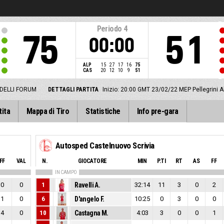
Periodo
4
75
51
00:00
ALP
15
27
17
16
75
CAS
20
12
10
9
51
DELLI FORUM
DETTAGLI PARTITA
Inizio: 20:00 GMT 23/02/22
MEP Pellegrini 
tita
Mappa di Tiro
Statistiche
Info pre-gara
Autosped Castelnuovo Scrivia
FF
VAL
N.
GIOCATORE
MIN
P.TI
RT
AS
FF
IN CAMPO
0
0
1
Ravelli A.
32:14
11
3
0
2
1
0
6
D'angelo F.
10:25
0
3
0
0
4
0
10
Castagna M.
4:03
3
0
0
1