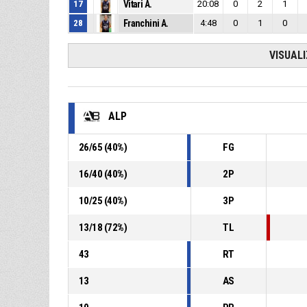
17
Vitari A.
20:08
0
2
1
28
Franchini A.
4:48
0
1
0
VISUAL
ALP
26
/
65
(
40
%)
FG
16
/
40
(
40
%)
2P
10
/
25
(
40
%)
3P
13
/
18
(
72
%)
TL
43
RT
13
AS