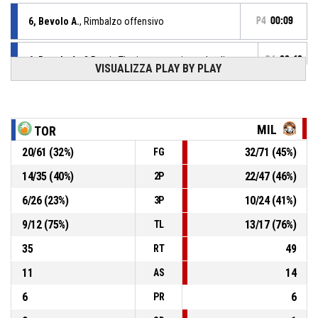
6, Bevolo A.
, Rimbalzo offensivo
P4
00:09
6, Bevolo A.
, 2 Punti - Tiro in sospensione sbagliato
P4
00:12
VISUALIZZA PLAY BY PLAY
P4
00:32
11, Penz E.
, Assist
MIL
TOR
P4
00:32
23, Angelini C.
, 2 Punti - In appoggio realizzato
52-87
Il Ponte Casa d'Aste Sanga Milano
- avanti di 35
20
/
61
(
32
%)
32
/
71
(
45
%)
FG
14
/
35
(
40
%)
22
/
47
(
46
%)
2P
P4
00:37
11, Penz E.
, Palla recuperata
6
/
26
(
23
%)
10
/
24
(
41
%)
3P
6, Bevolo A.
, Passaggio sbagliato
P4
00:37
9
/
12
(
75
%)
13
/
17
(
76
%)
TL
35
49
RT
11
14
AS
6
6
PR