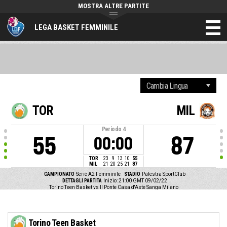
MOSTRA ALTRE PARTITE
LEGA BASKET FEMMINILE
TOR
MIL
Periodo
4
55
87
00:00
TOR
23
9
13
10
55
MIL
21
20
25
21
87
CAMPIONATO
Serie A2 Femminile
STADIO
Palestra SportClub
DETTAGLI PARTITA
Inizio: 21:00 GMT 09/02/22
Torino Teen Basket vs Il Ponte Casa d'Aste Sanga Milano
Torino Teen Basket