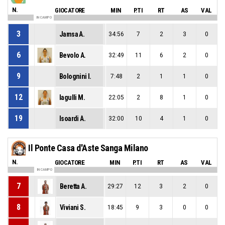
N.
GIOCATORE
MIN
P.TI
RT
AS
VAL
IN CAMPO
3
Jamsa A.
34:56
7
2
3
0
6
Bevolo A.
32:49
11
6
2
0
9
Bolognini I.
7:48
2
1
1
0
12
Iagulli M.
22:05
2
8
1
0
19
Isoardi A.
32:00
10
4
1
0
Il Ponte Casa d'Aste Sanga Milano
N.
GIOCATORE
MIN
P.TI
RT
AS
VAL
IN CAMPO
7
Beretta A.
29:27
12
3
2
0
8
Viviani S.
18:45
9
3
0
0