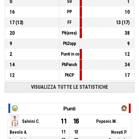
0
1
SD
16
10
PP
17
(
13
)
13
(
17
)
FF
20
38
Pti(area)
9
9
Pti2opp
2
12
Punti in contropiede
14
34
PtiPanch
12
17
PtiCP
VISUALIZZA TUTTE LE STATISTICHE
Punti
11
16
Salvini C.
Popovic M.
Bevolo A.
11
12
Novati P.