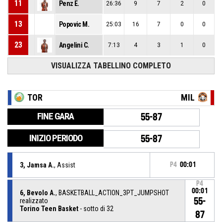
11
Penz E.
26:36
9
7
2
0
13
Popovic M.
25:03
16
7
0
0
23
Angelini C.
7:13
4
3
1
0
VISUALIZZA TABELLINO COMPLETO
TOR
MIL
FINE GARA
55-87
INIZIO PERIODO
55-87
3, Jamsa A.
, Assist
P4
00:01
P4
00:01
6, Bevolo A.
, BASKETBALL_ACTION_3PT_JUMPSHOT
55-
realizzato
Torino Teen Basket
- sotto di 32
87