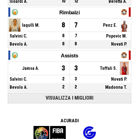
Isoardi A.
10
12
Beretta A.
Rimbalzi
8
7
Iagulli M.
Penz E.
Salvini C.
6
7
Popovic M.
Bevolo A.
6
6
Novati P.
Assists
3
3
Jamsa A.
Toffali S.
Salvini C.
2
3
Novati P.
Bevolo A.
2
2
Madonna T.
VISUALIZZA I MIGLIORI
A CURA DI