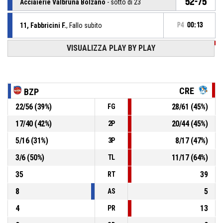
52-75
Acciaierie Valbruna Bolzano
- sotto di 23
11, Fabbricini F.
, Fallo subito
P4
00:13
VISUALIZZA PLAY BY PLAY
P4
00:13
19, Pappalardo C.
, Fallo personale
P4
00:29
8, Capoferri M.
, Passaggio sbagliato
CRE
BZP
22
/
56
(
39
%)
28
/
61
(
45
%)
FG
8, Hernandez Pepe I.
, Sostituzione - Esce
P4
00:48
17
/
40
(
42
%)
20
/
44
(
45
%)
2P
16, Marcello V.
, Sostituzione - Entra
P4
00:48
5
/
16
(
31
%)
8
/
17
(
47
%)
3P
3
/
6
(
50
%)
11
/
17
(
64
%)
TL
35
39
RT
8
5
AS
4
13
PR