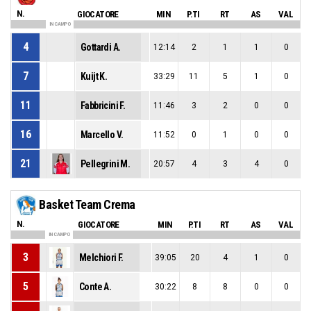
N.
GIOCATORE
MIN
P.TI
RT
AS
VAL
IN CAMPO
4
Gottardi A.
12:14
2
1
1
0
7
Kuijt K.
33:29
11
5
1
0
11
Fabbricini F.
11:46
3
2
0
0
16
Marcello V.
11:52
0
1
0
0
21
Pellegrini M.
20:57
4
3
4
0
Basket Team Crema
N.
GIOCATORE
MIN
P.TI
RT
AS
VAL
IN CAMPO
3
Melchiori F.
39:05
20
4
1
0
5
Conte A.
30:22
8
8
0
0