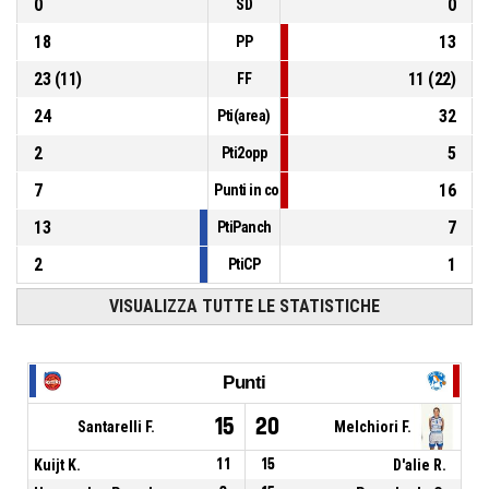
0
0
SD
18
13
PP
23
(
11
)
11
(
22
)
FF
24
32
Pti(area)
2
5
Pti2opp
7
16
Punti in contropiede
13
7
PtiPanch
2
1
PtiCP
VISUALIZZA TUTTE LE STATISTICHE
Punti
15
20
Santarelli F.
Melchiori F.
Kuijt K.
11
15
D'alie R.