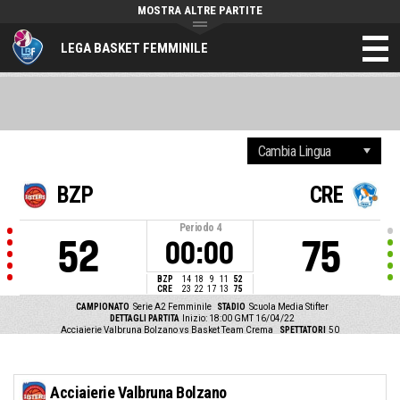
MOSTRA ALTRE PARTITE
LEGA BASKET FEMMINILE
BZP
CRE
Periodo
4
52
75
00:00
BZP
14
18
9
11
52
CRE
23
22
17
13
75
CAMPIONATO
Serie A2 Femminile
STADIO
Scuola Media Stifter
DETTAGLI PARTITA
Inizio: 18:00 GMT 16/04/22
Acciaierie Valbruna Bolzano vs Basket Team Crema
SPETTATORI
50
Acciaierie Valbruna Bolzano