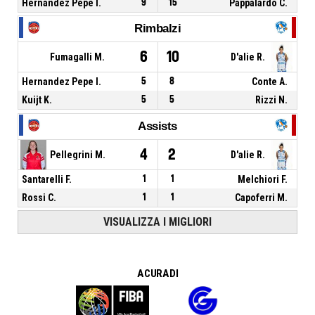
Hernandez Pepe I.
9
15
Pappalardo C.
Rimbalzi
6
10
Fumagalli M.
D'alie R.
Hernandez Pepe I.
5
8
Conte A.
Kuijt K.
5
5
Rizzi N.
Assists
4
2
Pellegrini M.
D'alie R.
Santarelli F.
1
1
Melchiori F.
Rossi C.
1
1
Capoferri M.
VISUALIZZA I MIGLIORI
A CURA DI