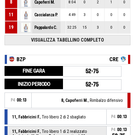
8
Capoferri M.
8:04
0
2
1
0
11
Caccialanza P.
4:49
3
0
0
0
19
Pappalardo C.
32:25
15
3
0
0
VISUALIZZA TABELLINO COMPLETO
BZP
CRE
FINE GARA
52-75
INIZIO PERIODO
52-75
P4
00:13
8, Capoferri M.
, Rimbalzo difensivo
11, Fabbricini F.
, Tiro libero 2 di 2 sbagliato
P4
00:13
P4
00:13
11, Fabbricini F.
, Tiro libero 1 di 2 realizzato