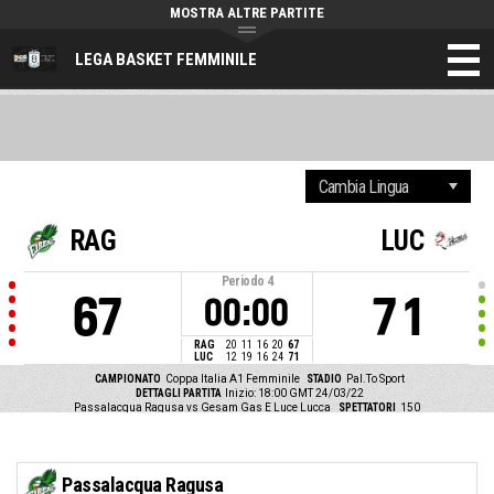
MOSTRA ALTRE PARTITE
LEGA BASKET FEMMINILE
RAG
LUC
Periodo
4
67
71
00:00
RAG
20
11
16
20
67
LUC
12
19
16
24
71
CAMPIONATO
Coppa Italia A1 Femminile
STADIO
Pal.To Sport
DETTAGLI PARTITA
Inizio: 18:00 GMT 24/03/22
Passalacqua Ragusa vs Gesam Gas E Luce Lucca
SPETTATORI
150
Passalacqua Ragusa