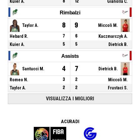
Kuier A.
8
12
Gianolla C.
Rimbalzi
8
9
Taylor A.
Miccoli M.
Hebard R.
7
6
Kaczmarczyk A.
Kuier A.
5
5
Dietrick B.
Assists
4
7
Santucci M.
Dietrick B.
Romeo N.
3
2
Miccoli M.
Taylor A.
2
2
Frustaci S.
VISUALIZZA I MIGLIORI
A CURA DI