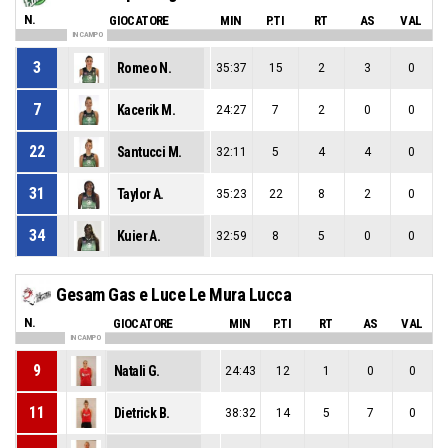
N.
GIOCATORE
MIN
P.TI
RT
AS
VAL
IN CAMPO
3
Romeo N.
35:37
15
2
3
0
7
Kacerik M.
24:27
7
2
0
0
22
Santucci M.
32:11
5
4
4
0
31
Taylor A.
35:23
22
8
2
0
34
Kuier A.
32:59
8
5
0
0
Gesam Gas e Luce Le Mura Lucca
N.
GIOCATORE
MIN
P.TI
RT
AS
VAL
IN CAMPO
9
Natali G.
24:43
12
1
0
0
11
Dietrick B.
38:32
14
5
7
0