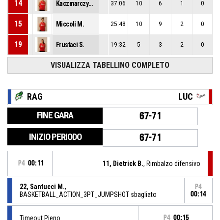
14
Kaczmarczyk A.
37:06
10
6
1
0
15
Miccoli M.
25:48
10
9
2
0
19
Frustaci S.
19:32
5
3
2
0
VISUALIZZA TABELLINO COMPLETO
RAG
LUC
FINE GARA
67-71
INIZIO PERIODO
67-71
P4
00:11
11, Dietrick B.
, Rimbalzo difensivo
22, Santucci M.
,
P4
BASKETBALL_ACTION_3PT_JUMPSHOT sbagliato
00:14
Timeout Pieno
P4
00:15