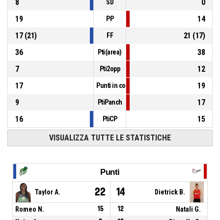
8
0
SD
19
14
PP
17
(
21
)
21
(
17
)
FF
36
38
Pti(area)
7
12
Pti2opp
17
19
Punti in contropiede
9
17
PtiPanch
16
15
PtiCP
VISUALIZZA TUTTE LE STATISTICHE
Punti
22
14
Taylor A.
Dietrick B.
Romeo N.
15
12
Natali G.