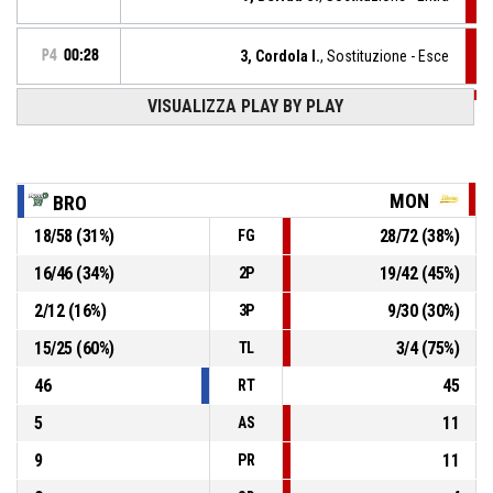
P4
00:28
3, Cordola I.
, Sostituzione - Esce
VISUALIZZA PLAY BY PLAY
P4
00:28
35, Vanloo J.
, Sostituzione - Esce
23, Westerik L.
, Sostituzione - Esce
P4
00:28
MON
BRO
18
/
58
(
31
%)
28
/
72
(
38
%)
FG
5, Carbonella M.
, Sostituzione - Entra
P4
00:28
16
/
46
(
34
%)
19
/
42
(
45
%)
2P
P4
00:31
0, Toffolo S.
, BASKETBALL_ACTION_3PT_JUMPSHOT
2
/
12
(
16
%)
9
/
30
(
30
%)
3P
53-
realizzato
Akronos Moncalieri
- avanti di 15
15
/
25
(
60
%)
3
/
4
(
75
%)
68
TL
46
45
RT
5
11
AS
9
11
PR