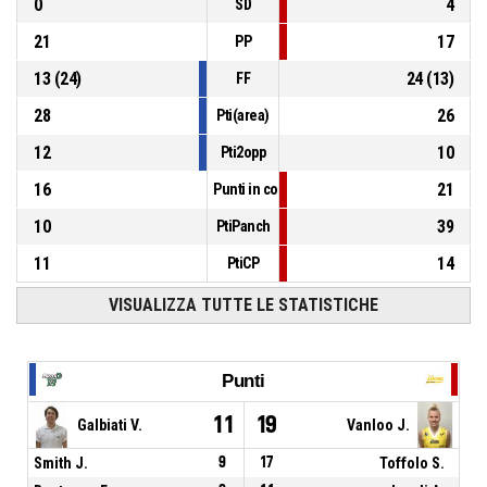
0
4
SD
21
17
PP
13
(
24
)
24
(
13
)
FF
28
26
Pti(area)
12
10
Pti2opp
16
21
Punti in contropiede
10
39
PtiPanch
11
14
PtiCP
VISUALIZZA TUTTE LE STATISTICHE
Punti
11
19
Galbiati V.
Vanloo J.
Smith J.
9
17
Toffolo S.