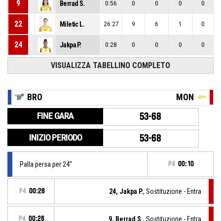
9
Berrad S.
0:56
0
0
0
0
22
Miletic L.
26:27
9
6
1
0
24
Jakpa P.
0:28
0
0
0
0
VISUALIZZA TABELLINO COMPLETO
BRO
MON
FINE GARA
53-68
INIZIO PERIODO
53-68
Palla persa per 24''
P4
00:10
P4
00:28
24, Jakpa P.
, Sostituzione - Entra
P4
00:28
9, Berrad S.
, Sostituzione - Entra