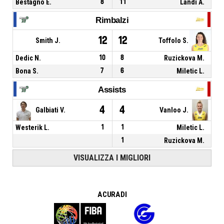
Bestagno E.
8
11
Landi A.
Rimbalzi
12
12
Smith J.
Toffolo S.
Dedic N.
10
8
Ruzickova M.
Bona S.
7
6
Miletic L.
Assists
4
4
Galbiati V.
Vanloo J.
Westerik L.
1
1
Miletic L.
1
Ruzickova M.
VISUALIZZA I MIGLIORI
A CURA DI