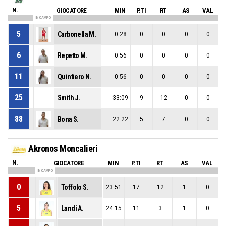
N.
GIOCATORE
MIN
P.TI
RT
AS
VAL
IN CAMPO
5
Carbonella M.
0:28
0
0
0
0
6
Repetto M.
0:56
0
0
0
0
11
Quintiero N.
0:56
0
0
0
0
25
Smith J.
33:09
9
12
0
0
88
Bona S.
22:22
5
7
0
0
Akronos Moncalieri
N.
GIOCATORE
MIN
P.TI
RT
AS
VAL
IN CAMPO
0
Toffolo S.
23:51
17
12
1
0
5
Landi A.
24:15
11
3
1
0