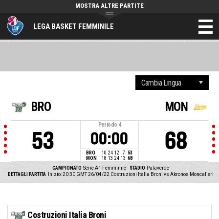
MOSTRA ALTRE PARTITE
LEGA BASKET FEMMINILE
BRO
MON
Periodo
4
53
68
00:00
BRO
10
24
12
7
53
MON
18
13
24
13
68
CAMPIONATO
Serie A1 Femminile
STADIO
Palaverde
DETTAGLI PARTITA
Inizio: 20:30 GMT 26/04/22
Costruzioni Italia Broni vs Akronos Moncalieri
Costruzioni Italia Broni