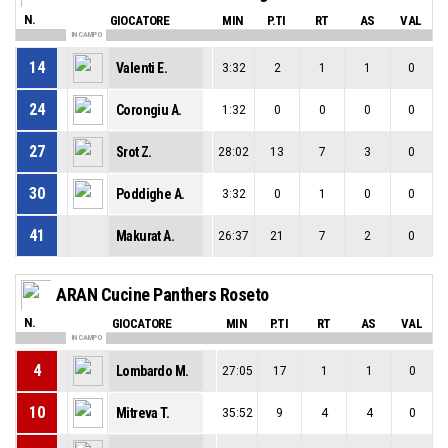
N.
GIOCATORE
MIN
P.TI
RT
AS
VAL
IN CAMPO
14
Valenti E.
3:32
2
1
1
0
24
Corongiu A.
1:32
0
0
0
0
27
Srot Z.
28:02
13
7
3
0
30
Poddighe A.
3:32
0
1
0
0
41
Makurat A.
26:37
21
7
2
0
ARAN Cucine Panthers Roseto
N.
GIOCATORE
MIN
P.TI
RT
AS
VAL
IN CAMPO
4
Lombardo M.
27:05
17
1
1
0
10
Mitreva T.
35:52
9
4
4
0