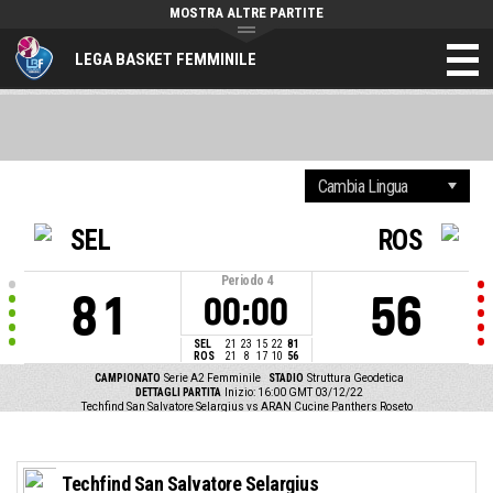
MOSTRA ALTRE PARTITE
LEGA BASKET FEMMINILE
SEL
ROS
Periodo
4
81
56
00:00
SEL
21
23
15
22
81
ROS
21
8
17
10
56
CAMPIONATO
Serie A2 Femminile
STADIO
Struttura Geodetica
DETTAGLI PARTITA
Inizio: 16:00 GMT 03/12/22
Techfind San Salvatore Selargius vs ARAN Cucine Panthers Roseto
Techfind San Salvatore Selargius