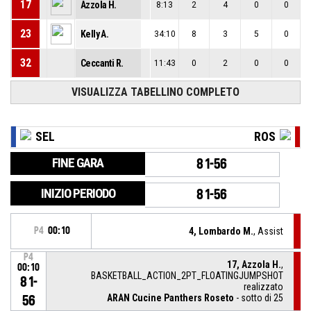
17
Azzola H.
8:13
2
4
0
0
23
Kelly A.
34:10
8
3
5
0
32
Ceccanti R.
11:43
0
2
0
0
VISUALIZZA TABELLINO COMPLETO
SEL
ROS
FINE GARA
81-56
INIZIO PERIODO
81-56
P4
00:10
4, Lombardo M.
, Assist
P4
17, Azzola H.
,
00:10
BASKETBALL_ACTION_2PT_FLOATINGJUMPSHOT
81-
realizzato
ARAN Cucine Panthers Roseto
- sotto di 25
56