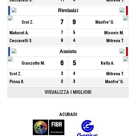
Rimbalzi
7
9
Srot Z.
Manfre' G.
Makurat A.
7
5
Micovic M.
Ceccarelli S.
6
4
Mitreva T.
Assists
6
5
Granzotto M.
Kelly A.
Srot Z.
3
4
Mitreva T.
Pinna D.
2
3
Manfre' G.
VISUALIZZA I MIGLIORI
A CURA DI