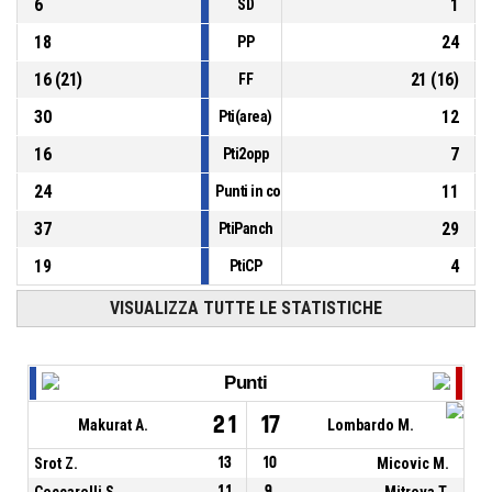
6
1
SD
18
24
PP
16
(
21
)
21
(
16
)
FF
30
12
Pti(area)
16
7
Pti2opp
24
11
Punti in contropiede
37
29
PtiPanch
19
4
PtiCP
VISUALIZZA TUTTE LE STATISTICHE
Punti
21
17
Makurat A.
Lombardo M.
Srot Z.
13
10
Micovic M.
Ceccarelli S.
11
9
Mitreva T.