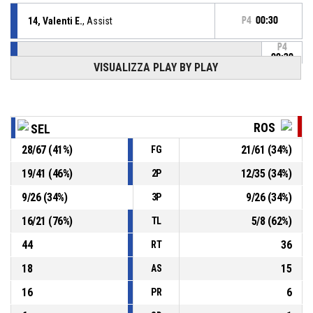
14, Valenti E.
, Assist
P4
00:30
P4
00:30
41, Makurat A.
, BASKETBALL_ACTION_3PT_JUMPSHOT
VISUALIZZA PLAY BY PLAY
81-
realizzato
Techfind San Salvatore Selargius
- avanti di 27
54
30, Poddighe A.
, Rimbalzo difensivo
P4
00:43
ROS
SEL
28
/
67
(
41
%)
21
/
61
(
34
%)
FG
Palla contesa per palla trattenuta
P4
00:43
19
/
41
(
46
%)
12
/
35
(
34
%)
2P
23, Kelly A.
, BASKETBALL_ACTION_3PT_JUMPSHOT
P4
9
/
26
(
34
%)
9
/
26
(
34
%)
3P
00:48
sbagliato
16
/
21
(
76
%)
5
/
8
(
62
%)
TL
P4
01:00
23, Kelly A.
, Fallo subito
44
36
RT
18
15
AS
16
6
PR