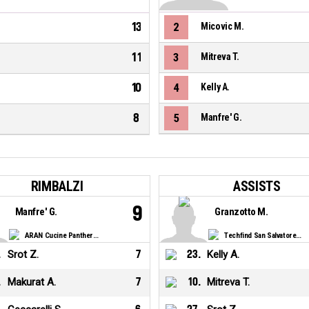
13
2
Micovic M.
11
3
Mitreva T.
10
4
Kelly A.
8
5
Manfre' G.
RIMBALZI
ASSISTS
9
Manfre' G.
Granzotto M.
ARAN Cucine Panthers Roseto
Techfind San Salvatore Selargius
.
Srot Z.
7
23
.
Kelly A.
.
Makurat A.
7
10
.
Mitreva T.