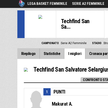
LEGA BASKET FEMMINILE
SERIE A2 FEMMINILE
Techfind San
Sa...
CAMPIONATO
Serie A2 Femminile
STADIO
Str
Riepilogo
Statistiche
I migliori
Cronaca par
Techfind San Salvatore Selargiu
CONFRONTO STA
PUNTI
1
Makurat A.