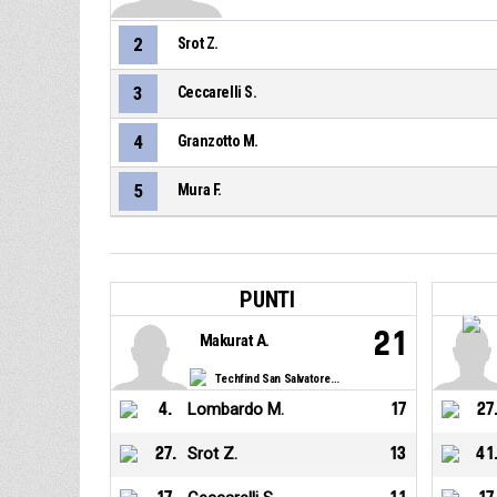
2
Srot Z.
3
Ceccarelli S.
4
Granzotto M.
5
Mura F.
PUNTI
21
Makurat A.
Techfind San Salvatore Selargius
4
.
Lombardo M.
17
27
27
.
Srot Z.
13
41