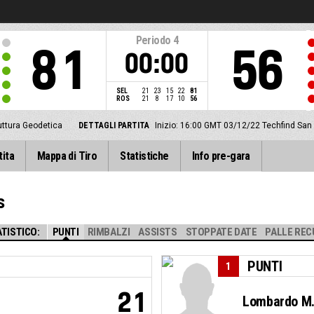
Periodo
4
81
56
00:00
SEL
21
23
15
22
81
ROS
21
8
17
10
56
uttura Geodetica
DETTAGLI PARTITA
Inizio: 16:00 GMT 03/12/22
Techfind San
tita
Mappa di Tiro
Statistiche
Info pre-gara
s
TISTICO:
PUNTI
RIMBALZI
ASSISTS
STOPPATE DATE
PALLE REC
PUNTI
1
21
Lombardo M