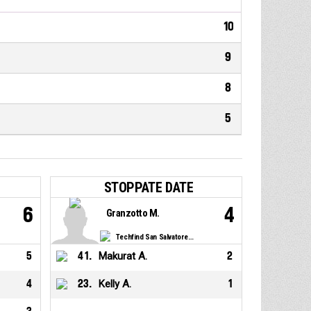
10
9
8
5
STOPPATE DATE
6
4
Granzotto M.
Techfind San Salvatore Selargius
5
41
.
Makurat A.
2
4
23
.
Kelly A.
1