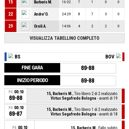
15
Barberis M.
16:02
7
1
0
0
22
Andre' O.
24:29
8
7
3
0
29
Orsili A.
14:06
4
2
2
0
VISUALIZZA TABELLINO COMPLETO
BS
BOV
FINE GARA
69-88
INIZIO PERIODO
69-88
P4
00:10
15, Barberis M.
, Tiro libero 2 di 2 realizzato
69-88
Virtus Segafredo Bologna
- avanti di 19
P4
00:10
15, Barberis M.
, Tiro libero 1 di 2 realizzato
69-87
Virtus Segafredo Bologna
- avanti di 18
P4
00:10
15, Barberis M.
, Fallo subito