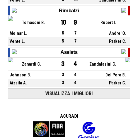
Rimbalzi
10
9
Tomasoni R.
Rupert I.
Molnar L.
6
7
Andre' O.
Vente L.
5
7
Parker C.
Assists
3
4
Zanardi C.
Zandalasini C.
Johnson B.
3
4
Del Pero B.
Aizsila A.
3
4
Parker C.
VISUALIZZA I MIGLIORI
A CURA DI