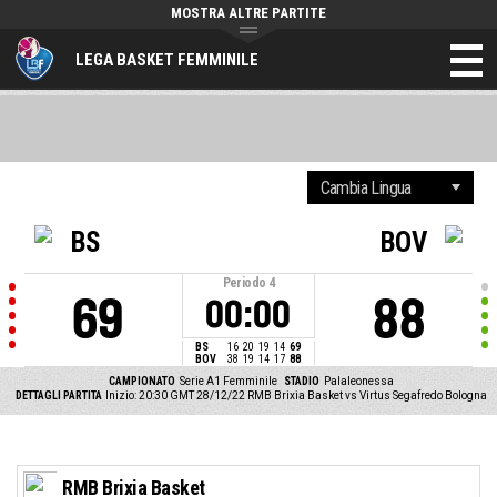
MOSTRA ALTRE PARTITE
LEGA BASKET FEMMINILE
BS
BOV
Periodo
4
69
88
00:00
BS
16
20
19
14
69
BOV
38
19
14
17
88
CAMPIONATO
Serie A1 Femminile
STADIO
Palaleonessa
DETTAGLI PARTITA
Inizio: 20:30 GMT 28/12/22
RMB Brixia Basket vs Virtus Segafredo Bologna
RMB Brixia Basket