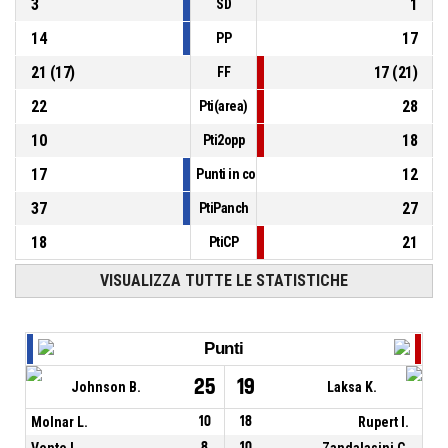
3
1
SD
14
17
PP
21
(
17
)
17
(
21
)
FF
22
28
Pti(area)
10
18
Pti2opp
17
12
Punti in contropiede
37
27
PtiPanch
18
21
PtiCP
VISUALIZZA TUTTE LE STATISTICHE
Punti
25
19
Johnson B.
Laksa K.
Molnar L.
10
18
Rupert I.
Vente L.
8
10
Zandalasini C.