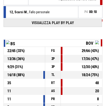
12, Scarsi M.
, Fallo personale
P4
00:10
VISUALIZZA PLAY BY PLAY
P4
00:31
12, Rupert I.
, Rimbalzo difensivo
12, Scarsi M.
,
P4
BASKETBALL_ACTION_2PT_PULLUPJUMPSHOT sbagliato
00:34
BOV
BS
22
/
65
(
33
%)
29
/
66
(
43
%)
FG
26, Aizsila A.
, Rimbalzo difensivo
P4
00:50
13
/
36
(
36
%)
17
/
36
(
47
%)
2P
15, Barberis M.
, BASKETBALL_ACTION_3PT_JUMPSHOT
P4
9
/
29
(
31
%)
12
/
30
(
40
%)
00:52
sbagliato
3P
16
/
18
(
88
%)
18
/
24
(
75
%)
TL
35
48
RT
11
20
AS
11
8
PR