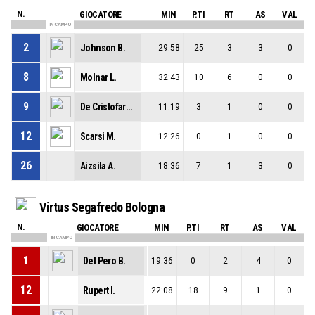
N.
GIOCATORE
MIN
P.TI
RT
AS
VAL
IN CAMPO
2
Johnson B.
29:58
25
3
3
0
8
Molnar L.
32:43
10
6
0
0
9
De Cristofaro G.
11:19
3
1
0
0
12
Scarsi M.
12:26
0
1
0
0
26
Aizsila A.
18:36
7
1
3
0
Virtus Segafredo Bologna
N.
GIOCATORE
MIN
P.TI
RT
AS
VAL
IN CAMPO
1
Del Pero B.
19:36
0
2
4
0
12
Rupert I.
22:08
18
9
1
0