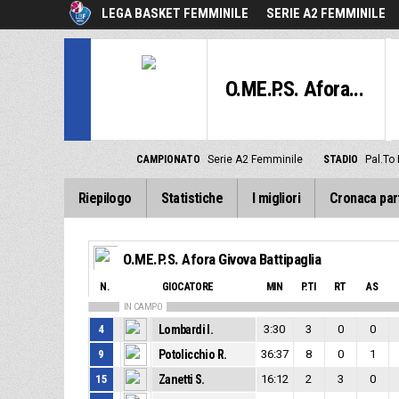
LEGA BASKET FEMMINILE
SERIE A2 FEMMINILE
O.ME.P.S. Afora...
CAMPIONATO
Serie A2 Femminile
STADIO
Pal.To D
Riepilogo
Statistiche
I migliori
Cronaca par
O.ME.P.S. Afora Givova Battipaglia
N.
GIOCATORE
MIN
P.TI
RT
AS
IN CAMPO
4
Lombardi I.
3:30
3
0
0
9
Potolicchio R.
36:37
8
0
1
15
Zanetti S.
16:12
2
3
0