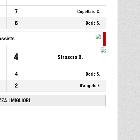
7
Cupellaro C.
6
Boric S.
Assists
4
Stroscio B.
4
Boric S.
2
D'angelo F.
ZZA I MIGLIORI