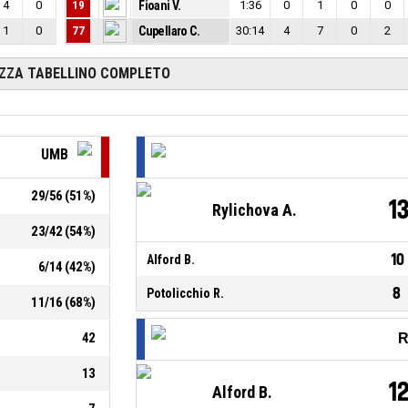
4
0
19
Fioani V.
1:36
0
1
0
0
1
0
77
Cupellaro C.
30:14
4
7
0
2
IZZA TABELLINO COMPLETO
UMB
29
/
56
(
51
%)
1
Rylichova A.
23
/
42
(
54
%)
10
Alford B.
6
/
14
(
42
%)
8
Potolicchio R.
11
/
16
(
68
%)
42
R
13
1
Alford B.