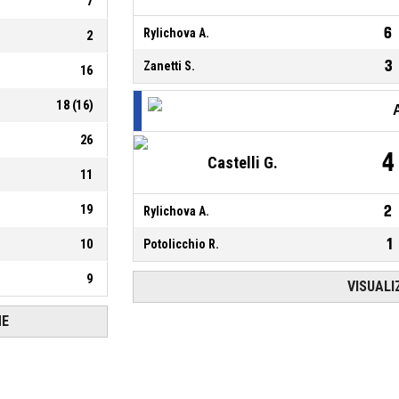
7
6
Rylichova A.
2
3
Zanetti S.
16
18
(
16
)
26
4
Castelli G.
11
19
2
Rylichova A.
1
10
Potolicchio R.
9
VISUALI
HE