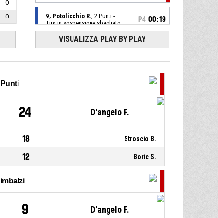
0
9, Potolicchio R.
, 2 Punti -
0
P4
00:19
Tiro in sospensione sbagliato
VISUALIZZA PLAY BY PLAY
15, Zanetti S.
, Rimbalzo
P4
00:19
difensivo
77, Cupellaro C.
, 2 Punti - Tiro
P4
00:19
in sospensione sbagliato
Punti
P4
01:23
Rimbalzo difensivo
3
24
D'angelo F.
4, Lombardi I.
,
P4
BASKETBALL_ACTION_3PT_JUMPSHOT
18
Stroscio B.
01:29
sbagliato
12
Boric S.
24, Alford B.
, Rimbalzo
P4
01:34
difensivo
imbalzi
19, Fioani V.
,
P4
BASKETBALL_ACTION_3PT_JUMPSHOT
01:36
sbagliato
2
9
D'angelo F.