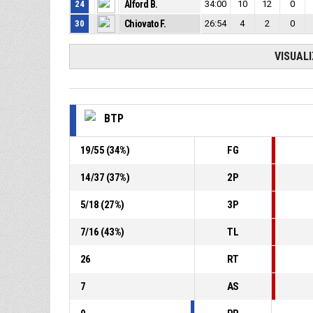
24
Alford B.
34:00
10
12
0
30
Chiovato F.
26:54
4
2
0
VISUAL
BTP
19
/
55
(
34
%)
FG
14
/
37
(
37
%)
2P
5
/
18
(
27
%)
3P
7
/
16
(
43
%)
TL
26
RT
7
AS