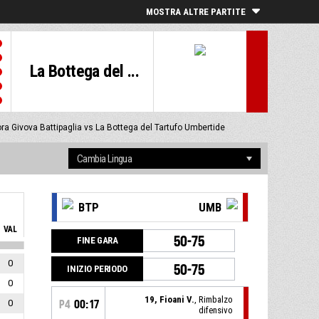
MOSTRA ALTRE PARTITE
La Bottega del ...
ora Givova Battipaglia vs La Bottega del Tartufo Umbertide
BTP
UMB
VAL
50-75
FINE GARA
0
50-75
INIZIO PERIODO
0
19, Fioani V.
, Rimbalzo
0
P4
00:17
difensivo