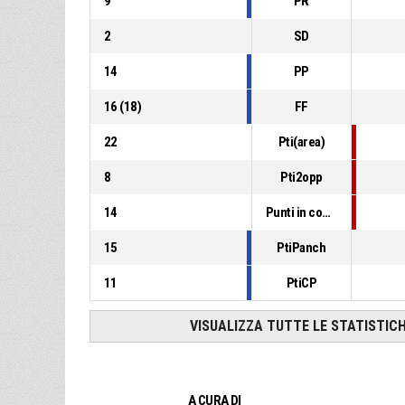
9
PR
2
SD
14
PP
16
(
18
)
FF
22
Pti(area)
8
Pti2opp
14
Punti in contropiede
15
PtiPanch
11
PtiCP
VISUALIZZA TUTTE LE STATISTIC
A CURA DI