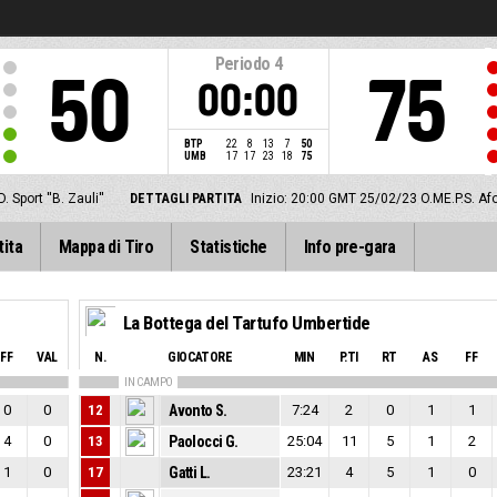
Periodo
4
50
75
00:00
BTP
22
8
13
7
50
UMB
17
17
23
18
75
. Sport ''B. Zauli''
DETTAGLI PARTITA
Inizio: 20:00 GMT 25/02/23
O.ME.P.S. Af
tita
Mappa di Tiro
Statistiche
Info pre-gara
La Bottega del Tartufo Umbertide
FF
VAL
N.
GIOCATORE
MIN
P.TI
RT
AS
FF
IN CAMPO
0
0
12
Avonto S.
7:24
2
0
1
1
4
0
13
Paolocci G.
25:04
11
5
1
2
1
0
17
Gatti L.
23:21
4
5
1
0