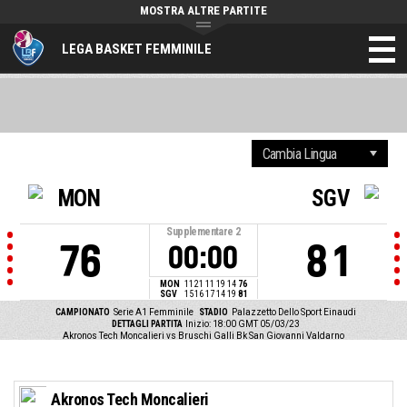
MOSTRA ALTRE PARTITE
LEGA BASKET FEMMINILE
MON
SGV
Supplementare
2
76
81
00:00
MON
11
21
11
19
14
76
SGV
15
16
17
14
19
81
CAMPIONATO
Serie A1 Femminile
STADIO
Palazzetto Dello Sport Einaudi
DETTAGLI PARTITA
Inizio: 18:00 GMT 05/03/23
Akronos Tech Moncalieri vs Bruschi Galli Bk San Giovanni Valdarno
Akronos Tech Moncalieri