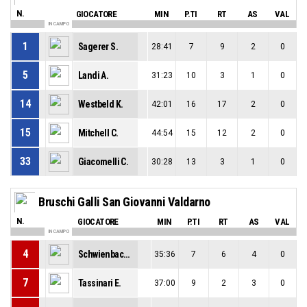
N.
GIOCATORE
MIN
P.TI
RT
AS
VAL
IN CAMPO
1
Sagerer S.
28:41
7
9
2
0
5
Landi A.
31:23
10
3
1
0
14
Westbeld K.
42:01
16
17
2
0
15
Mitchell C.
44:54
15
12
2
0
33
Giacomelli C.
30:28
13
3
1
0
Bruschi Galli San Giovanni Valdarno
N.
GIOCATORE
MIN
P.TI
RT
AS
VAL
IN CAMPO
4
Schwienbacher L.
35:36
7
6
4
0
7
Tassinari E.
37:00
9
2
3
0