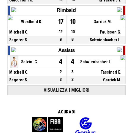
Rimbalzi
17
10
Westbeld K.
Garrick M.
Mitchell C.
12
10
Paulsson G.
Sagerer S.
9
6
Schwienbacher L.
Assists
4
4
Salvini C.
Schwienbacher L.
Mitchell C.
2
3
Tassinari E.
Sagerer S.
2
2
Garrick M.
VISUALIZZA I MIGLIORI
A CURA DI