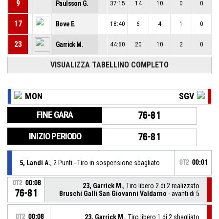
9
Paulsson G.
37:15
14
10
0
0
17
Bove E.
18:40
6
4
1
0
23
Garrick M.
44:60
20
10
2
0
VISUALIZZA TABELLINO COMPLETO
MON
SGV
FINE GARA
76-81
INIZIO PERIODO
76-81
5, Landi A.
, 2 Punti - Tiro in sospensione sbagliato
OT2
00:01
OT2
00:08
23, Garrick M.
, Tiro libero 2 di 2 realizzato
76-81
Bruschi Galli San Giovanni Valdarno
- avanti di 5
OT2
00:08
23, Garrick M.
, Tiro libero 1 di 2 sbagliato