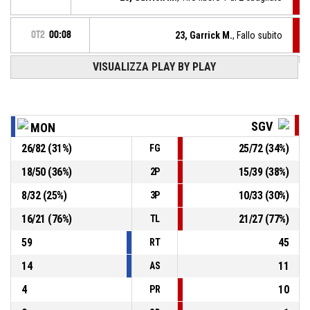
OT2
00:08
23, Garrick M.
, Fallo subito
VISUALIZZA PLAY BY PLAY
1, Sagerer S.
, Fallo personale
OT2
00:08
OT2
15, Mitchell C.
, BASKETBALL_ACTION_3PT_JUMPSHOT
00:08
realizzato
76-80
SGV
Akronos Tech Moncalieri
- sotto di 4
MON
26
/
82
(
31
%)
25
/
72
(
34
%)
FG
15, Mitchell C.
, Rimbalzo offensivo
OT2
00:08
18
/
50
(
36
%)
15
/
39
(
38
%)
2P
14, Westbeld K.
,
OT2
8
/
32
(
25
%)
10
/
33
(
30
%)
3P
BASKETBALL_ACTION_3PT_JUMPSHOT sbagliato
00:11
16
/
21
(
76
%)
21
/
27
(
77
%)
TL
59
45
RT
14
11
AS
4
10
PR