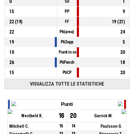
0
1
SD
15
9
PP
22
(
19
)
19
(
21
)
FF
22
24
Pti(area)
19
5
Pti2opp
10
20
Punti in contropiede
26
18
PtiPanch
15
20
PtiCP
VISUALIZZA TUTTE LE STATISTICHE
Punti
16
20
Westbeld K.
Garrick M.
Mitchell C.
15
14
Paulsson G.
Giacomelli C.
13
13
Krivacevic T.