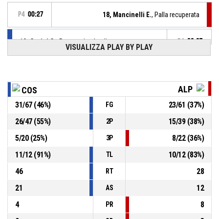
P4
00:27
18, Mancinelli E.
, Palla recuperata
10, Gorini G.
, Passaggio sbagliato
P4
00:27
VISUALIZZA PLAY BY PLAY
10, Gorini G.
, Rimbalzo difensivo
P4
00:27
ALP
COS
10, Diene N.
,
P4
00:30
BASKETBALL_ACTION_2PT_PULLUPJUMPSHOT sbagliato
31
/
67
(
46
%)
23
/
61
(
37
%)
FG
26
/
47
(
55
%)
15
/
39
(
38
%)
2P
P4
00:40
10, Diene N.
, Rimbalzo difensivo
5
/
20
(
25
%)
8
/
22
(
36
%)
3P
13, Villarruel G.
,
P4
11
/
12
(
91
%)
10
/
12
(
83
%)
BASKETBALL_ACTION_3PT_PULLUPJUMPSHOT sbagliato
00:42
TL
46
28
RT
21
12
AS
4
8
PR