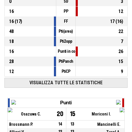
0
3
SD
16
12
PP
16
(
17
)
17
(
16
)
FF
48
22
Pti(area)
18
7
Pti2opp
16
26
Punti in contropiede
28
15
PtiPanch
12
9
PtiCP
VISUALIZZA TUTTE LE STATISTICHE
Punti
20
15
Osazuwa C.
Moriconi I.
Brossmann P.
14
13
Mancinelli E.
Allievi V.
12
13
Turel A.