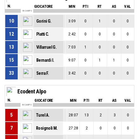
N.
GIOCATORE
MIN
P.TI
RT
AS
VAL
IN CAMPO
10
Gorini G.
3:09
0
1
0
0
12
Piatti C.
2:42
0
0
0
0
13
Villarruel G.
7:03
1
0
0
0
15
Bernardi I.
9:07
0
1
1
0
33
Serra F.
3:42
0
0
0
0
Ecodent Alpo
N.
GIOCATORE
MIN
P.TI
RT
AS
VAL
IN CAMPO
5
Turel A.
28:07
13
2
3
0
7
Rosignoli M.
27:28
2
0
0
0