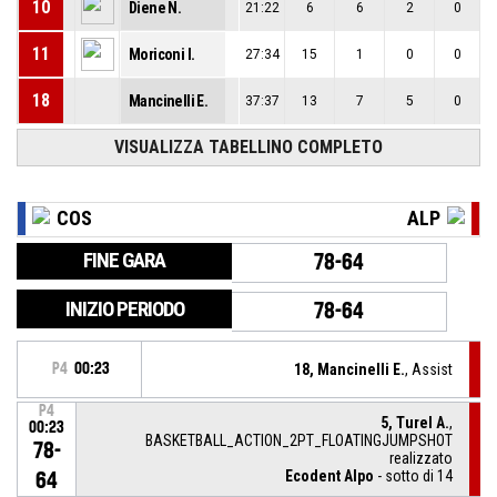
10
Diene N.
21:22
6
6
2
0
11
Moriconi I.
27:34
15
1
0
0
18
Mancinelli E.
37:37
13
7
5
0
VISUALIZZA TABELLINO COMPLETO
COS
ALP
FINE GARA
78-64
INIZIO PERIODO
78-64
P4
00:23
18, Mancinelli E.
, Assist
P4
5, Turel A.
,
00:23
BASKETBALL_ACTION_2PT_FLOATINGJUMPSHOT
78-
realizzato
Ecodent Alpo
- sotto di 14
64