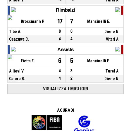
Rimbalzi
17
7
Brossmann P.
Mancinelli E.
Tibè A.
8
6
Diene N.
Osazuwa C.
4
4
Vitari A.
Assists
6
5
Fietta E.
Mancinelli E.
Allievi V.
4
3
Turel A.
Caloro B.
4
2
Diene N.
VISUALIZZA I MIGLIORI
A CURA DI