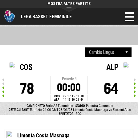
MOSTRA ALTRE PARTITE
LEGA BASKET FEMMINILE
COS
ALP
Periodo
4
78
64
00:00
COS
27
17
15
19
78
ALP
14
19
10
21
64
CAMPIONATO
Serie A2 Femminile
STADIO
Palestra Comunale
DETTAGLI PARTITA
Inizio: 21:00 GMT 23/04/23
Limonta Costa Masnaga vs Ecodent Alpo
SPETTATORI
200
Limonta Costa Masnaga