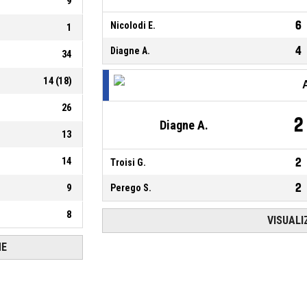
9
6
Nicolodi E.
1
4
Diagne A.
34
14
(
18
)
26
2
Diagne A.
13
14
2
Troisi G.
2
9
Perego S.
8
VISUALI
HE