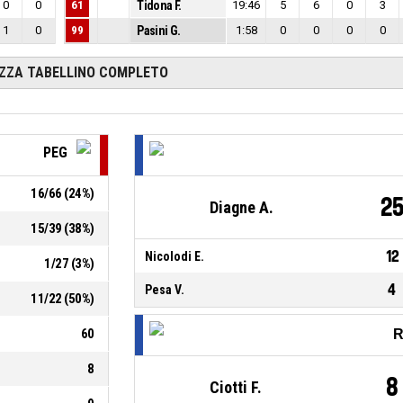
0
0
61
Tidona F.
19:46
5
6
0
3
1
0
99
Pasini G.
1:58
0
0
0
0
IZZA TABELLINO COMPLETO
PEG
16
/
66
(
24
%)
2
Diagne A.
15
/
39
(
38
%)
12
Nicolodi E.
1
/
27
(
3
%)
4
Pesa V.
11
/
22
(
50
%)
60
R
8
8
Ciotti F.