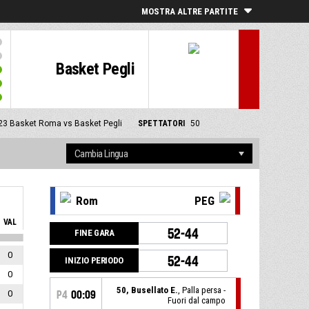
MOSTRA ALTRE PARTITE
Basket Pegli
23
Basket Roma vs Basket Pegli
SPETTATORI
50
Rom
PEG
VAL
52-44
FINE GARA
0
52-44
INIZIO PERIODO
0
50, Busellato E.
, Palla persa -
0
P4
00:09
Fuori dal campo