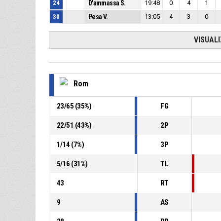
24
D'ammassa S.
19:48
0
4
1
30
Pesa V.
13:05
4
3
0
VISUAL
Rom
23
/
65
(
35
%)
FG
22
/
51
(
43
%)
2P
1
/
14
(
7
%)
3P
5
/
16
(
31
%)
TL
43
RT
9
AS