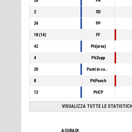
28
PR
2
SD
24
PP
18
(
14
)
FF
42
Pti(area)
4
Pti2opp
20
Punti in contropiede
8
PtiPanch
12
PtiCP
VISUALIZZA TUTTE LE STATISTIC
A CURA DI