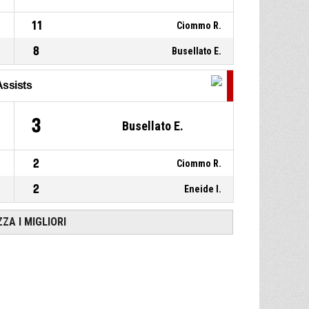
11
Ciommo R.
8
Busellato E.
Assists
3
Busellato E.
2
Ciommo R.
2
Eneide I.
ZZA I MIGLIORI