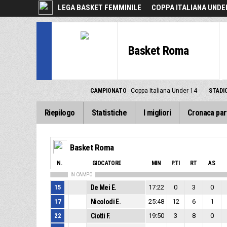
LEGA BASKET FEMMINILE
COPPA ITALIANA UNDE
Basket Roma
CAMPIONATO
Coppa Italiana Under 14
STADI
Riepilogo
Statistiche
I migliori
Cronaca par
Basket Roma
N.
GIOCATORE
MIN
P.TI
RT
AS
IN CAMPO
15
De Mei E.
17:22
0
3
0
17
Nicolodi E.
25:48
12
6
1
22
Ciotti F.
19:50
3
8
0