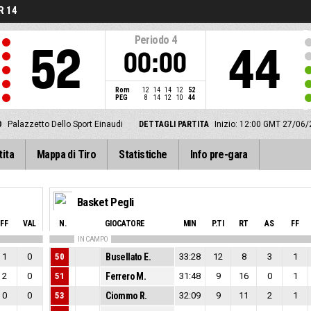
R 14
Periodo
4
52
44
00:00
Rom
12
14
14
12
52
PEG
8
14
12
10
44
O
Palazzetto Dello Sport Einaudi
DETTAGLI PARTITA
Inizio: 12:00 GMT 27/06/
tita
Mappa di Tiro
Statistiche
Info pre-gara
Basket Pegli
FF
VAL
N.
GIOCATORE
MIN
P.TI
RT
AS
FF
IN CAMPO
1
0
50
Busellato E.
33:28
12
8
3
1
2
0
51
Ferrero M.
31:48
9
16
0
1
0
0
53
Ciommo R.
32:09
9
11
2
1