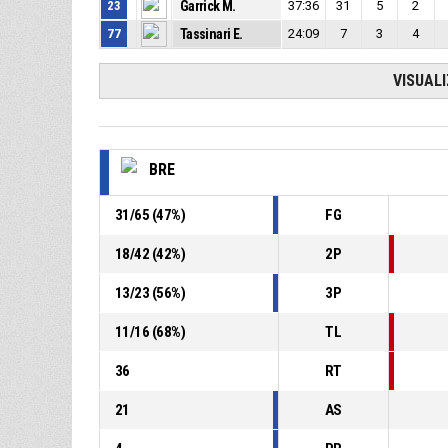
23
Garrick M.
37:36
31
5
2
77
Tassinari E.
24:09
7
3
4
VISUAL
BRE
31
/
65
(
47
%)
FG
18
/
42
(
42
%)
2P
13
/
23
(
56
%)
3P
11
/
16
(
68
%)
TL
36
RT
21
AS