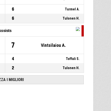
6
Turmel A.
6
Tulonen H.
Assists
7
Vintsilaiou A.
4
Toffali S.
2
Tulonen H.
ZZA I MIGLIORI