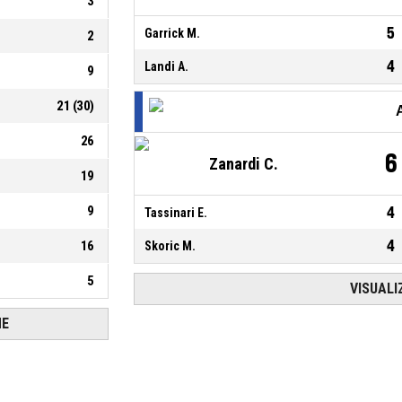
3
5
Garrick M.
2
4
Landi A.
9
21
(
30
)
26
6
Zanardi C.
19
9
4
Tassinari E.
4
16
Skoric M.
5
VISUALI
HE