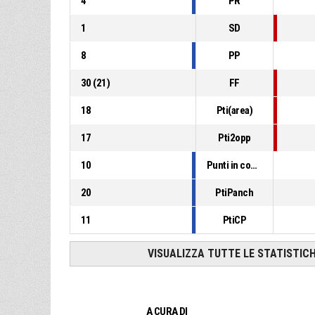
4
PR
1
SD
8
PP
30
(
21
)
FF
18
Pti(area)
17
Pti2opp
10
Punti in contropiede
20
PtiPanch
11
PtiCP
VISUALIZZA TUTTE LE STATISTIC
A CURA DI