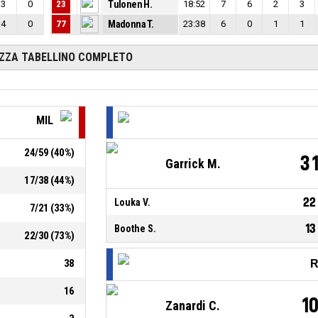
3
0
23
Tulonen H.
18:52
7
6
2
3
4
0
77
Madonna T.
23:38
6
0
1
1
IZZA TABELLINO COMPLETO
MIL
24
/
59
(
40
%)
3
Garrick M.
17
/
38
(
44
%)
22
Louka V.
7
/
21
(
33
%)
13
Boothe S.
22
/
30
(
73
%)
38
R
16
1
Zanardi C.