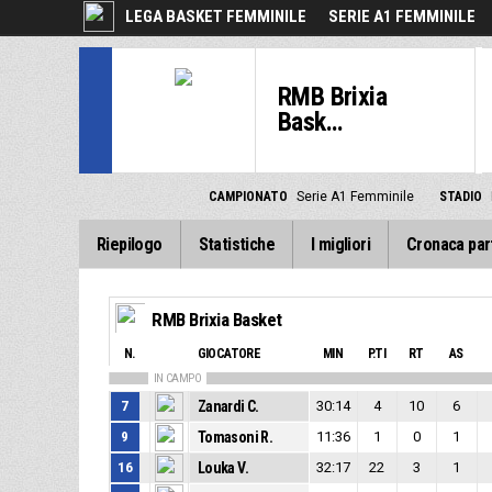
LEGA BASKET FEMMINILE
SERIE A1 FEMMINILE
RMB Brixia
Bask...
CAMPIONATO
Serie A1 Femminile
STADIO
Riepilogo
Statistiche
I migliori
Cronaca par
RMB Brixia Basket
N.
GIOCATORE
MIN
P.TI
RT
AS
IN CAMPO
7
Zanardi C.
30:14
4
10
6
9
Tomasoni R.
11:36
1
0
1
16
Louka V.
32:17
22
3
1