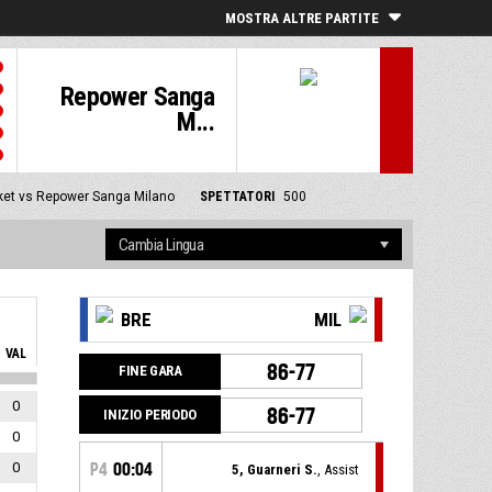
MOSTRA ALTRE PARTITE
Repower Sanga
M...
ket vs Repower Sanga Milano
SPETTATORI
500
BRE
MIL
VAL
86-77
FINE GARA
0
86-77
INIZIO PERIODO
0
0
P4
00:04
5, Guarneri S.
, Assist