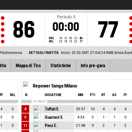
Periodo
4
86
77
00:00
BRE
18
13
30
25
86
MIL
24
18
13
22
77
Palaleonessa
DETTAGLI PARTITA
Inizio: 20:30 GMT 27/04/24
RMB Brixia Bas
tita
Mappa di Tiro
Statistiche
Info pre-gara
Repower Sanga Milano
FF
VAL
N.
GIOCATORE
MIN
P.TI
RT
AS
FF
IN CAMPO
4
0
0
Toffali S.
33:57
10
4
4
4
3
0
5
Guarneri S.
4:34
3
1
1
0
1
0
11
Penz E.
21:08
9
2
1
2