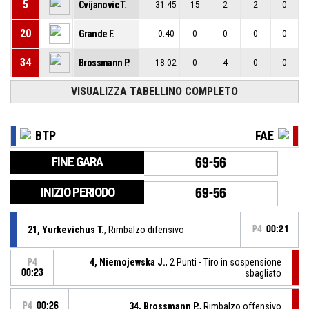
5
Cvijanovic T.
31:45
15
2
2
0
20
Grande F.
0:40
0
0
0
0
34
Brossmann P.
18:02
0
4
0
0
VISUALIZZA TABELLINO COMPLETO
BTP
FAE
FINE GARA
69-56
INIZIO PERIODO
69-56
21, Yurkevichus T.
, Rimbalzo difensivo
P4
00:21
4, Niemojewska J.
, 2 Punti - Tiro in sospensione
P4
00:23
sbagliato
P4
00:26
34, Brossmann P.
, Rimbalzo offensivo