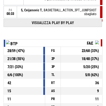
5, Cvijanovic T.
, BASKETBALL_ACTION_3PT_JUMPSHOT
P4
00:33
sbagliato
VISUALIZZA PLAY BY PLAY
P4
00:39
22, Dixon L.
, Sostituzione - Esce
P4
00:39
20, Grande F.
, Sostituzione - Entra
FAE
BTP
28
/
59
(
47
%)
23
/
68
(
33
%)
FG
55, Domenger M.
, Sostituzione - Esce
P4
00:39
21
/
38
(
55
%)
18
/
48
(
37
%)
2P
50, Milani J.
, Sostituzione - Entra
P4
00:39
7
/
21
(
33
%)
5
/
20
(
25
%)
3P
6
/
6
(
100
%)
5
/
8
(
62
%)
TL
42
36
RT
15
9
AS
11
11
PR