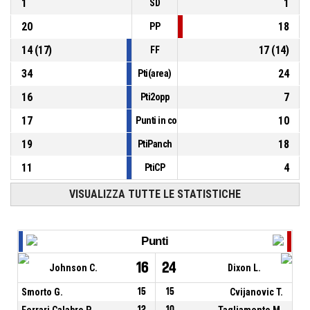
1
1
SD
20
18
PP
14
(
17
)
17
(
14
)
FF
34
24
Pti(area)
16
7
Pti2opp
17
10
Punti in contropiede
19
18
PtiPanch
11
4
PtiCP
VISUALIZZA TUTTE LE STATISTICHE
Punti
16
24
Johnson C.
Dixon L.
Smorto G.
15
15
Cvijanovic T.
Ferrari Calabro P.
12
10
Tagliamento M.