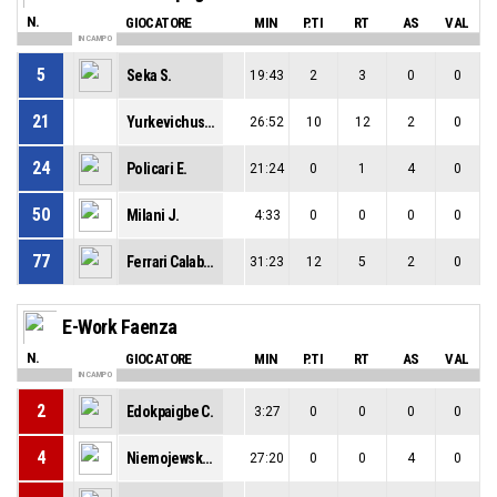
N.
GIOCATORE
MIN
P.TI
RT
AS
VAL
IN CAMPO
5
Seka S.
19:43
2
3
0
0
21
Yurkevichus T.
26:52
10
12
2
0
24
Policari E.
21:24
0
1
4
0
50
Milani J.
4:33
0
0
0
0
77
Ferrari Calabro P.
31:23
12
5
2
0
E-Work Faenza
N.
GIOCATORE
MIN
P.TI
RT
AS
VAL
IN CAMPO
2
Edokpaigbe C.
3:27
0
0
0
0
4
Niemojewska J.
27:20
0
0
4
0