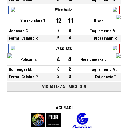
Rimbalzi
12
11
Yurkevichus T.
Dixon L.
Johnson C.
7
8
Tagliamento M.
Ferrari Calabro P.
5
4
Brossmann P.
Assists
4
4
Policari E.
Niemojewska J.
Domenger M.
3
2
Tagliamento M.
Ferrari Calabro P.
2
2
Cvijanovic T.
VISUALIZZA I MIGLIORI
A CURA DI