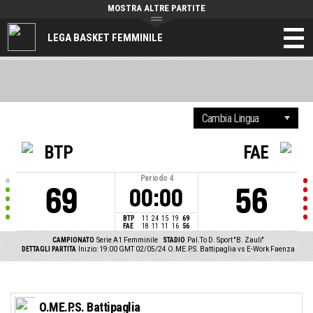
MOSTRA ALTRE PARTITE
LEGA BASKET FEMMINILE
BTP
FAE
Periodo
4
69
56
00:00
BTP
11
24
15
19
69
FAE
18
11
11
16
56
CAMPIONATO
Serie A1 Femminile
STADIO
Pal.To D. Sport ''B. Zauli''
DETTAGLI PARTITA
Inizio: 19:00 GMT 02/05/24
O.ME.P.S. Battipaglia vs E-Work Faenza
O.ME.P.S. Battipaglia