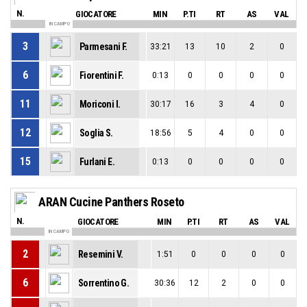
N.
GIOCATORE
MIN
P.TI
RT
AS
VAL
IN CAMPO
3
Parmesani F.
33:21
13
10
2
0
6
Fiorentini F.
0:13
0
0
0
0
11
Moriconi I.
30:17
16
3
4
0
12
Soglia S.
18:56
5
4
0
0
15
Furlani E.
0:13
0
0
0
0
ARAN Cucine Panthers Roseto
N.
GIOCATORE
MIN
P.TI
RT
AS
VAL
IN CAMPO
2
Resemini V.
1:51
0
0
0
0
6
Sorrentino G.
30:36
12
2
0
0