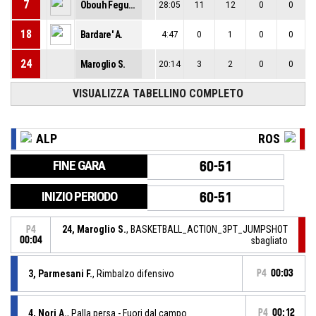
7
Obouh Fegue A.
28:05
11
12
0
0
18
Bardare' A.
4:47
0
1
0
0
24
Maroglio S.
20:14
3
2
0
0
VISUALIZZA TABELLINO COMPLETO
ALP
ROS
FINE GARA
60-51
INIZIO PERIODO
60-51
24, Maroglio S.
, BASKETBALL_ACTION_3PT_JUMPSHOT
P4
00:04
sbagliato
3, Parmesani F.
, Rimbalzo difensivo
P4
00:03
4, Nori A.
, Palla persa - Fuori dal campo
P4
00:12