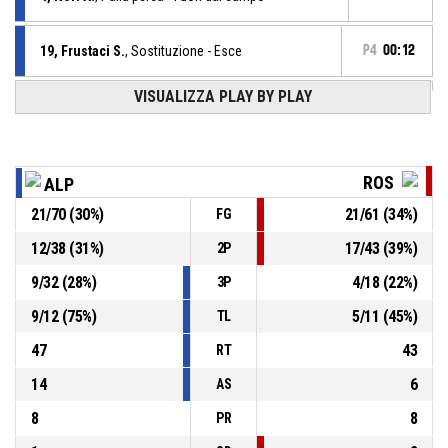
19, Frustaci S.
, Sostituzione - Esce
P4
00:12
VISUALIZZA PLAY BY PLAY
15, Furlani E.
, Sostituzione - Entra
P4
00:12
12, Soglia S.
, Sostituzione - Entra
P4
00:12
ROS
ALP
21
/
70
(
30
%)
21
/
61
(
34
%)
FG
6, Fiorentini F.
, Sostituzione - Entra
P4
00:12
12
/
38
(
31
%)
17
/
43
(
39
%)
2P
4, Nori A.
, Sostituzione - Esce
P4
00:12
9
/
32
(
28
%)
4
/
18
(
22
%)
3P
9
/
12
(
75
%)
5
/
11
(
45
%)
TL
47
43
RT
14
6
AS
8
8
PR