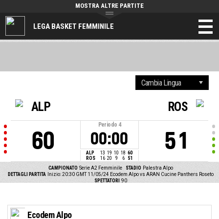
MOSTRA ALTRE PARTITE
LEGA BASKET FEMMINILE
ALP
ROS
Periodo
4
60
51
00:00
ALP
13
19
10
18
60
ROS
16
20
9
6
51
CAMPIONATO
Serie A2 Femminile
STADIO
Palestra Alpo
DETTAGLI PARTITA
Inizio: 20:30 GMT 11/05/24
Ecodem Alpo vs ARAN Cucine Panthers Roseto
SPETTATORI
90
Ecodem Alpo