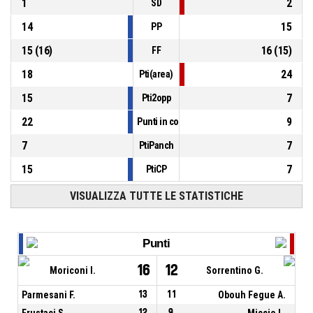
1
2
SD
14
15
PP
15
(
16
)
16
(
15
)
FF
18
24
Pti(area)
15
7
Pti2opp
22
9
Punti in contropiede
7
7
PtiPanch
15
7
PtiCP
VISUALIZZA TUTTE LE STATISTICHE
Punti
16
12
Moriconi I.
Sorrentino G.
Parmesani F.
13
11
Obouh Fegue A.
Frustaci S.
12
9
Miccio L.