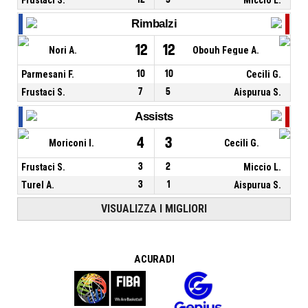
Rimbalzi
12
12
Nori A.
Obouh Fegue A.
Parmesani F.
10
10
Cecili G.
Frustaci S.
7
5
Aispurua S.
Assists
4
3
Moriconi I.
Cecili G.
Frustaci S.
3
2
Miccio L.
Turel A.
3
1
Aispurua S.
VISUALIZZA I MIGLIORI
A CURA DI