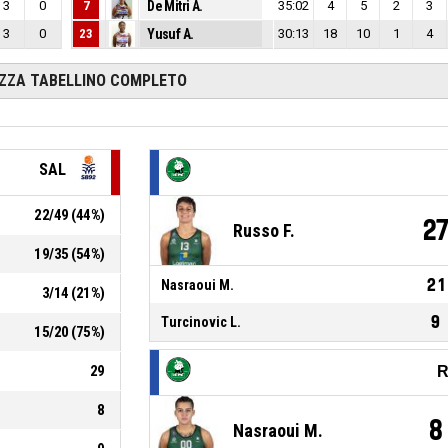
3
0
7
De Mitri A.
35:02
4
5
2
3
3
0
23
Yusuf A.
30:13
18
10
1
4
IZZA TABELLINO COMPLETO
SAL
22
/
49
(
44
%)
2
Russo F.
19
/
35
(
54
%)
21
Nasraoui M.
3
/
14
(
21
%)
9
Turcinovic L.
15
/
20
(
75
%)
29
R
8
8
Nasraoui M.