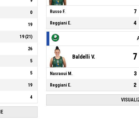
9
7
Russo F.
0
4
Reggiani E.
19
19
(
21
)
26
7
Baldelli V.
5
5
3
Nasraoui M.
2
19
Reggiani E.
4
VISUALI
HE