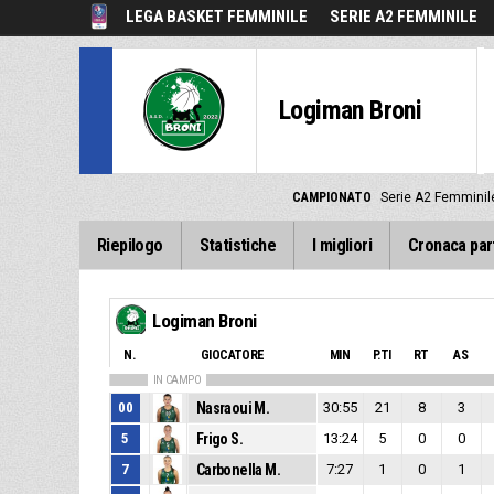
LEGA BASKET FEMMINILE
SERIE A2 FEMMINILE
Logiman Broni
CAMPIONATO
Serie A2 Femminil
Riepilogo
Statistiche
I migliori
Cronaca par
Logiman Broni
N.
GIOCATORE
MIN
P.TI
RT
AS
IN CAMPO
00
Nasraoui M.
30:55
21
8
3
5
Frigo S.
13:24
5
0
0
7
Carbonella M.
7:27
1
0
1