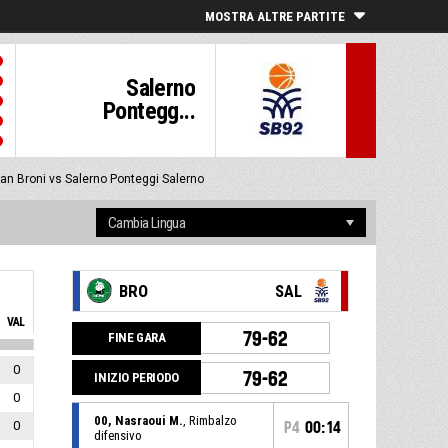
MOSTRA ALTRE PARTITE
Salerno
Pontegg...
an Broni vs Salerno Ponteggi Salerno
BRO
SAL
VAL
79-62
FINE GARA
0
79-62
INIZIO PERIODO
0
00, Nasraoui M.
, Rimbalzo
0
P4
00:14
difensivo