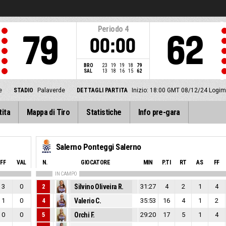
Periodo
4
79
62
00:00
BRO
23
19
19
18
79
SAL
13
18
16
15
62
e
STADIO
Palaverde
DETTAGLI PARTITA
Inizio: 18:00 GMT 08/12/24
Logim
tita
Mappa di Tiro
Statistiche
Info pre-gara
Salerno Ponteggi Salerno
FF
VAL
N.
GIOCATORE
MIN
P.TI
RT
AS
FF
IN CAMPO
3
0
2
Silvino Oliveira R.
31:27
4
2
1
4
1
0
4
Valerio C.
35:53
16
4
1
2
0
0
5
Orchi F.
29:20
17
5
1
4