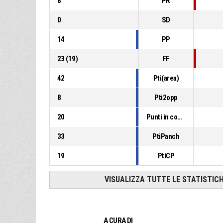
8
PR
0
SD
14
PP
23
(
19
)
FF
42
Pti(area)
8
Pti2opp
20
Punti in contropiede
33
PtiPanch
19
PtiCP
VISUALIZZA TUTTE LE STATISTIC
A CURA DI