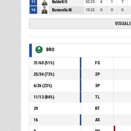
11
Baldelli V.
32:25
6
1
7
16
Buranella M.
13:22
0
0
0
VISUAL
BRO
31
/
60
(
51
%)
FG
25
/
34
(
73
%)
2P
6
/
26
(
23
%)
3P
11
/
13
(
84
%)
TL
29
RT
16
AS