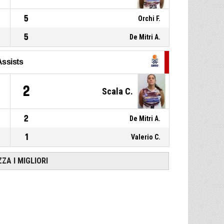
5
Orchi F.
5
De Mitri A.
Assists
2
Scala C.
2
De Mitri A.
1
Valerio C.
ZZA I MIGLIORI