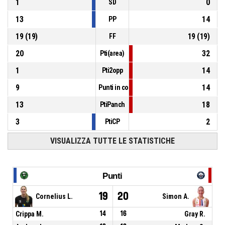
1
0
SD
13
14
PP
19
(
19
)
19
(
19
)
FF
20
32
Pti(area)
1
14
Pti2opp
9
14
Punti in contropiede
13
18
PtiPanch
3
2
PtiCP
VISUALIZZA TUTTE LE STATISTICHE
Punti
19
20
Cornelius L.
Simon A.
Crippa M.
14
16
Gray R.