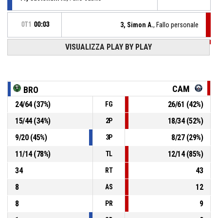
OT1
00:03
3, Simon A.
, Fallo personale
VISUALIZZA PLAY BY PLAY
OT1
00:09
15, Miccoli M.
, Fallo subito
21, Hayes M.
, Fallo personale
OT1
00:09
CAM
BRO
OT1
00:15
15, Miccoli M.
, Tiro libero 1 di 2 realizzato
24
/
64
(
37
%)
26
/
61
(
42
%)
FG
66-72
La Molisana Magnolia Campobasso
- avanti di 6
15
/
44
(
34
%)
18
/
34
(
52
%)
2P
OT1
00:16
15, Miccoli M.
, Tiro libero 2 di 2 realizzato
66-71
9
/
20
(
45
%)
8
/
27
(
29
%)
La Molisana Magnolia Campobasso
- avanti di 5
3P
11
/
14
(
78
%)
12
/
14
(
85
%)
TL
34
43
RT
8
12
AS
8
9
PR