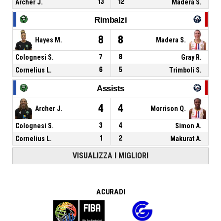
Archer J.
13
12
Madera S.
Rimbalzi
8
8
Hayes M.
Madera S.
Colognesi S.
7
8
Gray R.
Cornelius L.
6
5
Trimboli S.
Assists
4
4
Archer J.
Morrison Q.
Colognesi S.
3
4
Simon A.
Cornelius L.
1
2
Makurat A.
VISUALIZZA I MIGLIORI
A CURA DI