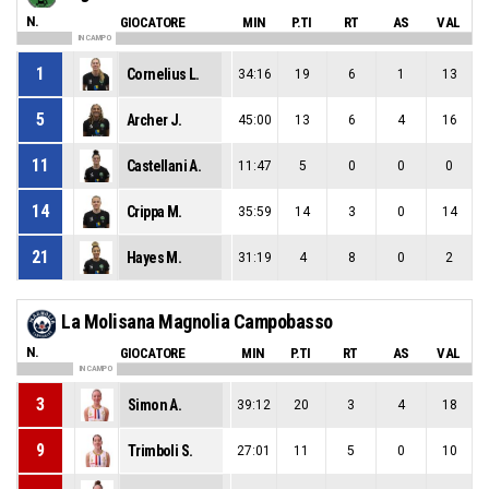
N.
GIOCATORE
MIN
P.TI
RT
AS
VAL
IN CAMPO
1
Cornelius L.
34:16
19
6
1
13
5
Archer J.
45:00
13
6
4
16
11
Castellani A.
11:47
5
0
0
0
14
Crippa M.
35:59
14
3
0
14
21
Hayes M.
31:19
4
8
0
2
La Molisana Magnolia Campobasso
N.
GIOCATORE
MIN
P.TI
RT
AS
VAL
IN CAMPO
3
Simon A.
39:12
20
3
4
18
9
Trimboli S.
27:01
11
5
0
10