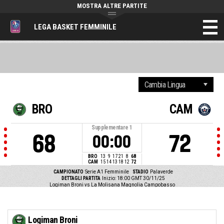
MOSTRA ALTRE PARTITE
LEGA BASKET FEMMINILE
BRO
CAM
Supplementare
1
68
72
00:00
BRO
13
9
17
21
8
68
CAM
15
14
13
18
12
72
CAMPIONATO
Serie A1 Femminile
STADIO
Palaverde
DETTAGLI PARTITA
Inizio: 18:00 GMT 30/11/25
Logiman Broni vs La Molisana Magnolia Campobasso
Logiman Broni