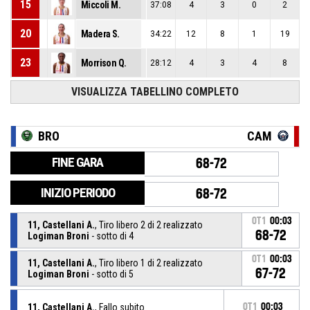
15
Miccoli M.
37:08
4
3
0
2
20
Madera S.
34:22
12
8
1
19
23
Morrison Q.
28:12
4
3
4
8
VISUALIZZA TABELLINO COMPLETO
BRO
CAM
FINE GARA
68-72
INIZIO PERIODO
68-72
OT1
00:03
11, Castellani A.
, Tiro libero 2 di 2 realizzato
68-72
Logiman Broni
- sotto di 4
OT1
00:03
11, Castellani A.
, Tiro libero 1 di 2 realizzato
67-72
Logiman Broni
- sotto di 5
11, Castellani A.
, Fallo subito
OT1
00:03