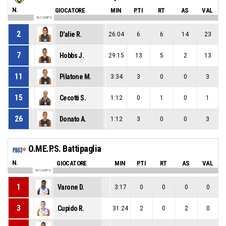
N.
GIOCATORE
MIN
P.TI
RT
AS
VAL
IN CAMPO
2
D'alie R.
26:04
6
6
14
23
7
Hobbs J.
29:15
13
5
2
13
11
Pilatone M.
3:34
3
0
0
3
15
Cecotti S.
1:12
0
1
0
1
26
Donato A.
1:12
3
0
0
3
O.ME.P.S. Battipaglia
N.
GIOCATORE
MIN
P.TI
RT
AS
VAL
IN CAMPO
1
Varone D.
3:17
0
0
0
0
3
Cupido R.
31:24
2
0
2
0