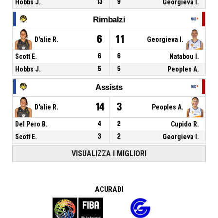
Hobbs J.
13
9
Georgieva I.
Rimbalzi
6
11
D'alie R.
Georgieva I.
Scott E.
6
6
Natabou I.
Hobbs J.
5
5
Peoples A.
Assists
14
3
D'alie R.
Peoples A.
Del Pero B.
4
2
Cupido R.
Scott E.
3
2
Georgieva I.
VISUALIZZA I MIGLIORI
A CURA DI