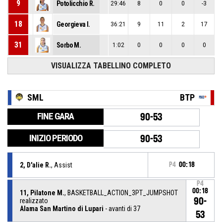
9
Potolicchio R.
29:46
8
0
0
-3
18
Georgieva I.
36:21
9
11
2
17
31
Sorbo M.
1:02
0
0
0
0
VISUALIZZA TABELLINO COMPLETO
SML
BTP
FINE GARA
90-53
INIZIO PERIODO
90-53
2, D'alie R.
, Assist
P4
00:18
P4
00:18
11, Pilatone M.
, BASKETBALL_ACTION_3PT_JUMPSHOT
90-
realizzato
Alama San Martino di Lupari
- avanti di 37
53