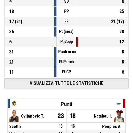
4
0
SD
18
25
PP
17
(
21
)
21
(
17
)
FF
36
28
Pti(area)
6
12
Pti2opp
31
8
Punti in contropiede
21
8
PtiPanch
11
6
PtiCP
VISUALIZZA TUTTE LE STATISTICHE
Punti
23
18
Cvijanovic T.
Natabou I.
Scott E.
15
16
Peoples A.