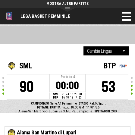
MOSTRA ALTRE PARTITE
LEGA BASKET FEMMINILE
SML
BTP
Periodo
4
90
53
00:00
SML
21
24
16
29
90
BTP
16
18
12
7
53
CAMPIONATO
Serie A1 Femminile
STADIO
Pal.To Sport
DETTAGLI PARTITA
Inizio: 18:00 GMT 11/01/26
Alama San Martino di Lupari vs O.ME.P.S. Battipaglia
SPETTATORI
200
Alama San Martino di Lupari