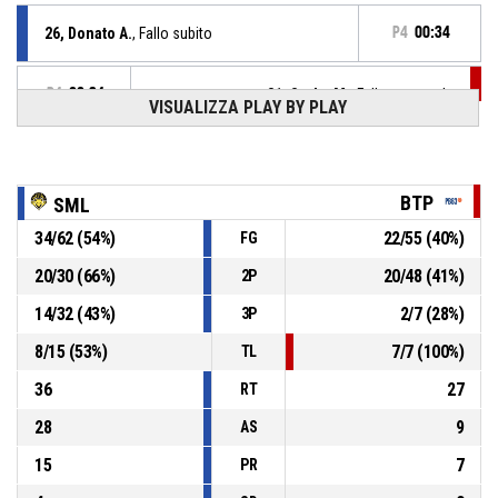
26, Donato A.
, Fallo subito
P4
00:34
P4
00:34
31, Sorbo M.
, Fallo personale
VISUALIZZA PLAY BY PLAY
15, Cecotti S.
, Rimbalzo difensivo
P4
00:40
BTP
SML
P4
00:47
3, Cupido R.
, 2 Punti - In appoggio sbagliato
34
/
62
(
54
%)
22
/
55
(
40
%)
FG
20
/
30
(
66
%)
20
/
48
(
41
%)
2P
P4
01:02
22, Evangelista F.
, Sostituzione - Esce
14
/
32
(
43
%)
2
/
7
(
28
%)
3P
P4
01:02
31, Sorbo M.
, Sostituzione - Entra
8
/
15
(
53
%)
7
/
7
(
100
%)
TL
36
27
RT
28
9
AS
15
7
PR