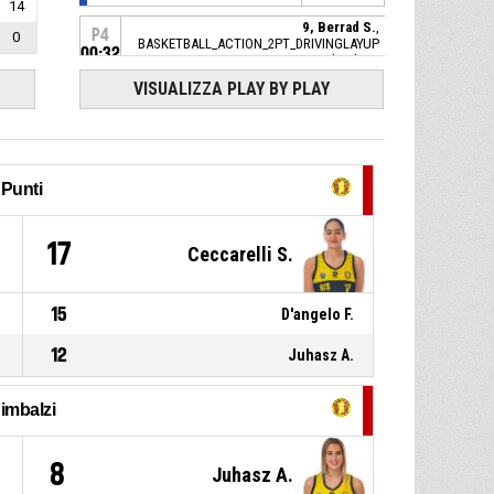
14
9, Berrad S.
,
P4
0
BASKETBALL_ACTION_2PT_DRIVINGLAYUP
00:32
sbagliato
VISUALIZZA PLAY BY PLAY
23, Marinkovic A.
, Palla persa
P4
00:39
- Fuori dal campo
15, Barberis M.
, Rimbalzo
P4
00:49
difensivo
Punti
6, D'angelo F.
, Tiro libero 2 di
P4
00:49
6
17
Ceccarelli S.
2 sbagliato
6, D'angelo F.
, Tiro libero 1 di
P4
00:49
2 realizzato
15
D'angelo F.
66-59
Nuova Icom San Salvatore
Selargius
- sotto di 7
12
Juhasz A.
22, Demetrio Blecic C.
,
P4
00:49
Sostituzione - Esce
imbalzi
P4
00:49
7, Mura F.
, Sostituzione - Entra
8
Juhasz A.