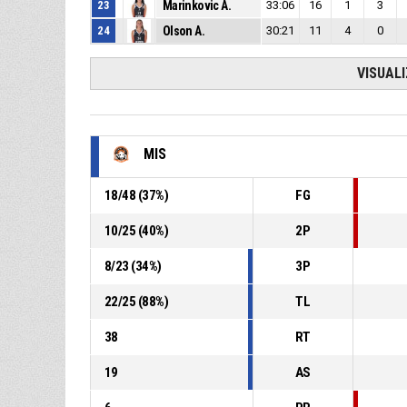
23
Marinkovic A.
33:06
16
1
3
24
Olson A.
30:21
11
4
0
VISUAL
MIS
18
/
48
(
37
%)
FG
10
/
25
(
40
%)
2P
8
/
23
(
34
%)
3P
22
/
25
(
88
%)
TL
38
RT
19
AS