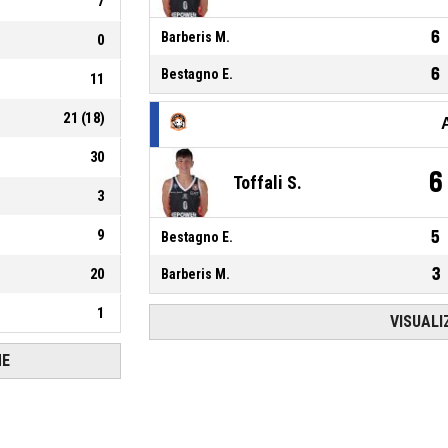
7
6
Barberis M.
0
6
Bestagno E.
11
21
(
18
)
30
6
Toffali S.
3
9
5
Bestagno E.
3
20
Barberis M.
1
VISUALI
HE