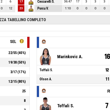
2
6
17
Ceccarelli S.
36:47
17
3
3
3
0
12
23
Porcu V.
1:10
0
0
0
0
IZZA TABELLINO COMPLETO
SEL
22
/
55
(
40
%)
1
Marinkovic A.
19
/
38
(
50
%)
12
Toffali S.
3
/
17
(
17
%)
11
Olson A.
12
/
15
(
80
%)
25
R
8
7
Toffali S.