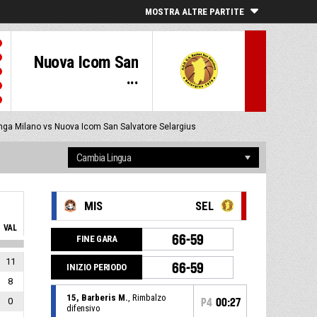
MOSTRA ALTRE PARTITE
Nuova Icom San
...
ga Milano vs Nuova Icom San Salvatore Selargius
MIS
SEL
VAL
66-59
FINE GARA
11
66-59
INIZIO PERIODO
8
15, Barberis M.
, Rimbalzo
0
P4
00:27
difensivo