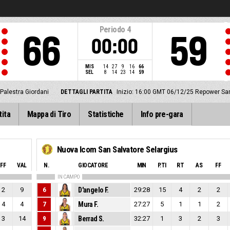
Periodo
4
66
59
00:00
MIS
14
27
9
16
66
SEL
8
14
23
14
59
Palestra Giordani
DETTAGLI PARTITA
Inizio: 16:00 GMT 06/12/25
Repower San
tita
Mappa di Tiro
Statistiche
Info pre-gara
Nuova Icom San Salvatore Selargius
FF
VAL
N.
GIOCATORE
MIN
P.TI
RT
AS
FF
IN CAMPO
2
9
6
D'angelo F.
29:28
15
4
2
2
4
4
7
Mura F.
27:27
5
1
1
2
3
14
9
Berrad S.
32:27
1
3
2
3