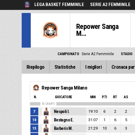
LEGA BASKET FEMMINILE
SERIE A2 FEMMINILE
Repower Sanga
M...
CAMPIONATO
Serie A2 Femminile
STADIO
Riepilogo
Statistiche
I migliori
Cronaca par
Repower Sanga Milano
N.
GIOCATORE
MIN
P.TI
RT
AS
IN CAMPO
7
Nespoli I.
19:10
6
2
2
10
Bestagno E.
31:07
1
6
5
15
Barberis M.
21:29
10
6
3