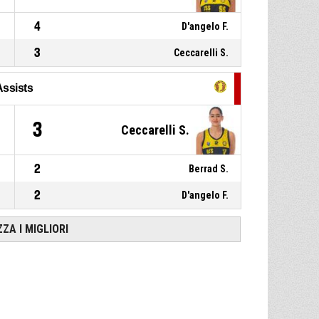
4
D'angelo F.
3
Ceccarelli S.
Assists
3
Ceccarelli S.
2
Berrad S.
2
D'angelo F.
ZZA I MIGLIORI