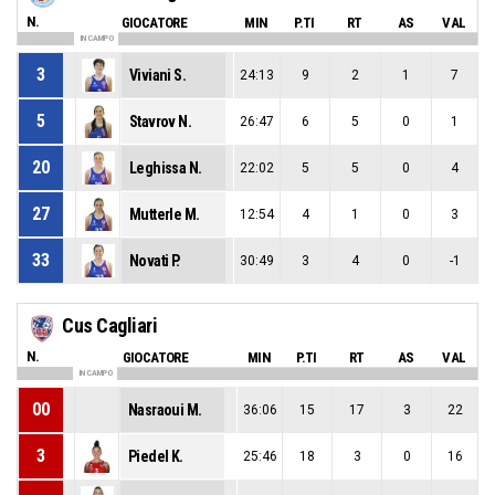
N.
GIOCATORE
MIN
P.TI
RT
AS
VAL
IN CAMPO
3
Viviani S.
24:13
9
2
1
7
5
Stavrov N.
26:47
6
5
0
1
20
Leghissa N.
22:02
5
5
0
4
27
Mutterle M.
12:54
4
1
0
3
33
Novati P.
30:49
3
4
0
-1
Cus Cagliari
N.
GIOCATORE
MIN
P.TI
RT
AS
VAL
IN CAMPO
00
Nasraoui M.
36:06
15
17
3
22
3
Piedel K.
25:46
18
3
0
16