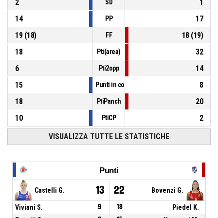
2
1
SD
14
17
PP
19
(
18
)
18
(
19
)
FF
18
32
Pti(area)
6
14
Pti2opp
15
8
Punti in contropiede
18
20
PtiPanch
10
2
PtiCP
VISUALIZZA TUTTE LE STATISTICHE
Punti
13
22
Castelli G.
Bovenzi G.
Viviani S.
9
18
Piedel K.