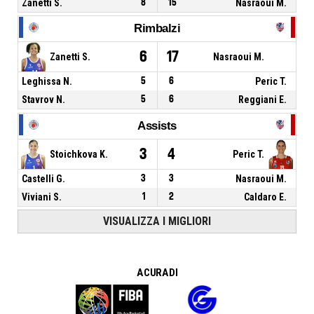
Zanetti S.
8
15
Nasraoui M.
Rimbalzi
6
17
Zanetti S.
Nasraoui M.
Leghissa N.
5
6
Peric T.
Stavrov N.
5
6
Reggiani E.
Assists
3
4
Stoichkova K.
Peric T.
Castelli G.
3
3
Nasraoui M.
Viviani S.
1
2
Caldaro E.
VISUALIZZA I MIGLIORI
A CURA DI