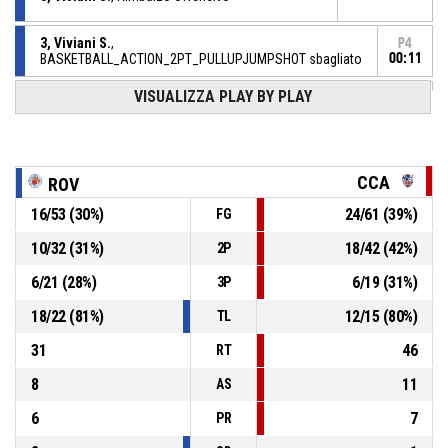
3, Viviani S.
,
P4
BASKETBALL_ACTION_2PT_PULLUPJUMPSHOT sbagliato
00:11
VISUALIZZA PLAY BY PLAY
20, Leghissa N.
, Rimbalzo difensivo
P4
00:20
P4
00:20
3, Piedel K.
, Tiro libero 2 di 2 sbagliato
CCA
ROV
P4
00:20
3, Piedel K.
, Tiro libero 1 di 2 realizzato
16
/
53
(
30
%)
24
/
61
(
39
%)
FG
56-66
Cus Cagliari
- avanti di 10
10
/
32
(
31
%)
18
/
42
(
42
%)
2P
P4
00:20
3, Piedel K.
, Fallo subito
6
/
21
(
28
%)
6
/
19
(
31
%)
3P
18
/
22
(
81
%)
12
/
15
(
80
%)
TL
31
46
RT
8
11
AS
6
7
PR