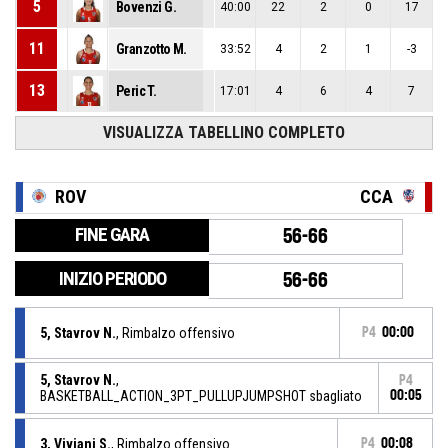
5
Bovenzi G.
40:00
22
2
0
17
11
Granzotto M.
33:52
4
2
1
-3
13
Peric T.
17:01
4
6
4
7
VISUALIZZA TABELLINO COMPLETO
ROV
CCA
FINE GARA
56-66
INIZIO PERIODO
56-66
5, Stavrov N.
, Rimbalzo offensivo
P4
00:00
5, Stavrov N.
,
P4
BASKETBALL_ACTION_3PT_PULLUPJUMPSHOT sbagliato
00:05
3, Viviani S.
, Rimbalzo offensivo
P4
00:08