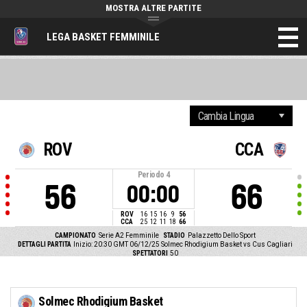
MOSTRA ALTRE PARTITE
LEGA BASKET FEMMINILE
ROV
CCA
Periodo
4
56
66
00:00
ROV
16
15
16
9
56
CCA
25
12
11
18
66
CAMPIONATO
Serie A2 Femminile
STADIO
Palazzetto Dello Sport
DETTAGLI PARTITA
Inizio: 20:30 GMT 06/12/25
Solmec Rhodigium Basket vs Cus Cagliari
SPETTATORI
50
Solmec Rhodigium Basket