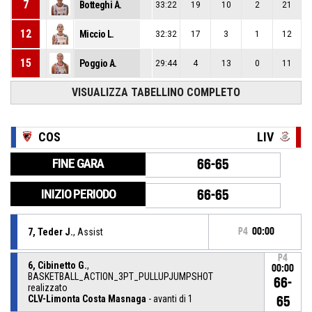
7
Botteghi A.
33:22
19
10
2
21
12
Miccio L.
32:32
17
3
1
12
15
Poggio A.
29:44
4
13
0
11
VISUALIZZA TABELLINO COMPLETO
COS
LIV
FINE GARA
66-65
INIZIO PERIODO
66-65
7, Teder J.
, Assist
P4
00:00
P4
6, Cibinetto G.
,
00:00
BASKETBALL_ACTION_3PT_PULLUPJUMPSHOT
66-
realizzato
CLV-Limonta Costa Masnaga
- avanti di 1
65