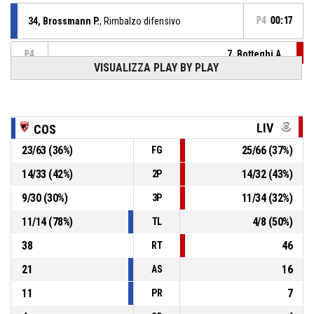
34, Brossmann P.
, Rimbalzo difensivo
P4
00:17
7, Botteghi A.
,
P4
00:19
BASKETBALL_ACTION_3PT_PULLUPJUMPSHOT sbagliato
VISUALIZZA PLAY BY PLAY
P4
00:31
6, Sammartini G.
, Palla recuperata
LIV
COS
34, Brossmann P.
, Palla persa - dal palleggio
P4
00:31
23
/
63
(
36
%)
25
/
66
(
37
%)
FG
14
/
33
(
42
%)
14
/
32
(
43
%)
2P
11, N'guessan N.
, Rimbalzo offensivo
P4
00:32
9
/
30
(
30
%)
11
/
34
(
32
%)
3P
9, Moscarella Contreras M.
,
P4
11
/
14
(
78
%)
4
/
8
(
50
%)
BASKETBALL_ACTION_2PT_PULLUPJUMPSHOT sbagliato
00:36
TL
38
46
RT
21
16
AS
11
7
PR