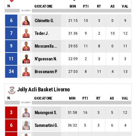
N.
GIOCATORE
MIN
P.TI
RT
AS
VAL
IN CAMPO
6
Cibinetto G.
21:15
10
3
0
9
7
Teder J.
31:36
9
2
10
12
9
Moscarella Contreras M.
29:55
11
8
0
11
11
N'guessan N.
22:09
2
3
3
3
34
Brossmann P.
27:03
8
11
4
13
Jolly Acli Basket Livorno
N.
GIOCATORE
MIN
P.TI
RT
AS
VAL
IN CAMPO
3
Marangoni S.
31:58
16
3
5
12
6
Sammartini G.
36:32
5
3
6
4