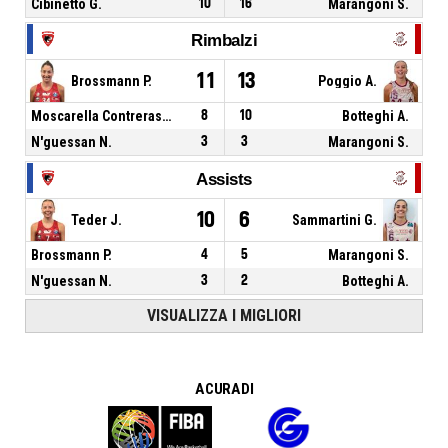
Cibinetto G.
10
16
Marangoni S.
Rimbalzi
11
13
Brossmann P.
Poggio A.
Moscarella Contreras M.
8
10
Botteghi A.
N'guessan N.
3
3
Marangoni S.
Assists
10
6
Teder J.
Sammartini G.
Brossmann P.
4
5
Marangoni S.
N'guessan N.
3
2
Botteghi A.
VISUALIZZA I MIGLIORI
A CURA DI