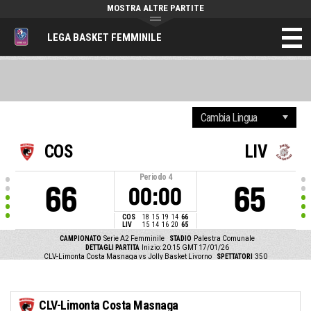
MOSTRA ALTRE PARTITE
LEGA BASKET FEMMINILE
COS
LIV
Periodo
4
66
65
00:00
COS
18
15
19
14
66
LIV
15
14
16
20
65
CAMPIONATO
Serie A2 Femminile
STADIO
Palestra Comunale
DETTAGLI PARTITA
Inizio: 20:15 GMT 17/01/26
CLV-Limonta Costa Masnaga vs Jolly Basket Livorno
SPETTATORI
350
CLV-Limonta Costa Masnaga