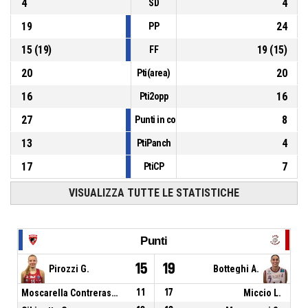
4
4
SD
19
24
PP
15
(
19
)
19
(
15
)
FF
20
20
Pti(area)
16
16
Pti2opp
27
8
Punti in contropiede
13
4
PtiPanch
17
7
PtiCP
VISUALIZZA TUTTE LE STATISTICHE
Punti
15
19
Pirozzi G.
Botteghi A.
Moscarella Contreras M.
11
17
Miccio L.