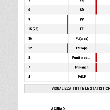
3
PR
0
SD
9
PP
15
(
26
)
FF
36
Pti(area)
12
Pti2opp
8
Punti in contropiede
7
PtiPanch
4
PtiCP
VISUALIZZA TUTTE LE STATISTIC
A CURA DI