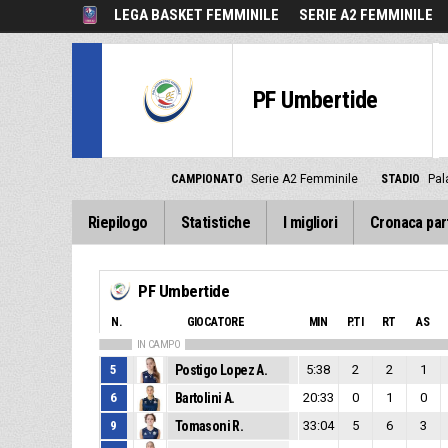
LEGA BASKET FEMMINILE
SERIE A2 FEMMINILE
PF Umbertide
CAMPIONATO
Serie A2 Femminile
STADIO
Pal
Riepilogo
Statistiche
I migliori
Cronaca par
PF Umbertide
N.
GIOCATORE
MIN
P.TI
RT
AS
IN CAMPO
5
Postigo Lopez A.
5:38
2
2
1
6
Bartolini A.
20:33
0
1
0
9
Tomasoni R.
33:04
5
6
3