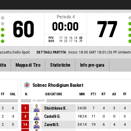
Periodo
4
60
77
00:00
PFU
17
13
16
14
60
ROV
19
25
17
16
77
azzetto Dello Sport
DETTAGLI PARTITA
Inizio: 18:00 GMT 18/01/26
PF Umberti
tita
Mappa di Tiro
Statistiche
Info pre-gara
Solmec Rhodigium Basket
FF
VAL
N.
GIOCATORE
MIN
P.TI
RT
AS
FF
IN CAMPO
2
4
1
Stoichkova K.
24:03
7
4
3
4
2
-3
4
Castelli G.
18:24
11
0
0
3
2
5
14
Zanetti S.
34:14
19
6
4
4