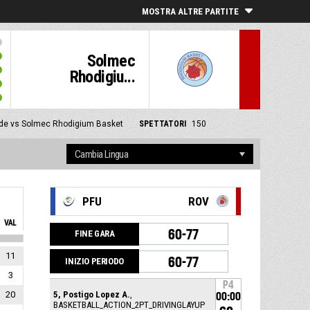
MOSTRA ALTRE PARTITE
Solmec
Rhodigiu...
de vs Solmec Rhodigium Basket
SPETTATORI
150
PFU
ROV
VAL
60-77
FINE GARA
11
60-77
INIZIO PERIODO
3
P4
20
5, Postigo Lopez A.
,
00:00
BASKETBALL_ACTION_2PT_DRIVINGLAYUP