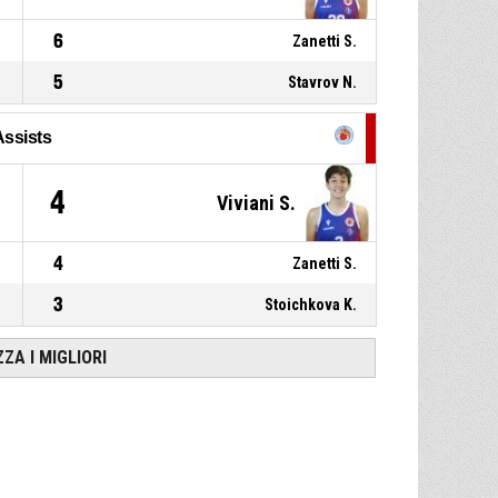
9, Tomasoni R.
, Sostituzione -
P4
00:47
Entra
6
Zanetti S.
7, Sorrentino G.
, Sostituzione
P4
00:47
5
Stavrov N.
- Esce
Assists
4
Viviani S.
4
Zanetti S.
3
Stoichkova K.
ZZA I MIGLIORI