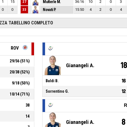
1
15
27
Mutterle M.
36:16
10
2
0
3
0
0
33
Novati P.
15:50
4
2
0
4
IZZA TABELLINO COMPLETO
ROV
29
/
56
(
51
%)
1
Gianangeli A.
20
/
38
(
52
%)
16
Baldi B.
9
/
18
(
50
%)
12
Sorrentino G.
10
/
14
(
71
%)
38
R
14
8
Gianangeli A.