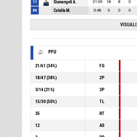
11
Gianangeli A.
31:09
18
8
0
80
Colella M.
0:48
0
0
0
VISUAL
PFU
21
/
61
(
34
%)
FG
18
/
47
(
38
%)
2P
3
/
14
(
21
%)
3P
15
/
30
(
50
%)
TL
35
RT
12
AS