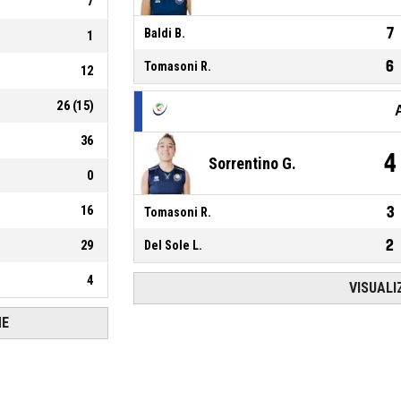
7
7
Baldi B.
1
6
Tomasoni R.
12
26
(
15
)
36
4
Sorrentino G.
0
16
3
Tomasoni R.
2
29
Del Sole L.
4
VISUALI
HE