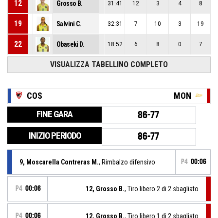
12
Grosso B.
31:41
12
3
4
8
19
Salvini C.
32:31
7
10
3
19
22
Obaseki D.
18:52
6
8
0
7
VISUALIZZA TABELLINO COMPLETO
COS
MON
FINE GARA
86-77
INIZIO PERIODO
86-77
9, Moscarella Contreras M.
, Rimbalzo difensivo
P4
00:06
P4
00:06
12, Grosso B.
, Tiro libero 2 di 2 sbagliato
P4
00:06
12, Grosso B.
, Tiro libero 1 di 2 sbagliato