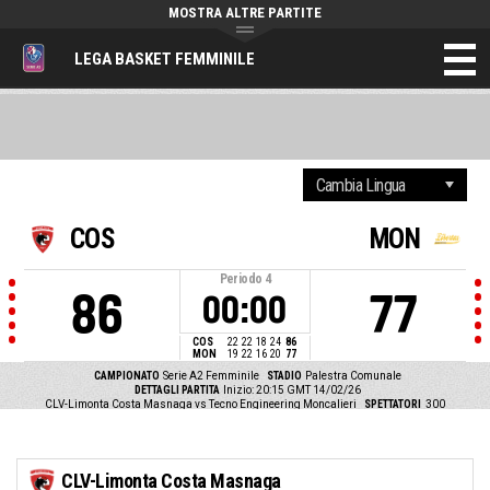
MOSTRA ALTRE PARTITE
LEGA BASKET FEMMINILE
COS
MON
Periodo
4
86
77
00:00
COS
22
22
18
24
86
MON
19
22
16
20
77
CAMPIONATO
Serie A2 Femminile
STADIO
Palestra Comunale
DETTAGLI PARTITA
Inizio: 20:15 GMT 14/02/26
CLV-Limonta Costa Masnaga vs Tecno Engineering Moncalieri
SPETTATORI
300
CLV-Limonta Costa Masnaga