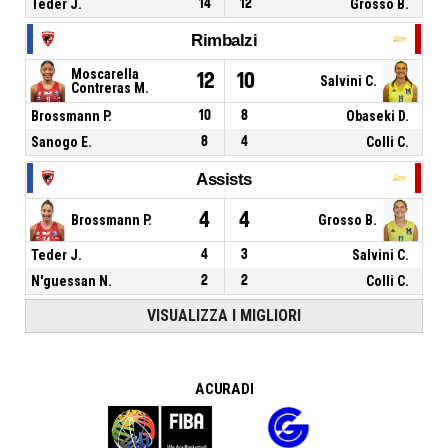
Teder J.
14
12
Grosso B.
Rimbalzi
Moscarella
12
10
Salvini C.
Contreras M.
Brossmann P.
10
8
Obaseki D.
Sanogo E.
8
4
Colli C.
Assists
4
4
Brossmann P.
Grosso B.
Teder J.
4
3
Salvini C.
N'guessan N.
2
2
Colli C.
VISUALIZZA I MIGLIORI
A CURA DI