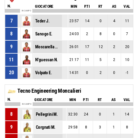
N.
GIOCATORE
MIN
P.TI
RT
AS
VAL
IN CAMPO
7
Teder J.
23:57
14
0
4
11
8
Sanogo E.
24:03
2
8
0
7
9
Moscarella Contreras M.
26:01
17
12
2
20
11
N'guessan N.
21:17
11
5
2
10
20
Volpato E.
14:31
0
2
0
-1
Tecno Engineering Moncalieri
N.
GIOCATORE
MIN
P.TI
RT
AS
VAL
IN CAMPO
8
Pellegrini M.
32:30
24
0
1
14
9
Corgnati M.
29:58
8
3
1
8