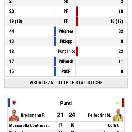
2
2
SD
20
18
PP
19
(
18
)
18
(
19
)
FF
44
32
Pti(area)
13
8
Pti2opp
18
22
Punti in contropiede
17
11
PtiPanch
15
8
PtiCP
VISUALIZZA TUTTE LE STATISTICHE
Punti
21
24
Brossmann P.
Pellegrini M.
Moscarella Contreras M.
17
16
Colli C.