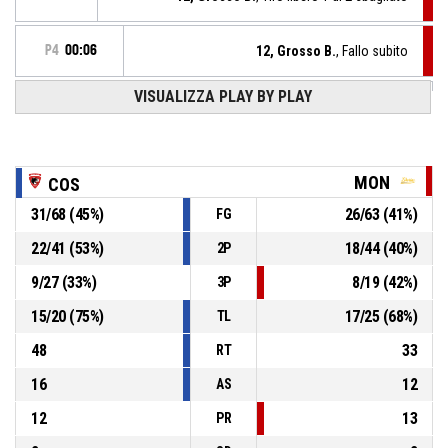
P4
00:06
12, Grosso B.
, Fallo subito
VISUALIZZA PLAY BY PLAY
20, Volpato E.
, Fallo personale
P4
00:06
P4
00:06
22, Obaseki D.
, Rimbalzo offensivo
MON
COS
8, Pellegrini M.
,
P4
31
/
68
(
45
%)
26
/
63
(
41
%)
FG
00:08
BASKETBALL_ACTION_2PT_PULLUPJUMPSHOT sbagliato
22
/
41
(
53
%)
18
/
44
(
40
%)
2P
20, Volpato E.
, Sostituzione - Entra
P4
00:14
9
/
27
(
33
%)
8
/
19
(
42
%)
3P
15
/
20
(
75
%)
17
/
25
(
68
%)
TL
48
33
RT
16
12
AS
12
13
PR