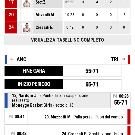
17
Srot Z.
32:20
3
4
2
1
20
Mazzotti M.
10:23
0
0
0
-3
24
Cressati E.
0:42
0
0
0
0
VISUALIZZA TABELLINO COMPLETO
ANC
TRI
FINE GARA
55-71
INIZIO PERIODO
55-71
13, Nardoni J.
, 2 Punti - Tiro in sospensione
P4
00:28
realizzato
55-71
Moneygo Basket Girls
- sotto di 16
P4
00:41
20, Mazzotti M.
, Palla persa - Fuori dal campo
P4
00:42
24, Cressati E.
, Sostituzione - Entra