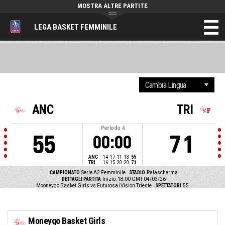
MOSTRA ALTRE PARTITE
LEGA BASKET FEMMINILE
ANC
TRI
Periodo
4
55
71
00:00
ANC
14
17
11
13
55
TRI
16
15
20
20
71
CAMPIONATO
Serie A2 Femminile
STADIO
Palascherma
DETTAGLI PARTITA
Inizio: 18:00 GMT 04/03/26
Mooneygo Basket Girls vs Futurosa iVision Trieste
SPETTATORI
55
Moneygo Basket Girls