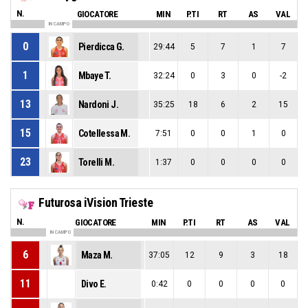
N.
GIOCATORE
MIN
P.TI
RT
AS
VAL
IN CAMPO
0
Pierdicca G.
29:44
5
7
1
7
1
Mbaye T.
32:24
0
3
0
-2
13
Nardoni J.
35:25
18
6
2
15
15
Cotellessa M.
7:51
0
0
1
0
23
Torelli M.
1:37
0
0
0
0
Futurosa iVision Trieste
N.
GIOCATORE
MIN
P.TI
RT
AS
VAL
IN CAMPO
6
Maza M.
37:05
12
9
3
18
11
Divo E.
0:42
0
0
0
0