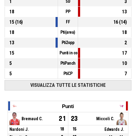
1
3
SD
18
13
PP
15
(
16
)
16
(
14
)
FF
18
18
Pti(area)
13
2
Pti2opp
15
17
Punti in contropiede
5
10
PtiPanch
5
7
PtiCP
VISUALIZZA TUTTE LE STATISTICHE
Punti
21
23
Bremaud C.
Miccoli C.
Nardoni J.
18
15
Edwards J.