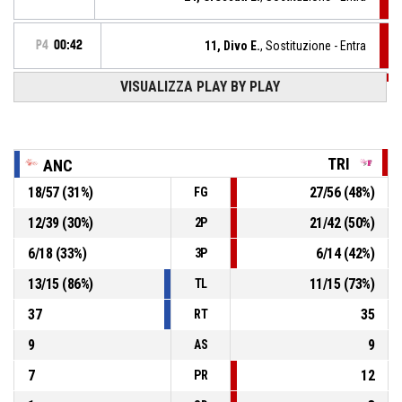
P4
00:42
11, Divo E.
, Sostituzione - Entra
VISUALIZZA PLAY BY PLAY
P4
00:42
10, Katshitshi K.
, Sostituzione - Esce
P4
00:42
14, Miccoli C.
, Sostituzione - Esce
TRI
ANC
18
/
57
(
31
%)
27
/
56
(
48
%)
FG
P4
00:50
10, Katshitshi K.
, Palla recuperata
12
/
39
(
30
%)
21
/
42
(
50
%)
2P
15, Cotellessa M.
, Passaggio sbagliato
P4
00:50
6
/
18
(
33
%)
6
/
14
(
42
%)
3P
13
/
15
(
86
%)
11
/
15
(
73
%)
TL
37
35
RT
9
9
AS
7
12
PR