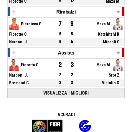
Fiorotto C.
6
12
Maza M.
Rimbalzi
7
9
Pierdicca G.
Maza M.
Fiorotto C.
6
5
Katshitshi K.
Nardoni J.
6
5
Miccoli C.
Assists
2
3
Fiorotto C.
Maza M.
Nardoni J.
2
2
Srot Z.
Bremaud C.
2
2
Visintin G.
VISUALIZZA I MIGLIORI
A CURA DI