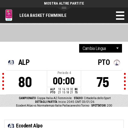
MOSTRA ALTRE PARTITE
LEGA BASKET FEMMINILE
ALP
PTO
Periodo
4
80
75
00:00
ALP
13
16
19
32
80
PTO
21
15
18
21
75
CAMPIONATO
Coppa Italia A2 Femminile
STADIO
Cittadella dello Sport
DETTAGLI PARTITA
Inizio: 20:45 GMT 03/01/26
Ecodent Alpo vs Normatempo Italia Pallacanestro Torino
SPETTATORI
200
Ecodent Alpo