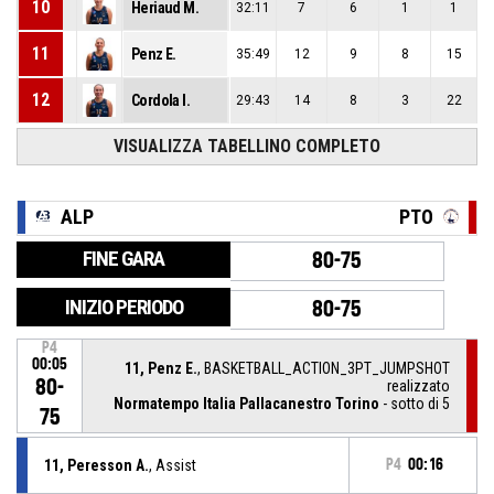
10
Heriaud M.
32:11
7
6
1
1
11
Penz E.
35:49
12
9
8
15
12
Cordola I.
29:43
14
8
3
22
VISUALIZZA TABELLINO COMPLETO
ALP
PTO
FINE GARA
80-75
INIZIO PERIODO
80-75
P4
00:05
11, Penz E.
, BASKETBALL_ACTION_3PT_JUMPSHOT
80-
realizzato
Normatempo Italia Pallacanestro Torino
- sotto di 5
75
11, Peresson A.
, Assist
P4
00:16