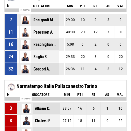
N.
GIOCATORE
MIN
P.TI
RT
AS
VAL
IN CAMPO
7
Rosignoli M.
29:00
10
2
3
9
11
Peresson A.
40:00
23
12
7
31
16
Reschiglian G.
5:08
0
2
0
0
24
Soglia S.
29:33
20
8
0
20
32
Gregori A.
26:36
11
4
3
12
Normatempo Italia Pallacanestro Torino
N.
GIOCATORE
MIN
P.TI
RT
AS
VAL
IN CAMPO
3
Albano C.
33:57
16
6
1
16
8
Chukwu F.
27:19
18
11
0
22