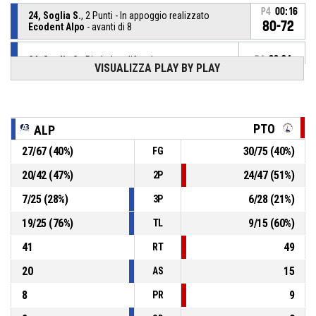
P4
00:16
24, Soglia S.
, 2 Punti - In appoggio realizzato
80-72
Ecodent Alpo
- avanti di 8
24, Soglia S.
, Rimbalzo difensivo
P4
00:34
VISUALIZZA PLAY BY PLAY
3, Albano C.
, BASKETBALL_ACTION_3PT_JUMPSHOT
P4
00:38
sbagliato
PTO
ALP
P4
00:49
11, Peresson A.
, Tiro libero 2 di 2 realizzato
78-72
Ecodent Alpo
- avanti di 6
27
/
67
(
40
%)
30
/
75
(
40
%)
FG
P4
00:49
11, Peresson A.
, Tiro libero 1 di 2 realizzato
20
/
42
(
47
%)
24
/
47
(
51
%)
2P
77-72
Ecodent Alpo
- avanti di 5
7
/
25
(
28
%)
6
/
28
(
21
%)
3P
11, Peresson A.
, Fallo subito
P4
00:49
19
/
25
(
76
%)
9
/
15
(
60
%)
TL
41
49
RT
20
15
AS
8
9
PR