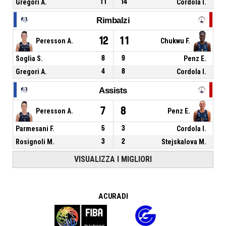
Gregori A.
11
14
Cordola I.
Rimbalzi
12
11
Peresson A.
Chukwu F.
Soglia S.
8
9
Penz E.
Gregori A.
4
8
Cordola I.
Assists
7
8
Peresson A.
Penz E.
Parmesani F.
5
3
Cordola I.
Rosignoli M.
3
2
Stejskalova M.
VISUALIZZA I MIGLIORI
A CURA DI