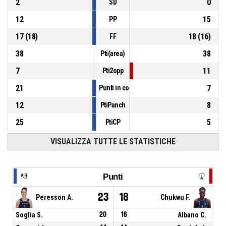
2
0
SD
12
15
PP
17
(
18
)
18
(
16
)
FF
38
38
Pti(area)
7
11
Pti2opp
21
7
Punti in contropiede
12
8
PtiPanch
25
5
PtiCP
VISUALIZZA TUTTE LE STATISTICHE
Punti
23
18
Peresson A.
Chukwu F.
Soglia S.
20
16
Albano C.