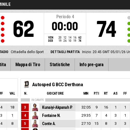
INILE
Periodo
4
62
74
00:00
VEN
20
12
14
16
62
DER
19
26
10
19
74
TADIO
Cittadella dello Sport
DETTAGLI PARTITA
Inizio: 20:45 GMT 05/01/26
U
tita
Mappa di Tiro
Statistiche
Info pre-gara
Autosped G BCC Derthona
FF
VAL
N.
GIOCATORE
MIN
P.TI
RT
AS
FF
IN CAMPO
4
18
3
Kunaiyi-Akpanah P.
32:05
9
16
1
1
3
1
4
Fontaine N.
29:35
7
4
3
1
4
8
5
Conte A.
27:10
15
8
3
3