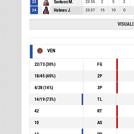
22
Santucci M.
23:55
2
5
2
24
Holmes J.
23:37
15
10
0
VISUAL
VEN
22
/
73
(
30
%)
FG
18
/
45
(
40
%)
2P
4
/
28
(
14
%)
3P
14
/
19
(
73
%)
TL
42
RT
10
AS