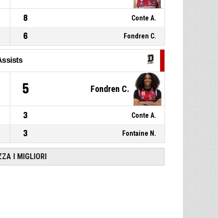
8
Conte A.
6
Fondren C.
Assists
5
Fondren C.
3
Conte A.
3
Fontaine N.
ZZA I MIGLIORI