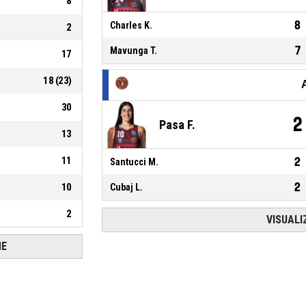
8
8
Charles K.
2
7
Mavunga T.
17
18
(
23
)
30
2
Pasa F.
13
11
2
Santucci M.
2
10
Cubaj L.
2
VISUALI
HE