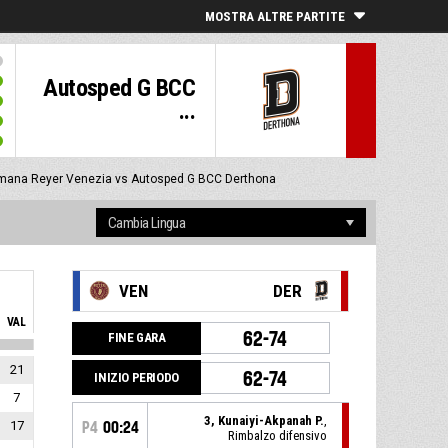
MOSTRA ALTRE PARTITE
Autosped G BCC
...
mana Reyer Venezia vs Autosped G BCC Derthona
VEN
DER
VAL
62-74
FINE GARA
21
62-74
INIZIO PERIODO
7
3, Kunaiyi-Akpanah P.
,
17
P4
00:24
Rimbalzo difensivo