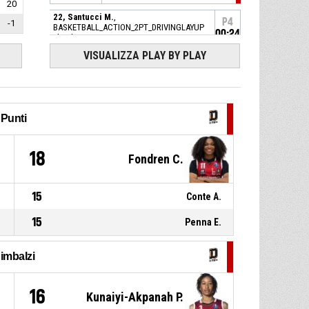
20
22, Santucci M.
,
P4
-1
BASKETBALL_ACTION_2PT_DRIVINGLAYUP
00:24
sbagliato
VISUALIZZA PLAY BY PLAY
5, Conte A.
, Tiro libero 2 di 2
P4
00:27
realizzato
62-74
Autosped G BCC Derthona
-
avanti di 12
5, Conte A.
, Tiro libero 1 di 2
P4
00:27
realizzato
Punti
62-73
Autosped G BCC Derthona
-
avanti di 11
6
18
Fondren C.
P4
00:27
5, Conte A.
, Fallo subito
15
Conte A.
22, Santucci M.
, Fallo
P4
00:27
personale
15
Penna E.
4, Fontaine N.
, Rimbalzo
P4
00:36
difensivo
imbalzi
24, Holmes J.
,
P4
BASKETBALL_ACTION_3PT_PULLUPJUMPSHOT
0
16
Kunaiyi-Akpanah P.
00:40
sbagliato