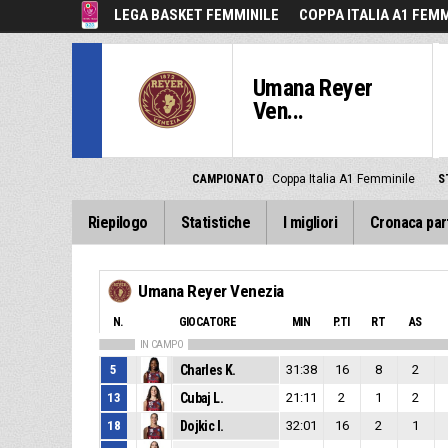
LEGA BASKET FEMMINILE
COPPA ITALIA A1 FEMM
Umana Reyer
Ven...
CAMPIONATO
Coppa Italia A1 Femminile
S
Riepilogo
Statistiche
I migliori
Cronaca par
Umana Reyer Venezia
N.
GIOCATORE
MIN
P.TI
RT
AS
IN CAMPO
5
Charles K.
31:38
16
8
2
13
Cubaj L.
21:11
2
1
2
18
Dojkic I.
32:01
16
2
1