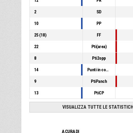
12
PR
2
SD
10
PP
25
(
18
)
FF
22
Pti(area)
8
Pti2opp
14
Punti in contropiede
9
PtiPanch
13
PtiCP
VISUALIZZA TUTTE LE STATISTIC
A CURA DI