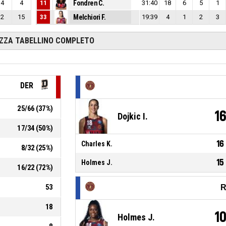
4
4
11
Fondren C.
31:40
18
6
5
1
2
15
33
Melchiori F.
19:39
4
1
2
3
IZZA TABELLINO COMPLETO
DER
25
/
66
(
37
%)
1
Dojkic I.
17
/
34
(
50
%)
16
Charles K.
8
/
32
(
25
%)
15
Holmes J.
16
/
22
(
72
%)
53
R
18
1
Holmes J.