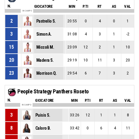
N.
GIOCATORE
MIN
P.TI
RT
AS
VAL
IN CAMPO
2
Pastrello S.
20:55
0
4
0
1
3
Simon A.
31:08
4
3
1
-2
15
Miccoli M.
23:09
12
2
1
10
20
Madera S.
29:19
10
11
3
20
23
Morrison Q.
29:54
6
7
3
2
People Strategy Panthers Roseto
N.
GIOCATORE
MIN
P.TI
RT
AS
VAL
IN CAMPO
3
Puisis S.
33:26
12
1
1
8
8
Caloro B.
33:42
0
6
4
11