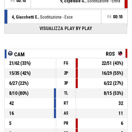
P4
00:10
9, Espedale G.
, Sostituzione - Entra
4, Giacchetti E.
, Sostituzione - Esce
P4
00:10
VISUALIZZA PLAY BY PLAY
2, Pastrello S.
, Sostituzione - Entra
P4
00:10
4, Giacchetti E.
, Assist
P4
00:17
ROS
CAM
P4
21
/
62
(
33
%)
22
/
51
(
43
%)
FG
00:17
20, Madera S.
, BASKETBALL_ACTION_3PT_JUMPSHOT
56-
realizzato
15
/
35
(
42
%)
16
/
29
(
55
%)
2P
La Molisana Magnolia Campobasso
- pareggia
56
6
/
27
(
22
%)
6
/
22
(
27
%)
3P
Timeout Pieno
P4
00:18
8
/
10
(
80
%)
8
/
15
(
53
%)
TL
42
32
RT
16
11
AS
5
6
PR