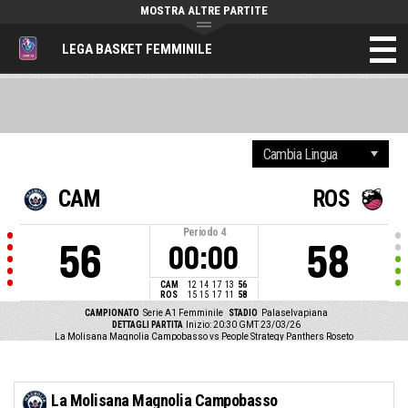
MOSTRA ALTRE PARTITE
LEGA BASKET FEMMINILE
CAM
ROS
Periodo
4
56
58
00:00
CAM
12
14
17
13
56
ROS
15
15
17
11
58
CAMPIONATO
Serie A1 Femminile
STADIO
Palaselvapiana
DETTAGLI PARTITA
Inizio: 20:30 GMT 23/03/26
La Molisana Magnolia Campobasso vs People Strategy Panthers Roseto
La Molisana Magnolia Campobasso