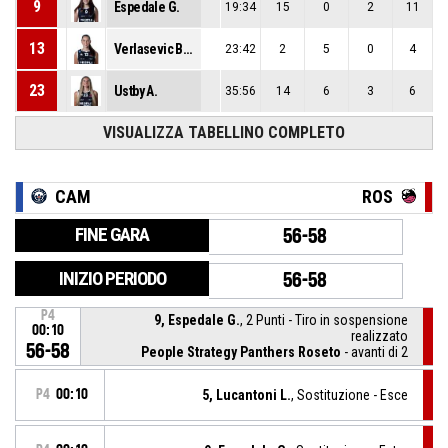
9
Espedale G.
19:34
15
0
2
11
13
Verlasevic Brcaninovic M.
23:42
2
5
0
4
23
Ustby A.
35:56
14
6
3
6
VISUALIZZA TABELLINO COMPLETO
CAM
ROS
FINE GARA
56-58
INIZIO PERIODO
56-58
P4
9, Espedale G.
, 2 Punti - Tiro in sospensione
00:10
realizzato
56-58
People Strategy Panthers Roseto
- avanti di 2
P4
00:10
5, Lucantoni L.
, Sostituzione - Esce