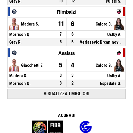
Gray R.
10
12
Puisis S.
Rimbalzi
11
6
Madera S.
Caloro B.
Morrison Q.
7
6
Ustby A.
Gray R.
5
5
Verlasevic Brcaninovic M.
Assists
5
4
Giacchetti E.
Caloro B.
Madera S.
3
3
Ustby A.
Morrison Q.
3
2
Espedale G.
VISUALIZZA I MIGLIORI
A CURA DI