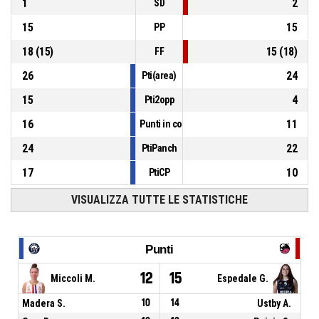
1
2
SD
15
15
PP
18
(
15
)
15
(
18
)
FF
26
24
Pti(area)
15
4
Pti2opp
16
11
Punti in contropiede
24
22
PtiPanch
17
10
PtiCP
VISUALIZZA TUTTE LE STATISTICHE
Punti
12
15
Miccoli M.
Espedale G.
Madera S.
10
14
Ustby A.