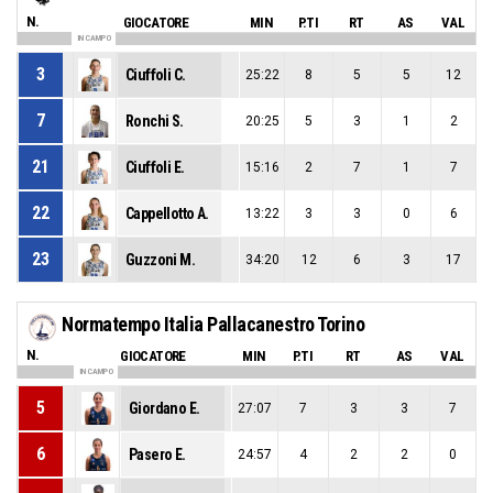
N.
GIOCATORE
MIN
P.TI
RT
AS
VAL
IN CAMPO
3
Ciuffoli C.
25:22
8
5
5
12
7
Ronchi S.
20:25
5
3
1
2
21
Ciuffoli E.
15:16
2
7
1
7
22
Cappellotto A.
13:22
3
3
0
6
23
Guzzoni M.
34:20
12
6
3
17
Normatempo Italia Pallacanestro Torino
N.
GIOCATORE
MIN
P.TI
RT
AS
VAL
IN CAMPO
5
Giordano E.
27:07
7
3
3
7
6
Pasero E.
24:57
4
2
2
0