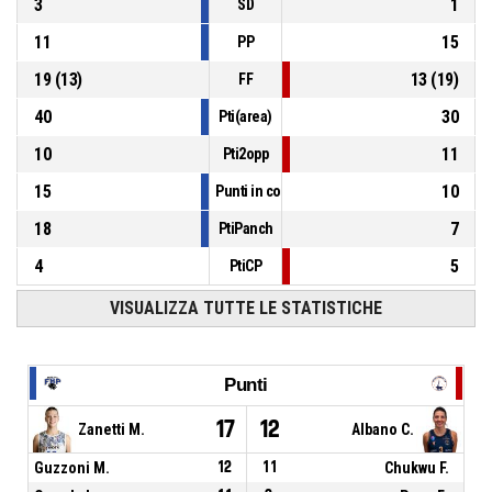
3
1
SD
11
15
PP
19
(
13
)
13
(
19
)
FF
40
30
Pti(area)
10
11
Pti2opp
15
10
Punti in contropiede
18
7
PtiPanch
4
5
PtiCP
VISUALIZZA TUTTE LE STATISTICHE
Punti
17
12
Zanetti M.
Albano C.
Guzzoni M.
12
11
Chukwu F.