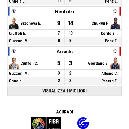
Onnela L.
11
9
Penz E.
Rimbalzi
9
14
Brzonova E.
Chukwu F.
Ciuffoli E.
7
10
Cordola I.
Guzzoni M.
6
9
Penz E.
Assists
5
3
Ciuffoli C.
Giordano E.
Guzzoni M.
3
2
Albano C.
Onnela L.
2
2
Pasero E.
VISUALIZZA I MIGLIORI
A CURA DI