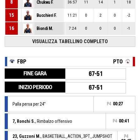
8
Chukwu F.
36:57
11
14
1
18
15
Bucchieri F.
11:21
0
2
0
-2
16
Biondi M.
7:24
0
0
0
-1
VISUALIZZA TABELLINO COMPLETO
FBP
PTO
FINE GARA
67-51
INIZIO PERIODO
67-51
Palla persa per 24''
P4
00:27
7, Ronchi S.
, Rimbalzo offensivo
P4
00:41
23, Guzzoni M.
, BASKETBALL_ACTION_3PT_JUMPSHOT
P4