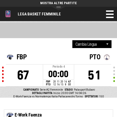
MOSTRA ALTRE PARTITE
LEGA BASKET FEMMINILE
FBP
PTO
Periodo
4
67
51
00:00
FBP
20
11
20
16
67
PTO
12
16
15
8
51
CAMPIONATO
Serie A2 Femminile
STADIO
Palasport Bubani
DETTAGLI PARTITA
Inizio: 20:30 GMT 14/04/26
E-Work Faenza vs Normatempo Italia Pallacanestro Torino
SPETTATORI
150
E-Work Faenza