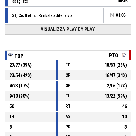
sbagliato
00:45
21, Ciuffoli E.
, Rimbalzo difensivo
P4
01:05
15, Bucchieri F.
,
VISUALIZZA PLAY BY PLAY
P4
BASKETBALL_ACTION_2PT_FLOATINGJUMPSHOT
01:09
sbagliato
3, Ciuffoli C.
, Assist
P4
01:21
PTO
FBP
P4
21, Ciuffoli E.
,
27
/
77
(
35
%)
18
/
63
(
28
%)
FG
01:21
BASKETBALL_ACTION_2PT_FLOATINGJUMPSHOT
67-
realizzato
23
/
54
(
42
%)
16
/
47
(
34
%)
2P
E-Work Faenza
- avanti di 16
51
4
/
23
(
17
%)
2
/
16
(
12
%)
3P
3, Ciuffoli C.
, Rimbalzo difensivo
P4
01:22
9
/
10
(
90
%)
13
/
22
(
59
%)
TL
50
46
RT
14
10
AS
8
3
PR