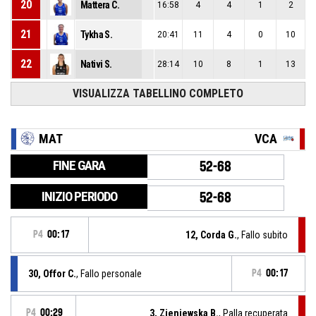
20
Mattera C.
16:58
4
4
1
2
21
Tykha S.
20:41
11
4
0
10
22
Nativi S.
28:14
10
8
1
13
VISUALIZZA TABELLINO COMPLETO
MAT
VCA
FINE GARA
52-68
INIZIO PERIODO
52-68
P4
00:17
12, Corda G.
, Fallo subito
30, Offor C.
, Fallo personale
P4
00:17
P4
00:29
3, Zieniewska B.
, Palla recuperata