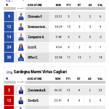
N.
GIOCATORE
MIN
P.TI
RT
AS
VAL
IN CAMPO
9
Chiovato F.
23:21
5
3
2
6
12
Gramaccioni B.
34:29
13
3
3
9
14
Zamparini A.
5:48
0
0
0
-2
24
Lizzi E.
4:54
0
2
0
1
30
Offor C.
22:58
11
10
1
18
Sardegna Marmi Virtus Cagliari
N.
GIOCATORE
MIN
P.TI
RT
AS
VAL
IN CAMPO
3
Zieniewska B.
36:25
15
4
2
23
12
Corda G.
22:41
8
4
2
9