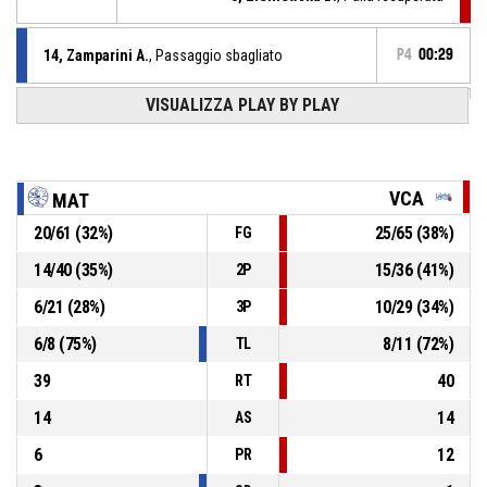
14, Zamparini A.
, Passaggio sbagliato
P4
00:29
VISUALIZZA PLAY BY PLAY
30, Offor C.
, Rimbalzo offensivo
P4
00:35
9, Chiovato F.
,
P4
BASKETBALL_ACTION_3PT_PULLUPJUMPSHOT sbagliato
00:39
VCA
MAT
20
/
61
(
32
%)
25
/
65
(
38
%)
FG
12, Gramaccioni B.
, Rimbalzo offensivo
P4
00:44
14
/
40
(
35
%)
15
/
36
(
41
%)
2P
14, Zamparini A.
,
P4
6
/
21
(
28
%)
10
/
29
(
34
%)
BASKETBALL_ACTION_2PT_PULLUPJUMPSHOT sbagliato
00:47
3P
6
/
8
(
75
%)
8
/
11
(
72
%)
TL
39
40
RT
14
14
AS
6
12
PR