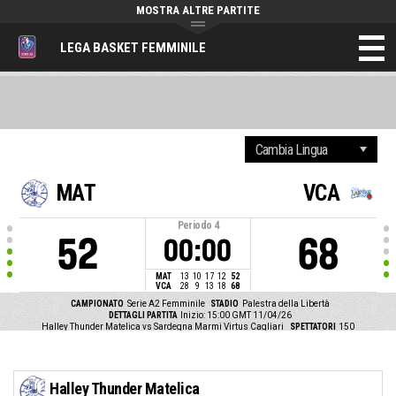
MOSTRA ALTRE PARTITE
LEGA BASKET FEMMINILE
MAT
VCA
Periodo
4
52
68
00:00
MAT
13
10
17
12
52
VCA
28
9
13
18
68
CAMPIONATO
Serie A2 Femminile
STADIO
Palestra della Libertà
DETTAGLI PARTITA
Inizio: 15:00 GMT 11/04/26
Halley Thunder Matelica vs Sardegna Marmi Virtus Cagliari
SPETTATORI
150
Halley Thunder Matelica