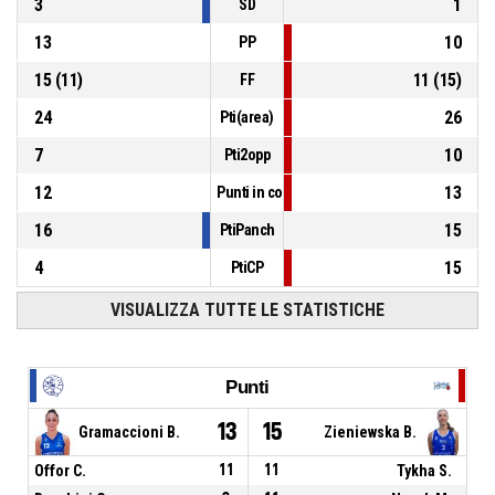
3
1
SD
13
10
PP
15
(
11
)
11
(
15
)
FF
24
26
Pti(area)
7
10
Pti2opp
12
13
Punti in contropiede
16
15
PtiPanch
4
15
PtiCP
VISUALIZZA TUTTE LE STATISTICHE
Punti
13
15
Gramaccioni B.
Zieniewska B.
Offor C.
11
11
Tykha S.