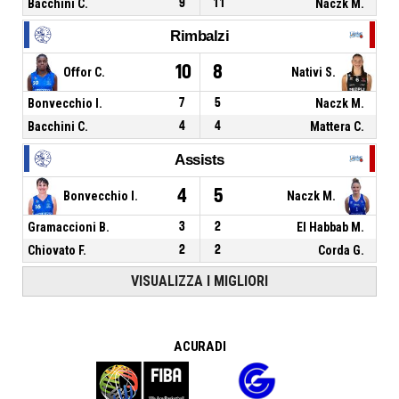
Bacchini C.
9
11
Naczk M.
Rimbalzi
10
8
Offor C.
Nativi S.
Bonvecchio I.
7
5
Naczk M.
Bacchini C.
4
4
Mattera C.
Assists
4
5
Bonvecchio I.
Naczk M.
Gramaccioni B.
3
2
El Habbab M.
Chiovato F.
2
2
Corda G.
VISUALIZZA I MIGLIORI
A CURA DI