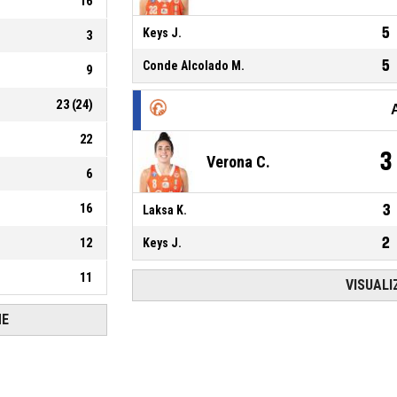
16
5
Keys J.
3
5
Conde Alcolado M.
9
23
(
24
)
22
3
Verona C.
6
16
3
Laksa K.
2
12
Keys J.
11
VISUALI
HE