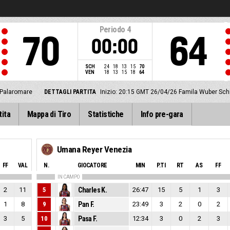
Periodo
4
70
64
00:00
SCH
24
18
13
15
70
VEN
18
13
15
18
64
Palaromare
DETTAGLI PARTITA
Inizio: 20:15 GMT 26/04/26
Famila Wuber Sch
tita
Mappa di Tiro
Statistiche
Info pre-gara
Umana Reyer Venezia
FF
VAL
N.
GIOCATORE
MIN
P.TI
RT
AS
FF
IN CAMPO
2
11
5
Charles K.
26:47
15
5
1
3
1
8
9
Pan F.
23:49
3
2
0
2
3
5
10
Pasa F.
12:34
3
0
2
3