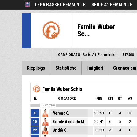
LEGA BASKET FEMMINILE
SERIE A1 FEMMINILE
Famila Wuber
Sc...
CAMPIONATO
Serie A1 Femminile
STADIO
Riepilogo
Statistiche
I migliori
Cronaca par
Famila Wuber Schio
N.
GIOCATORE
MIN
P.TI
RT
AS
IN CAMPO
8
Verona C.
23:53
8
4
3
10
Conde Alcolado M.
22:41
6
5
2
22
Andrè O.
11:03
4
4
0