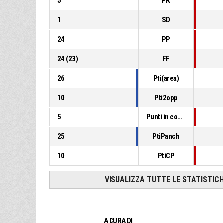
5
PR
1
SD
24
PP
24
(
23
)
FF
26
Pti(area)
10
Pti2opp
5
Punti in contropiede
25
PtiPanch
10
PtiCP
VISUALIZZA TUTTE LE STATISTIC
A CURA DI