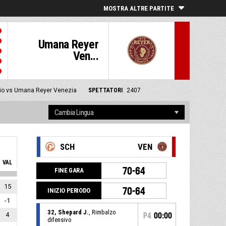
MOSTRA ALTRE PARTITE
Umana Reyer
Ven...
io vs Umana Reyer Venezia
SPETTATORI
2407
SCH
VEN
VAL
70-64
FINE GARA
15
70-64
INIZIO PERIODO
-1
32, Shepard J.
, Rimbalzo
4
P4
00:00
difensivo