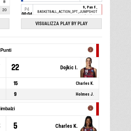
8
9, Pan F.
,
P4
20
BASKETBALL_ACTION_3PT_JUMPSHOT
00:04
sbagliato
VISUALIZZA PLAY BY PLAY
8, Verona C.
, Tiro libero 2 di 2
P4
00:08
realizzato
70-64
Famila Wuber Schio
- avanti
di 6
8, Verona C.
, Tiro libero 1 di 2
P4
00:08
realizzato
Punti
69-64
Famila Wuber Schio
- avanti
di 5
7
22
Dojkic I.
22, Santucci M.
, Sostituzione
P4
00:08
- Esce
15
Charles K.
10, Pasa F.
, Sostituzione -
P4
00:08
Entra
9
Holmes J.
P4
00:08
8, Verona C.
, Fallo subito
imbalzi
22, Santucci M.
, Fallo
P4
00:08
3
5
Charles K.
personale