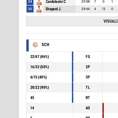
24
Zandalasini C.
29:08
7
0
1
32
Shepard J.
29:44
4
13
0
VISUAL
SCH
22
/
47
(
46
%)
FG
16
/
32
(
50
%)
2P
6
/
15
(
40
%)
3P
20
/
22
(
90
%)
TL
45
RT
14
AS