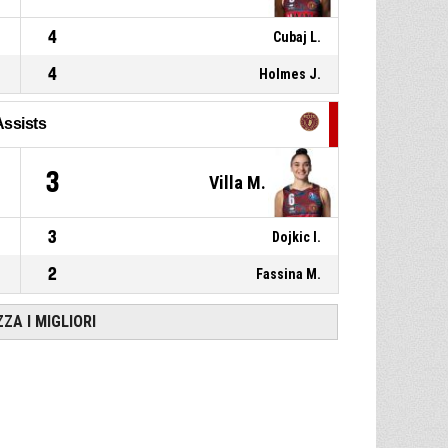
4
Cubaj L.
4
Holmes J.
Assists
3
Villa M.
3
Dojkic I.
2
Fassina M.
ZZA I MIGLIORI