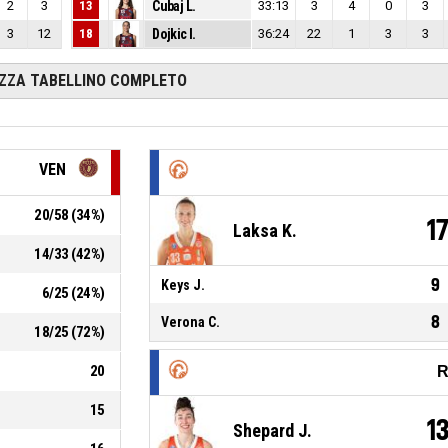
2
3
13
Cubaj L.
33:13
3
4
0
3
3
12
18
Dojkic I.
36:24
22
1
3
3
IZZA TABELLINO COMPLETO
VEN
20
/
58
(
34
%)
1
Laksa K.
14
/
33
(
42
%)
9
Keys J.
6
/
25
(
24
%)
8
Verona C.
18
/
25
(
72
%)
20
R
15
1
Shepard J.