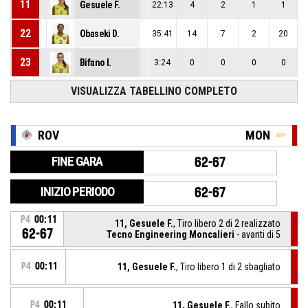
11
Gesuele F.
22:13
4
2
1
1
22
Obaseki D.
35:41
14
7
2
20
23
Bifano I.
3:24
0
0
0
0
VISUALIZZA TABELLINO COMPLETO
ROV
MON
FINE GARA
62-67
INIZIO PERIODO
62-67
P4
00:11
11, Gesuele F.
, Tiro libero 2 di 2 realizzato
62-67
Tecno Engineering Moncalieri
- avanti di 5
P4
00:11
11, Gesuele F.
, Tiro libero 1 di 2 sbagliato
P4
00:11
11, Gesuele F.
, Fallo subito