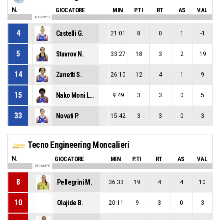
N.
GIOCATORE
MIN
P.TI
RT
AS
VAL
IN CAMPO
4
Castelli G.
21:01
8
0
1
-1
5
Stavrov N.
33:27
18
3
2
19
14
Zanetti S.
26:10
12
4
1
9
15
Nako Moni Luma M.
9:49
3
3
0
5
33
Novati P.
15:42
3
3
0
3
Tecno Engineering Moncalieri
N.
GIOCATORE
MIN
P.TI
RT
AS
VAL
IN CAMPO
8
Pellegrini M.
36:33
19
4
4
10
10
Olajide B.
20:11
9
3
0
3