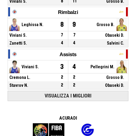
Viviani S.
8
11
Grosso B.
Rimbalzi
8
9
Leghissa N.
Grosso B.
Viviani S.
7
7
Obaseki D.
Zanetti S.
4
4
Salvini C.
Assists
3
4
Viviani S.
Pellegrini M.
Cremona L.
2
2
Grosso B.
Stavrov N.
2
2
Obaseki D.
VISUALIZZA I MIGLIORI
A CURA DI