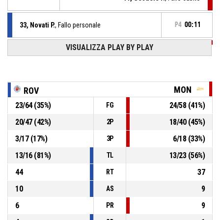
33, Novati P.
, Fallo personale
P4
00:11
VISUALIZZA PLAY BY PLAY
P4
00:12
12, Grosso B.
, Sostituzione - Esce
P4
00:12
23, Bifano I.
, Sostituzione - Entra
MON
ROV
23
/
64
(
35
%)
24
/
58
(
41
%)
FG
P4
00:12
Rimbalzo difensivo
20
/
47
(
42
%)
18
/
40
(
45
%)
2P
5, Stavrov N.
,
P4
3
/
17
(
17
%)
6
/
18
(
33
%)
BASKETBALL_ACTION_3PT_PULLUPJUMPSHOT sbagliato
00:14
3P
13
/
16
(
81
%)
13
/
23
(
56
%)
TL
44
37
RT
10
9
AS
6
9
PR