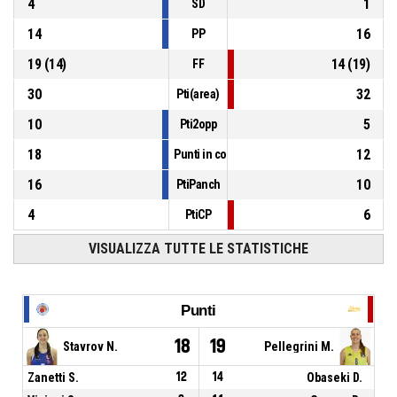
4
1
SD
14
16
PP
19
(
14
)
14
(
19
)
FF
30
32
Pti(area)
10
5
Pti2opp
18
12
Punti in contropiede
16
10
PtiPanch
4
6
PtiCP
VISUALIZZA TUTTE LE STATISTICHE
Punti
18
19
Stavrov N.
Pellegrini M.
Zanetti S.
12
14
Obaseki D.