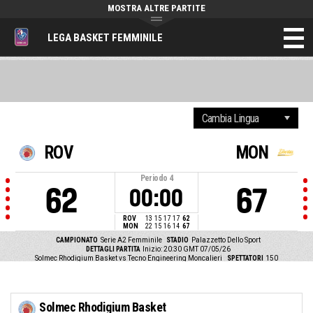
MOSTRA ALTRE PARTITE
LEGA BASKET FEMMINILE
ROV
MON
Periodo
4
62
67
00:00
ROV
13
15
17
17
62
MON
22
15
16
14
67
CAMPIONATO
Serie A2 Femminile
STADIO
Palazzetto Dello Sport
DETTAGLI PARTITA
Inizio: 20:30 GMT 07/05/26
Solmec Rhodigium Basket vs Tecno Engineering Moncalieri
SPETTATORI
150
Solmec Rhodigium Basket