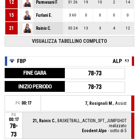
12
Parmesani F.
31:26
19
10
2
14
15
Furlani E.
3:60
0
0
0
0
21
Rainis C.
35:24
13
3
4
12
VISUALIZZA TABELLINO COMPLETO
FBP
ALP
FINE GARA
78-73
INIZIO PERIODO
78-73
P4
00:17
7, Rosignoli M.
, Assist
P4
00:17
21, Rainis C.
, BASKETBALL_ACTION_3PT_JUMPSHOT
78-
realizzato
Ecodent Alpo
- sotto di 5
73