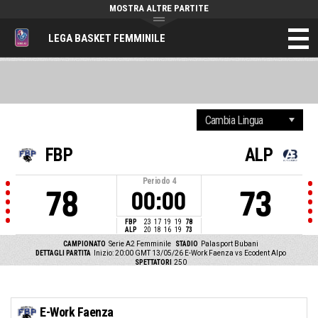
MOSTRA ALTRE PARTITE
LEGA BASKET FEMMINILE
FBP
ALP
Periodo
4
78
73
00:00
FBP
23
17
19
19
78
ALP
20
18
16
19
73
CAMPIONATO
Serie A2 Femminile
STADIO
Palasport Bubani
DETTAGLI PARTITA
Inizio: 20:00 GMT 13/05/26
E-Work Faenza vs Ecodent Alpo
SPETTATORI
250
E-Work Faenza