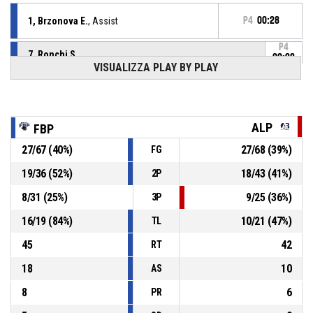
1, Brzonova E.
, Assist
P4
00:28
P4
7, Ronchi S.
,
00:28
BASKETBALL_ACTION_2PT_FLOATINGJUMPSHOT
VISUALIZZA PLAY BY PLAY
78-
realizzato
E-Work Faenza
- avanti di 8
70
P4
00:41
12, Parmesani F.
, Tiro libero 2 di 2 realizzato
76-70
ALP
FBP
Ecodent Alpo
- sotto di 6
27
/
67
(
40
%)
27
/
68
(
39
%)
FG
P4
00:41
12, Parmesani F.
, Tiro libero 1 di 2 sbagliato
19
/
36
(
52
%)
18
/
43
(
41
%)
2P
8
/
31
(
25
%)
9
/
25
(
36
%)
3P
P4
00:44
12, Parmesani F.
, Fallo subito
16
/
19
(
84
%)
10
/
21
(
47
%)
TL
1, Brzonova E.
, Fallo personale
P4
00:44
45
42
RT
18
10
AS
8
6
PR