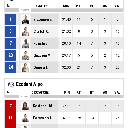
N.
GIOCATORE
MIN
P.TI
RT
AS
VAL
IN CAMPO
1
Brzonova E.
31:40
11
6
1
8
3
Ciuffoli C.
21:32
8
3
3
10
7
Ronchi S.
28:10
14
7
3
13
23
Guzzoni M.
29:17
5
5
2
12
24
Onnela L.
32:00
21
7
3
25
Ecodent Alpo
N.
GIOCATORE
MIN
P.TI
RT
AS
VAL
IN CAMPO
7
Rosignoli M.
26:09
2
1
2
-2
11
Peresson A.
40:00
25
13
1
26