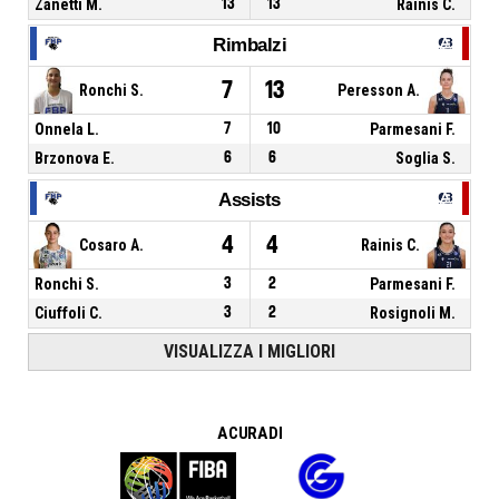
Zanetti M.
13
13
Rainis C.
Rimbalzi
7
13
Ronchi S.
Peresson A.
Onnela L.
7
10
Parmesani F.
Brzonova E.
6
6
Soglia S.
Assists
4
4
Cosaro A.
Rainis C.
Ronchi S.
3
2
Parmesani F.
Ciuffoli C.
3
2
Rosignoli M.
VISUALIZZA I MIGLIORI
A CURA DI