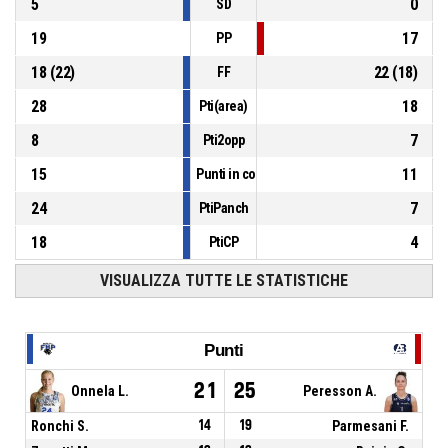
5
0
SD
19
17
PP
18
(
22
)
22
(
18
)
FF
28
18
Pti(area)
8
7
Pti2opp
15
11
Punti in contropiede
24
7
PtiPanch
18
4
PtiCP
VISUALIZZA TUTTE LE STATISTICHE
Punti
21
25
Onnela L.
Peresson A.
Ronchi S.
14
19
Parmesani F.