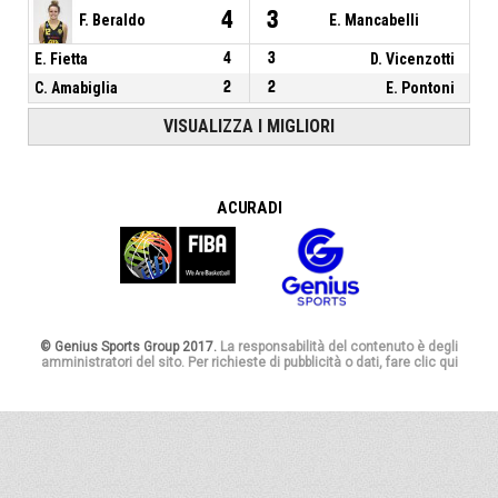
4
3
F. Beraldo
E. Mancabelli
E. Fietta
4
3
D. Vicenzotti
C. Amabiglia
2
2
E. Pontoni
VISUALIZZA I MIGLIORI
A CURA DI
© Genius Sports Group 2017.
La responsabilità del contenuto è degli
amministratori del sito. Per richieste di pubblicità o dati, fare clic qui