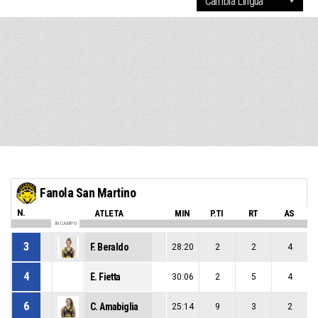
Fanola San Martino
N.
ATLETA
MIN
P.TI
RT
AS
IN CAMPO
3
F. Beraldo
28:20
2
2
4
4
E. Fietta
30:06
2
5
4
6
C. Amabiglia
25:14
9
3
2