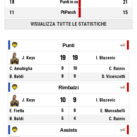
18
21
Punti in contropiede
11
15
PtiPanch
VISUALIZZA TUTTE LE STATISTICHE
Punti
19
19
J. Keys
I. Blazevic
C. Amabiglia
9
10
C. Rainis
B. Baldi
8
9
D. Vicenzotti
Rimbalzi
10
9
J. Keys
I. Blazevic
E. Fietta
5
6
E. Mancabelli
B. Baldi
5
4
C. Rainis
Assists