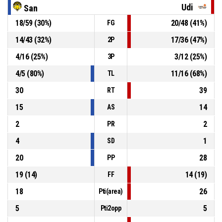
18, J. Keys
, Fallo personale
P4
00:26
Udi
San
18
/
59
(
30
%)
20
/
48
(
41
%)
FG
6, C. Amabiglia
, 3 Punti sbagliato
P4
00:29
14
/
43
(
32
%)
17
/
36
(
47
%)
2P
4
/
16
(
25
%)
3
/
12
(
25
%)
3P
P4
00:36
10, E. Mancabelli
, Palla Persa
4
/
5
(
80
%)
11
/
16
(
68
%)
TL
30
39
RT
15
14
AS
2
2
PR
4
1
SD
20
28
PP
19
(
14
)
14
(
19
)
FF
18
26
Pti(area)
5
5
Pti2opp