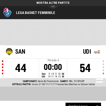
MOSTRA ALTRE PARTITE
LEGA BASKET FEMMINILE
SAN
UDI
Periodo
4
44
54
00:00
San
9
14
11
10
44
Udi
14
11
14
15
54
CAMPIONATO
Serie A2 Femminile
CAMPO
PAL.TO SPORT
DETTAGLI PARTITA
Inizio: 21:00 11/11/17
Fanola San Martino vs Delser Udine