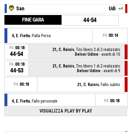
San
Udi
FINE GARA
44-54
4, E. Fietta
, Palla Persa
P4
00:14
P4
00:18
21, C. Rainis
, Tiro libero 2 di 2 realizzato
44-54
Delser Udine
- avanti di 10
P4
00:18
21, C. Rainis
, Tiro libero 1 di 2 realizzato
44-53
Delser Udine
- avanti di 9
P4
00:18
21, C. Rainis
, Fallo subito
4, E. Fietta
, Fallo personale
P4
00:18
VISUALIZZA PLAY BY PLAY
P4
00:26
16, E. Da Pozzo
, Fallo subito