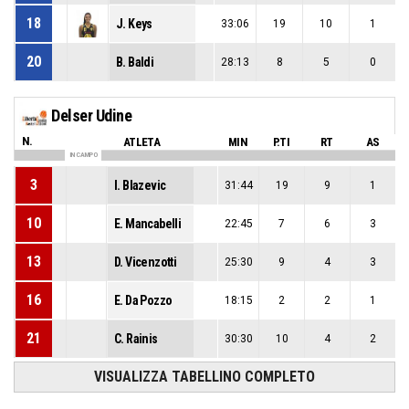
18
J. Keys
33:06
19
10
1
20
B. Baldi
28:13
8
5
0
Delser Udine
N.
ATLETA
MIN
P.TI
RT
AS
IN CAMPO
3
I. Blazevic
31:44
19
9
1
10
E. Mancabelli
22:45
7
6
3
13
D. Vicenzotti
25:30
9
4
3
16
E. Da Pozzo
18:15
2
2
1
21
C. Rainis
30:30
10
4
2
VISUALIZZA TABELLINO COMPLETO