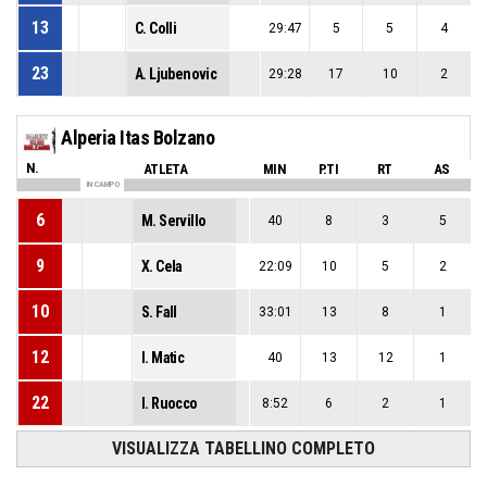
13
C. Colli
29:47
5
5
4
23
A. Ljubenovic
29:28
17
10
2
Alperia Itas Bolzano
N.
ATLETA
MIN
P.TI
RT
AS
IN CAMPO
6
M. Servillo
40
8
3
5
9
X. Cela
22:09
10
5
2
10
S. Fall
33:01
13
8
1
12
I. Matic
40
13
12
1
22
I. Ruocco
8:52
6
2
1
VISUALIZZA TABELLINO COMPLETO