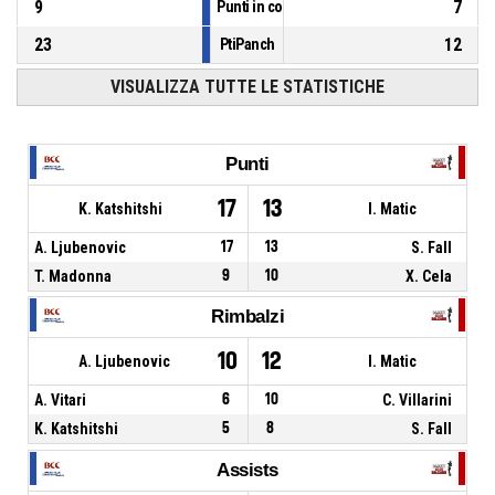
9
7
Punti in contropiede
23
12
PtiPanch
VISUALIZZA TUTTE LE STATISTICHE
Punti
17
13
K. Katshitshi
I. Matic
A. Ljubenovic
17
13
S. Fall
T. Madonna
9
10
X. Cela
Rimbalzi
10
12
A. Ljubenovic
I. Matic
A. Vitari
6
10
C. Villarini
K. Katshitshi
5
8
S. Fall
Assists