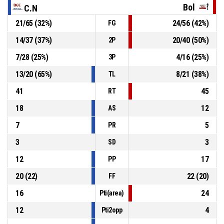
62-60
Bol
C.N
Alperia Itas Bolzano
- sotto di 2
21
/
65
(
32
%)
24
/
56
(
42
%)
FG
P4
00:09
6, M. Servillo
, Tiro libero 1 di 2 sbagliato
14
/
37
(
37
%)
20
/
40
(
50
%)
2P
7
/
28
(
25
%)
4
/
16
(
25
%)
3P
4, F. Rosso
, Sostituzione - Entra
P4
00:09
13
/
20
(
65
%)
8
/
21
(
38
%)
TL
41
45
RT
18
12
AS
7
5
PR
3
3
SD
12
17
PP
20
(
22
)
22
(
20
)
FF
16
24
Pti(area)
12
4
Pti2opp