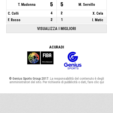
5
5
T. Madonna
M. Servillo
C. Colli
4
2
X. Cela
F. Rosso
2
1
I. Matic
VISUALIZZA I MIGLIORI
A CURA DI
© Genius Sports Group 2017.
La responsabilità del contenuto è degli
amministratori del sito. Per richieste di pubblicità o dati, fare clic qui