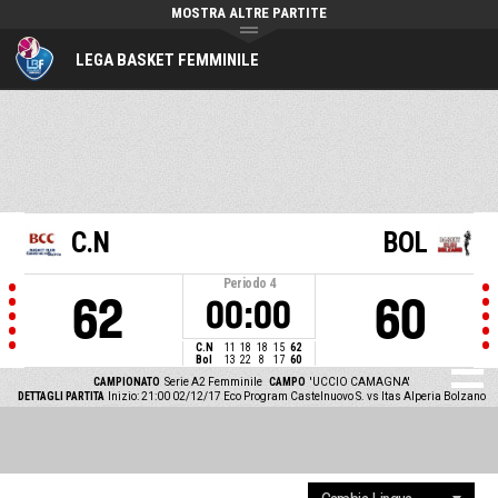
MOSTRA ALTRE PARTITE
LEGA BASKET FEMMINILE
C.N
BOL
Periodo
4
62
60
00:00
C.N
11
18
18
15
62
Bol
13
22
8
17
60
CAMPIONATO
Serie A2 Femminile
CAMPO
'UCCIO CAMAGNA'
DETTAGLI PARTITA
Inizio: 21:00 02/12/17
Eco Program Castelnuovo S. vs Itas Alperia Bolzano