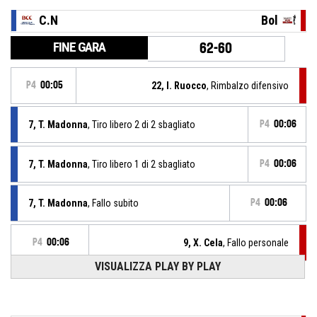
C.N
Bol
FINE GARA
62-60
P4
00:05
22, I. Ruocco
, Rimbalzo difensivo
7, T. Madonna
, Tiro libero 2 di 2 sbagliato
P4
00:06
7, T. Madonna
, Tiro libero 1 di 2 sbagliato
P4
00:06
7, T. Madonna
, Fallo subito
P4
00:06
P4
00:06
9, X. Cela
, Fallo personale
VISUALIZZA PLAY BY PLAY
Timeout Pieno
P4
00:09
P4
00:09
6, M. Servillo
, Tiro libero 2 di 2 realizzato