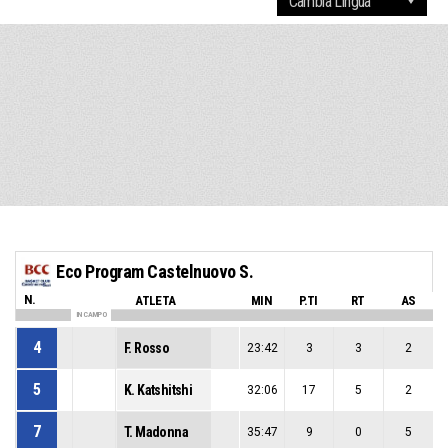
Eco Program Castelnuovo S.
N.
ATLETA
MIN
P.TI
RT
AS
IN CAMPO
4
F. Rosso
23:42
3
3
2
5
K. Katshitshi
32:06
17
5
2
7
T. Madonna
35:47
9
0
5