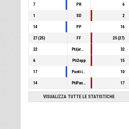
7
PR
6
1
SD
2
14
PP
16
27
(
25
)
FF
25
(
27
)
22
Pti(area)
32
6
Pti2opp
15
17
Punti in contropiede
10
14
PtiPanch
17
VISUALIZZA TUTTE LE STATISTICHE