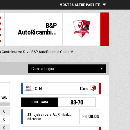
MOSTRA ALTRE PARTITE
B&P
AutoRicambi...
 Castelnuovo S. vs B&P AutoRicambi Costa M.
C.N
Cos
VAL
83-70
FINE GARA
0
23, Ljubenovic A.
, Rimbalzo
P4
00:04
difensivo
0
0