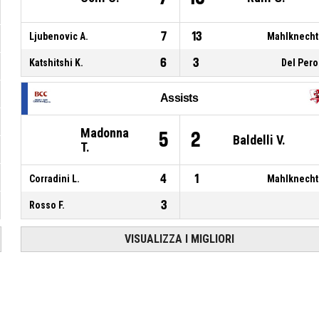
7
13
Ljubenovic A.
Mahlknecht
6
3
Katshitshi K.
Del Pero
Assists
Madonna
5
2
Baldelli V.
T.
4
1
Corradini L.
Mahlknecht
3
Rosso F.
VISUALIZZA I MIGLIORI