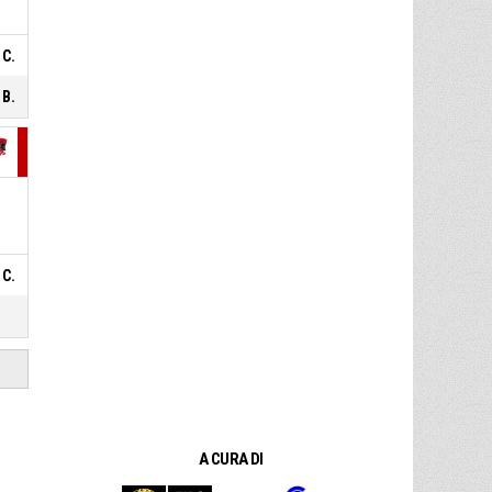
offensivo
 C.
 B.
 C.
A CURA DI