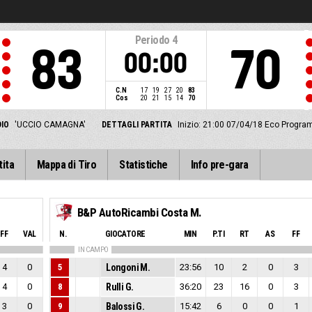
Periodo
4
83
70
00:00
C.N
17
19
27
20
83
Cos
20
21
15
14
70
IO
'UCCIO CAMAGNA'
DETTAGLI PARTITA
Inizio: 21:00 07/04/18
Eco Program
tita
Mappa di Tiro
Statistiche
Info pre-gara
B&P AutoRicambi Costa M.
FF
VAL
N.
GIOCATORE
MIN
P.TI
RT
AS
FF
IN CAMPO
4
0
5
Longoni M.
23:56
10
2
0
3
4
0
8
Rulli G.
36:20
23
16
0
3
3
0
9
Balossi G.
15:42
6
0
0
1