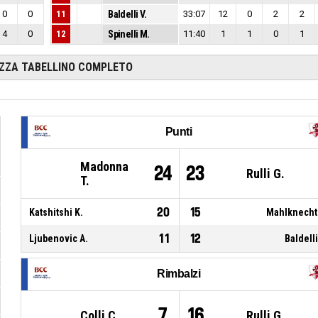
0
0
11
Baldelli V.
33:07
12
0
2
2
4
0
12
Spinelli M.
11:40
1
1
0
1
IZZA TABELLINO COMPLETO
Punti
Madonna
24
23
Rulli G.
T.
20
15
Katshitshi K.
Mahlknecht
11
12
Ljubenovic A.
Baldelli
Rimbalzi
7
16
Colli C.
Rulli G.