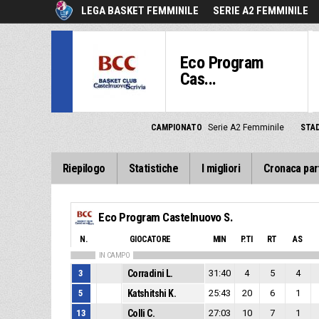
LEGA BASKET FEMMINILE
SERIE A2 FEMMINILE
Eco Program
Cas...
CAMPIONATO
Serie A2 Femminile
STAD
Riepilogo
Statistiche
I migliori
Cronaca par
Eco Program Castelnuovo S.
N.
GIOCATORE
MIN
P.TI
RT
AS
IN CAMPO
3
Corradini L.
31:40
4
5
4
5
Katshitshi K.
25:43
20
6
1
13
Colli C.
27:03
10
7
1