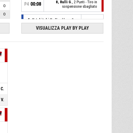
8, Rulli G.
, 2 Punti - Tiro in
P4
00:08
0
sospensione sbagliato
0
5, Katshitshi K.
, Tiro libero 2
P4
00:21
di 2 sbagliato
VISUALIZZA PLAY BY PLAY
5, Katshitshi K.
, Tiro libero 1
P4
00:21
di 2 realizzato
83-70
Eco Program Castelnuovo S.
- avanti di 13
12, Spinelli M.
, Sostituzione -
P4
00:21
Entra
44, Mahlknecht C.
,
P4
00:21
Sostituzione - Esce
 C.
P4
00:21
5, Katshitshi K.
, Fallo subito
 V.
44, Mahlknecht C.
, Fallo
P4
00:21
personale
5, Katshitshi K.
, Rimbalzo
P4
00:22