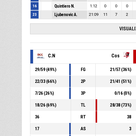
16
Quintiero N.
1:12
0
0
0
23
Ljubenovic A.
21:09
11
7
2
VISUAL
C.N
Cos
29
/
59
(
49
%)
FG
21
/
57
(
36
%)
22
/
33
(
66
%)
2P
21
/
41
(
51
%)
7
/
26
(
26
%)
3P
0
/
16
(
0
%)
18
/
26
(
69
%)
TL
28
/
38
(
73
%)
36
RT
38
17
AS
3