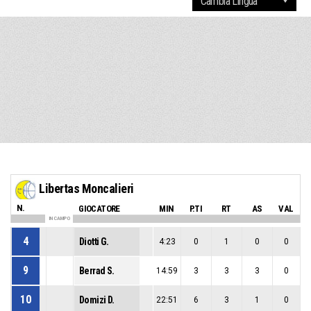
Libertas Moncalieri
N.
GIOCATORE
MIN
P.TI
RT
AS
VAL
IN CAMPO
4
Diotti G.
4:23
0
1
0
0
9
Berrad S.
14:59
3
3
3
0
10
Domizi D.
22:51
6
3
1
0