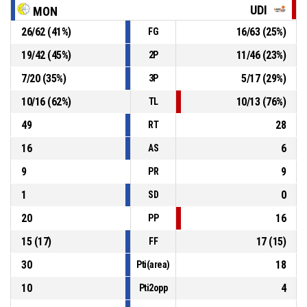
P4
00:40
Rimbalzo difensivo
UDI
MON
26
/
62
(
41
%)
16
/
63
(
25
%)
FG
9, Berrad S.
, 3 Punti sbagliato
P4
00:40
19
/
42
(
45
%)
11
/
46
(
23
%)
2P
7
/
20
(
35
%)
5
/
17
(
29
%)
3P
4, Diotti G.
, Rimbalzo difensivo
P4
01:03
10
/
16
(
62
%)
10
/
13
(
76
%)
TL
49
28
RT
16
6
AS
9
9
PR
1
0
SD
20
16
PP
15
(
17
)
17
(
15
)
FF
30
18
Pti(area)
10
4
Pti2opp