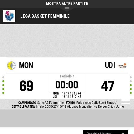
MOSTRA ALTRE PARTITE
LEGA BASKET FEMMINILE
MON
UDI
Periodo
4
69
47
00:00
MON
19
19
15
16
69
UDI
13
12
15
7
47
CAMPIONATO
Serie A2 Femminile
STADIO
Palazzetto Dello Sport Einaudi
DETTAGLI PARTITA
Inizio: 20:30 27/10/18
Akronos Moncalieri vs Delser Crich Udine