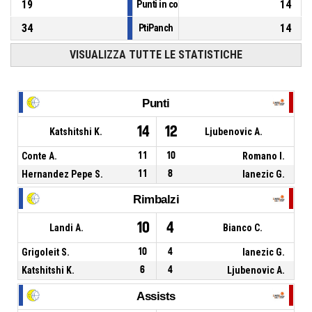
19
14
Punti in contropiede
34
14
PtiPanch
VISUALIZZA TUTTE LE STATISTICHE
Punti
14
12
Katshitshi K.
Ljubenovic A.
Conte A.
11
10
Romano I.
Hernandez Pepe S.
11
8
Ianezic G.
Rimbalzi
10
4
Landi A.
Bianco C.
Grigoleit S.
10
4
Ianezic G.
Katshitshi K.
6
4
Ljubenovic A.
Assists