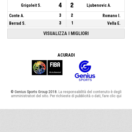
4
2
Grigoleit S.
Ljubenovic A.
Conte A.
3
2
Romano I.
Berrad S.
3
1
Vella E.
VISUALIZZA I MIGLIORI
A CURA DI
© Genius Sports Group 2018.
La responsabilità del contenuto è degli
amministratori del sito. Per richieste di pubblicità o dati, fare clic qui