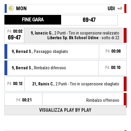
MON
UDI
FINE GARA
69-47
P4
00:02
9, Ianezic G.
, 2 Punti - Tiro in sospensione realizzato
69-47
Libertas Sp. Bk School Udine
- sotto di 22
9, Berrad S.
, Passaggio sbagliato
P4
00:06
9, Berrad S.
, Rimbalzo difensivo
P4
00:10
P4
00:12
21, Rainis C.
, 2 Punti - Tiro in sospensione sbagliato
P4
00:21
Rimbalzo offensivo
VISUALIZZA PLAY BY PLAY
P4
00:22
21, Rainis C.
, 3 Punti sbagliato