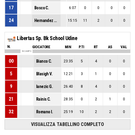
17
Bosco C.
6:07
0
0
0
0
24
Hernandez Pepe S.
15:15
11
2
0
0
Libertas Sp. Bk School Udine
N.
GIOCATORE
MIN
P.TI
RT
AS
VAL
IN CAMPO
00
Bianco C.
23:35
5
4
0
0
5
Blasigh V.
12:21
3
1
0
0
9
Ianezic G.
26:40
8
4
0
0
21
Rainis C.
28:35
0
2
1
0
32
Romano I.
25:19
10
2
2
0
VISUALIZZA TABELLINO COMPLETO