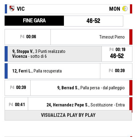
VIC
MON
FINE GARA
46-52
P4
00:06
Timeout Pieno
P4
00:19
9, Stoppa V.
, 3 Punti realizzato
46-52
Vicenza
- sotto di 6
12, Ferri L.
, Palla recuperata
P4
00:39
P4
00:39
9, Berrad S.
, Palla persa - dal palleggio
P4
00:41
24, Hernandez Pepe S.
, Sostituzione - Entra
VISUALIZZA PLAY BY PLAY
P4
00:41
3, Cordola I.
, Sostituzione - Esce