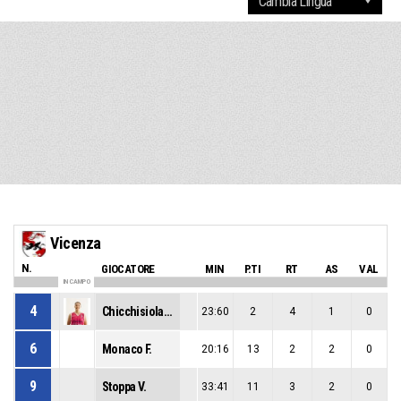
Vicenza
N.
GIOCATORE
MIN
P.TI
RT
AS
VAL
IN CAMPO
4
Chicchisiola C.
23:60
2
4
1
0
6
Monaco F.
20:16
13
2
2
0
9
Stoppa V.
33:41
11
3
2
0