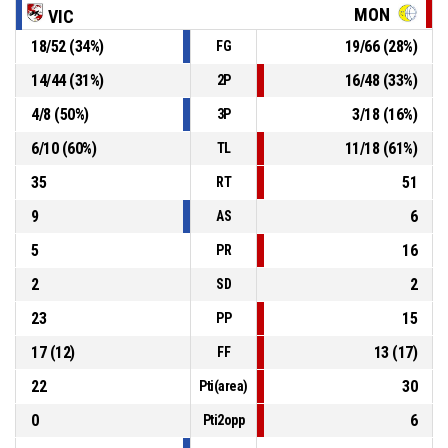
4, Chicchisiola C.
, Sostituzione - Entra
P4
00:41
MON
VIC
18
/
52
(
34
%)
19
/
66
(
28
%)
FG
7, Colombo A.
, Sostituzione - Esce
P4
00:41
14
/
44
(
31
%)
16
/
48
(
33
%)
2P
4
/
8
(
50
%)
3
/
18
(
16
%)
3P
P4
00:42
10, Domizi D.
, Fallo subito
6
/
10
(
60
%)
11
/
18
(
61
%)
TL
35
51
RT
9
6
AS
5
16
PR
2
2
SD
23
15
PP
17
(
12
)
13
(
17
)
FF
22
30
Pti(area)
0
6
Pti2opp