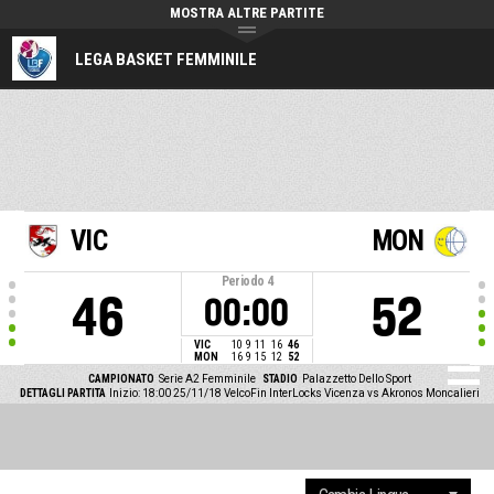
MOSTRA ALTRE PARTITE
LEGA BASKET FEMMINILE
VIC
MON
Periodo
4
46
52
00:00
VIC
10
9
11
16
46
MON
16
9
15
12
52
CAMPIONATO
Serie A2 Femminile
STADIO
Palazzetto Dello Sport
DETTAGLI PARTITA
Inizio: 18:00 25/11/18
VelcoFin InterLocks Vicenza vs Akronos Moncalieri