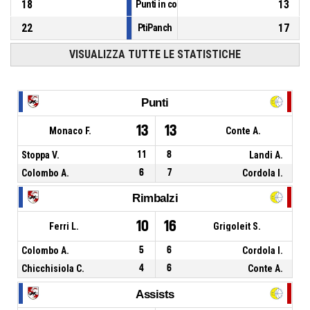
18
13
Punti in contropiede
22
17
PtiPanch
VISUALIZZA TUTTE LE STATISTICHE
Punti
13
13
Monaco F.
Conte A.
Stoppa V.
11
8
Landi A.
Colombo A.
6
7
Cordola I.
Rimbalzi
10
16
Ferri L.
Grigoleit S.
Colombo A.
5
6
Cordola I.
Chicchisiola C.
4
6
Conte A.
Assists