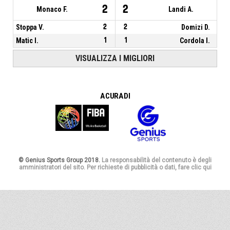
2
2
Monaco F.
Landi A.
Stoppa V.
2
2
Domizi D.
Matic I.
1
1
Cordola I.
VISUALIZZA I MIGLIORI
A CURA DI
© Genius Sports Group 2018.
La responsabilità del contenuto è degli
amministratori del sito. Per richieste di pubblicità o dati, fare clic qui