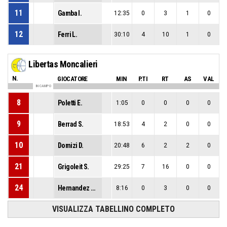
11
Gamba I.
12:35
0
3
1
0
12
Ferri L.
30:10
4
10
1
0
Libertas Moncalieri
N.
GIOCATORE
MIN
P.TI
RT
AS
VAL
IN CAMPO
8
Poletti E.
1:05
0
0
0
0
9
Berrad S.
18:53
4
2
0
0
10
Domizi D.
20:48
6
2
2
0
21
Grigoleit S.
29:25
7
16
0
0
24
Hernandez Pepe S.
8:16
0
3
0
0
VISUALIZZA TABELLINO COMPLETO