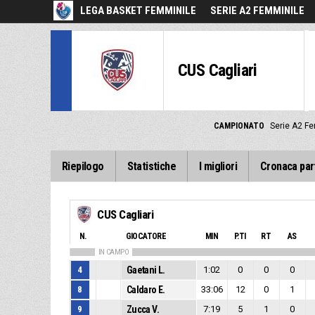
LEGA BASKET FEMMINILE
SERIE A2 FEMMINILE
CUS Cagliari
CAMPIONATO
Serie A2 F
Riepilogo
Statistiche
I migliori
Cronaca par
CUS Cagliari
N.
GIOCATORE
MIN
P.TI
RT
AS
IN CAMPO
4
Gaetani L.
1:02
0
0
0
8
Caldaro E.
33:06
12
0
1
9
Zucca V.
7:19
5
1
0