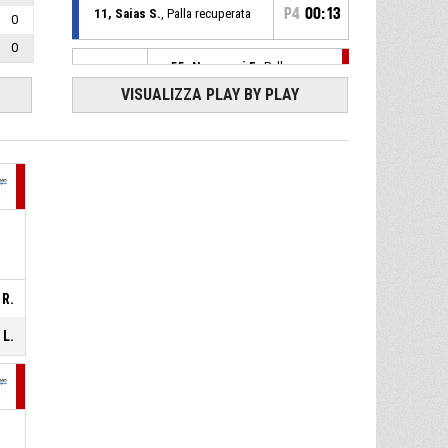
P4
00:13
11, Saias S.
, Palla recuperata
0
0
55, Nannucci F.
, Palla persa -
P4
00:13
dal palleggio
VISUALIZZA PLAY BY PLAY
9, Zucca V.
, Tiro libero 2 di 2
P4
00:28
realizzato
52-66
CUS Cagliari
- sotto di 14
9, Zucca V.
, Tiro libero 1 di 2
P4
00:28
realizzato
51-66
CUS Cagliari
- sotto di 15
55, Nannucci F.
, Sostituzione
P4
00:28
- Entra
 R.
7, Tassinari E.
, Sostituzione -
P4
00:28
Esce
 L.
P4
00:29
9, Zucca V.
, Fallo subito
18, Tridello B.
, Fallo
P4
00:29
personale