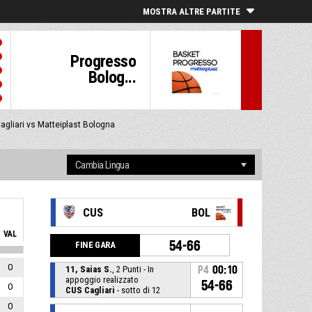
MOSTRA ALTRE PARTITE
Progresso
Bolog...
agliari vs Matteiplast Bologna
CUS
BOL
VAL
54-66
FINE GARA
0
11, Saias S.
, 2 Punti - In
P4
00:10
appoggio realizzato
54-66
0
CUS Cagliari
- sotto di 12
0