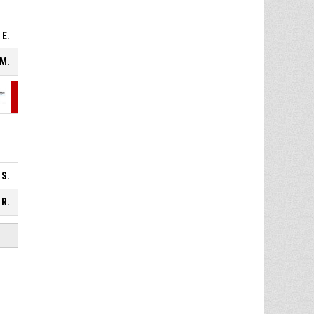
 E.
 M.
 S.
 R.