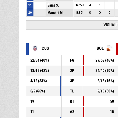
11
Saias S.
16:58
4
1
0
20
Mancini M.
8:35
0
0
0
VISUAL
CUS
BOL
22
/
54
(
40
%)
FG
27
/
58
(
46
%)
18
/
42
(
42
%)
2P
24
/
40
(
60
%)
4
/
12
(
33
%)
3P
3
/
18
(
16
%)
6
/
9
(
66
%)
TL
9
/
18
(
50
%)
19
RT
50
11
AS
15