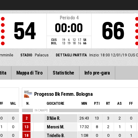
Periodo
4
54
66
00:00
CUS
19
6
12
17
54
BOL
13
19
18
16
66
emminile
STADIO
Palacus
DETTAGLI PARTITA
Inizio: 18:00 12/01/19
CUS C
tita
Mappa di Tiro
Statistiche
Info pre-gara
Progesso Bk Femm. Bologna
FF
VAL
N.
GIOCATORE
MIN
P.TI
RT
AS
FF
IN CAMPO
0
0
2
D'Alie R.
26:43
13
3
2
0
1
0
13
Meroni M.
17:32
8
2
1
1
0
0
18
Tridello B.
1:08
0
0
0
1