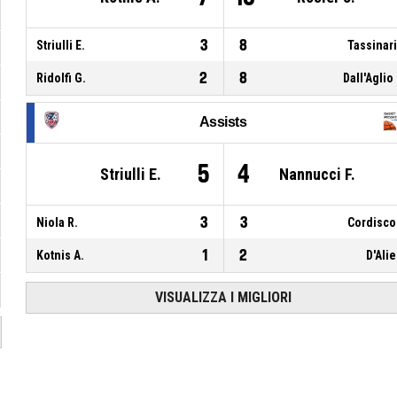
3
8
Striulli E.
Tassinari
2
8
Ridolfi G.
Dall'Aglio
Assists
5
4
Striulli E.
Nannucci F.
3
3
Niola R.
Cordisco
1
2
Kotnis A.
D'Alie
VISUALIZZA I MIGLIORI