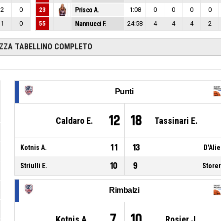
2
0
23
Prisco A.
1:08
0
0
0
0
1
0
55
Nannucci F.
24:58
4
4
4
2
IZZA TABELLINO COMPLETO
Punti
12
18
Caldaro E.
Tassinari E.
11
13
Kotnis A.
D'Alie
10
9
Striulli E.
Storer
Rimbalzi
7
10
Kotnis A.
Rosier J.