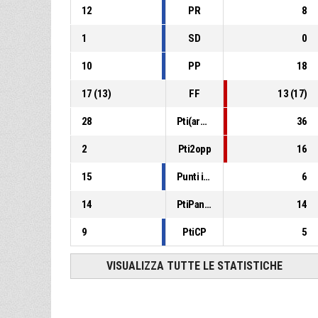
12
PR
8
1
SD
0
10
PP
18
17
(
13
)
FF
13
(
17
)
28
Pti(area)
36
2
Pti2opp
16
15
Punti in contropiede
6
14
PtiPanch
14
9
PtiCP
5
VISUALIZZA TUTTE LE STATISTICHE