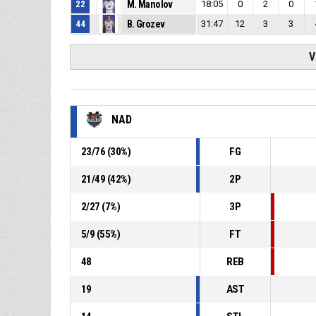
22
M. Manolov
18:05
0
2
0
44
B. Grozev
31:47
12
3
3
V
NAD
23
/
76
(
30
%)
FG
21
/
49
(
42
%)
2P
2
/
27
(
7
%)
3P
5
/
9
(
55
%)
FT
48
REB
19
AST