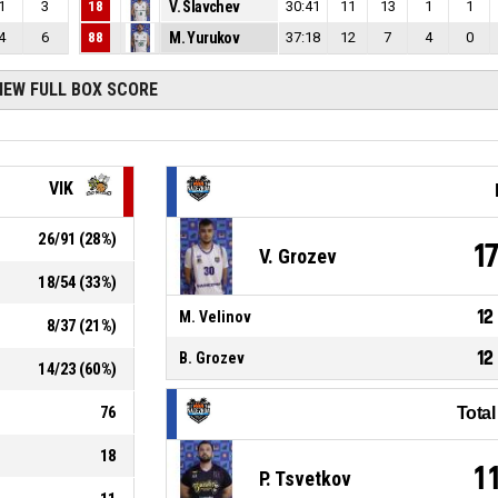
1
3
18
V. Slavchev
30:41
11
13
1
1
4
6
88
M. Yurukov
37:18
12
7
4
0
IEW FULL BOX SCORE
VIK
26
/
91
(
28
%)
1
V. Grozev
18
/
54
(
33
%)
12
M. Velinov
8
/
37
(
21
%)
12
B. Grozev
14
/
23
(
60
%)
76
Tota
18
1
P. Tsvetkov