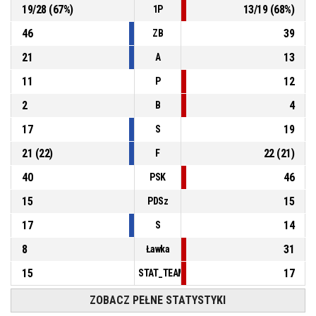
19
/
28
(
67
%)
13
/
19
(
68
%)
1P
46
39
ZB
21
13
A
11
12
P
2
4
B
17
19
S
21
(
22
)
22
(
21
)
F
40
46
PSK
15
15
PDSz
17
14
S
8
31
Ławka
15
17
STAT_TEAMMATCH_BASKETBALL_sPointsFas
ZOBACZ PEŁNE STATYSTYKI