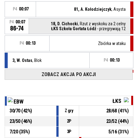
P4
00:07
81, A. Kołodziejczyk
, Asysta
P4
00:07
18, D. Cichocki
, Rzut z wyskoku za 2 celny
86-74
ŁKS Szkoła Gortata Łódź
- przegrywają 12
P4
00:13
Zbiórka w ataku
3, W. Ostas
, Blok
P4
00:13
ZOBACZ AKCJA PO AKCJI
P4
00:13
3, M. Śnieżyński
, Rzut z wyskoku za 2 niecelny
P4
00:20
5, R. Snytiuk
, Lay up celny
86-72
Energa Basket Warszawa
- prowadzenie 14
ŁKS
EBW
30
/
70
(
42
%)
28
/
68
(
41
%)
Z gry
5, R. Snytiuk
, Zbiórka w ataku
P4
00:20
23
/
50
(
46
%)
23
/
52
(
44
%)
2P
10, M. Soszyński
, Rzut z wyskoku za 2 niecelny
P4
00:22
7
/
20
(
35
%)
5
/
16
(
31
%)
3P