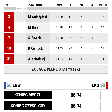
NR
ZAWODNIK
MIN.
PKT
ZB
A
INDEX
NA BOISKU
3
M. Śnieżyński
17:45
11
7
1
14
4
M. Baran
20:48
12
0
3
11
7
S. Sawiak
19:46
2
2
0
1
18
D. Cichocki
31:24
20
4
5
18
81
A. Kołodziejczyk
31:10
10
8
1
4
ZOBACZ PEŁNE STATYSTYKI
EBW
ŁKS
KONIEC MECZU
86-74
KONIEC CZĘŚCI GRY
86-74