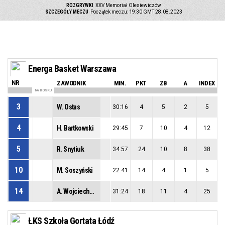
ROZGRYWKI
XXV Memoriał Olesiewiczów
SZCZEGÓŁY MECZU
Początek meczu: 19:30 GMT 28.08.2023
Energa Basket Warszawa
NR
ZAWODNIK
MIN.
PKT
ZB
A
INDEX
NA BOISKU
3
W. Ostas
30:16
4
5
2
5
4
H. Bartkowski
29:45
7
10
4
12
5
R. Snytiuk
34:57
24
10
8
38
10
M. Soszyński
22:41
14
4
1
5
14
A. Wojciechowski
31:24
18
11
4
25
ŁKS Szkoła Gortata Łódź