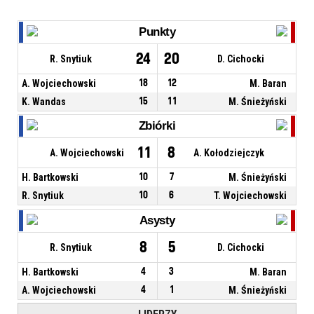
Punkty
24
20
R. Snytiuk
D. Cichocki
A. Wojciechowski
18
12
M. Baran
K. Wandas
15
11
M. Śnieżyński
Zbiórki
11
8
A. Wojciechowski
A. Kołodziejczyk
H. Bartkowski
10
7
M. Śnieżyński
R. Snytiuk
10
6
T. Wojciechowski
Asysty
8
5
R. Snytiuk
D. Cichocki
H. Bartkowski
4
3
M. Baran
A. Wojciechowski
4
1
M. Śnieżyński